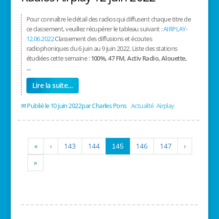
Pour connaître le détail des radios qui diffusent chaque titre de
ce classement, veuillez récupérer le tableau suivant :
AIRPLAY-
12.06.2022
Classement des diffusions et écoutes
radiophoniques du 6 juin au 9 juin 2022. Liste des stations
étudiées cette semaine :
100%, 47 FM, Activ Radio, Alouette,
...
Lire la suite…
10 juin 2022
/
Charles Pons
/
Actualité
,
Airplay
«
‹
143
144
146
147
›
145
»