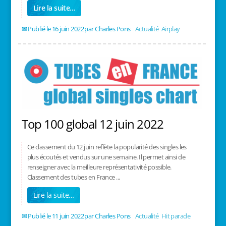
Lire la suite…
16 juin 2022
/
Charles Pons
/
Actualité
,
Airplay
Top 100 global 12 juin 2022
Ce classement du 12 juin reflète la popularité des singles les
plus écoutés et vendus sur une semaine. Il permet ainsi de
renseigner avec la meilleure représentativité possible.
Classement des tubes en France ...
Lire la suite…
11 juin 2022
/
Charles Pons
/
Actualité
,
Hit parade