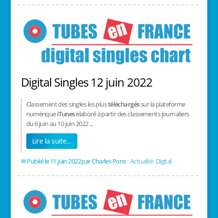
Digital Singles 12 juin 2022
Classement des singles les plus
téléchargés
sur la plateforme
numérique
iTunes
élaboré à partir des classements journaliers
du 6 juin au 10 juin 2022 ...
Lire la suite…
11 juin 2022
/
Charles Pons
/
Actualité
,
Digital