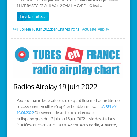
1 HARRY STYLES As It Was 2 CAMILA CABELLO feat ...
Lire la suite…
16 juin 2022
/
Charles Pons
/
Actualité
,
Airplay
Radios Airplay 19 juin 2022
Pour connaître le détail des radios qui diffusent chaque titre de
ce classement, veuillez récupérer le tableau suivant :
AIRPLAY-
19.06.2022
Classement des diffusions et écoutes
radiophoniques du 13 juin au 16 juin 2022. Liste des stations
étudiées cette semaine :
100%, 47 FM, Activ Radio, Alouette,
...