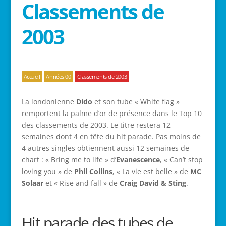
Classements de
2003
Accueil
Années 00
Classements de 2003
La londonienne
Dido
et son tube « White flag »
remportent la palme d’or de présence dans le Top 10
des classements de 2003. Le titre restera 12
semaines dont 4 en tête du hit parade. Pas moins de
4 autres singles obtiennent aussi 12 semaines de
chart : « Bring me to life » d’
Evanescence
, « Can’t stop
loving you » de
Phil Collins
, « La vie est belle » de
MC
Solaar
et « Rise and fall » de
Craig David & Sting
.
Hit parade des tubes de