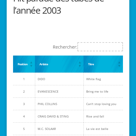
l’année 2003
Rechercher:
Position
Artiste
Titre
1
DIDO
White flag
2
EVANESCENCE
Bring me to life
3
PHIL COLLINS
Can't stop loving you
4
CRAIG DAVID & STING
Rise and fall
5
M.C. SOLAAR
La vie est belle