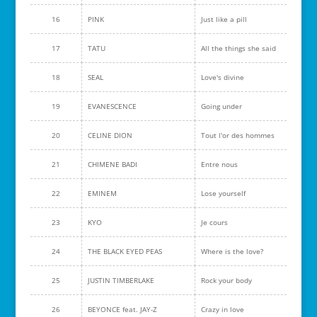
16
PINK
Just like a pill
17
TATU
All the things she said
18
SEAL
Love's divine
19
EVANESCENCE
Going under
20
CELINE DION
Tout l'or des hommes
21
CHIMENE BADI
Entre nous
22
EMINEM
Lose yourself
23
KYO
Je cours
24
THE BLACK EYED PEAS
Where is the love?
25
JUSTIN TIMBERLAKE
Rock your body
26
BEYONCE feat. JAY-Z
Crazy in love