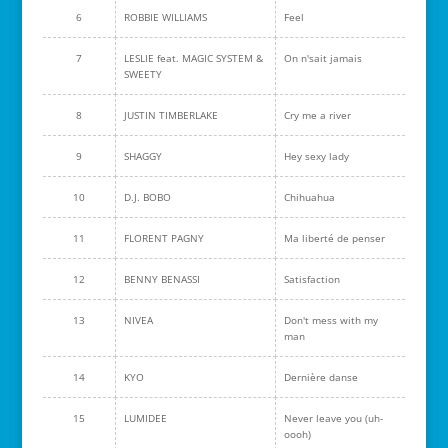
6
ROBBIE WILLIAMS
Feel
7
LESLIE feat. MAGIC SYSTEM &
On n'sait jamais
SWEETY
8
JUSTIN TIMBERLAKE
Cry me a river
9
SHAGGY
Hey sexy lady
10
D.J. BOBO
Chihuahua
11
FLORENT PAGNY
Ma liberté de penser
12
BENNY BENASSI
Satisfaction
13
NIVEA
Don't mess with my
man
14
KYO
Dernière danse
15
LUMIDEE
Never leave you (uh-
oooh)