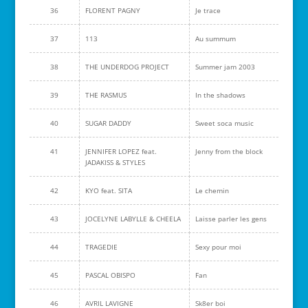
36
FLORENT PAGNY
Je trace
37
113
Au summum
38
THE UNDERDOG PROJECT
Summer jam 2003
39
THE RASMUS
In the shadows
40
SUGAR DADDY
Sweet soca music
41
JENNIFER LOPEZ feat.
Jenny from the block
JADAKISS & STYLES
42
KYO feat. SITA
Le chemin
43
JOCELYNE LABYLLE & CHEELA
Laisse parler les gens
44
TRAGEDIE
Sexy pour moi
45
PASCAL OBISPO
Fan
46
AVRIL LAVIGNE
Sk8er boi