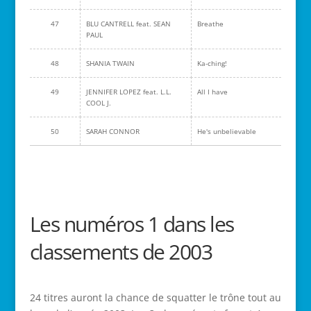
47
BLU CANTRELL feat. SEAN
Breathe
PAUL
48
SHANIA TWAIN
Ka-ching!
49
JENNIFER LOPEZ feat. L.L.
All I have
COOL J.
50
SARAH CONNOR
He's unbelievable
Les numéros 1 dans les
classements de 2003
24 titres auront la chance de squatter le trône tout au