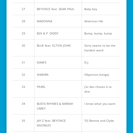
27
BEYONCE feat. SEAN PAUL
Baby boy
28
MADONNA
American life
29
B2K & P. DIDDY
Bump, bump, bump
30
BLUE feat. ELTON JOHN
Sorry seems to be the
hardest word
31
DIAM'S
D.J.
32
SHAKIRA
Objection (tango)
33
PEARL
J'ai des choses à te
dire
34
BUSTA RHYMES & MARIAH
I know what you want
CAREY
35
JAY-Z feat. BEYONCE
'03 Bonnie and Clyde
KNOWLES