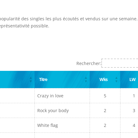
 popularité des singles les plus écoutés et vendus sur une semaine. 
présentativité possible.
Rechercher:
Titre
Wks
LW
Crazy in love
5
1
Rock your body
2
3
White flag
2
4