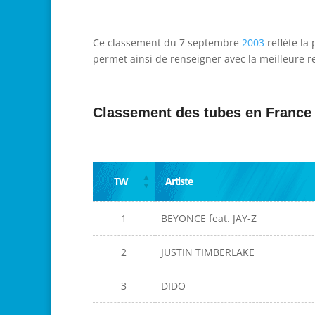
Ce classement du 7 septembre
2003
reflète la
permet ainsi de renseigner avec la meilleure re
Classement des tubes en France
TW
Artiste
1
BEYONCE feat. JAY-Z
2
JUSTIN TIMBERLAKE
3
DIDO