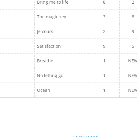
Bring me to life
8
2
The magic key
3
8
Je cours
2
9
Satisfaction
9
5
Breathe
1
NE
No letting go
1
NE
Océan
1
NE