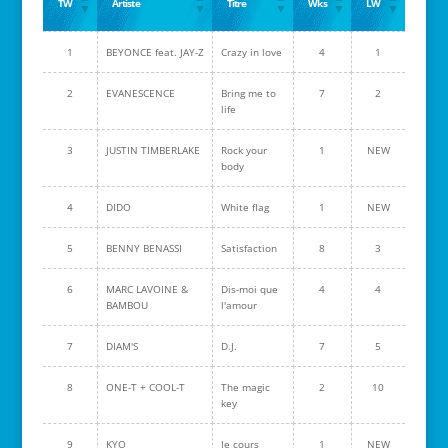
TW
Artiste
Titre
Wks
LW
1
BEYONCE feat. JAY-Z
Crazy in love
4
1
2
EVANESCENCE
Bring me to
7
2
life
3
JUSTIN TIMBERLAKE
Rock your
1
NEW
body
4
DIDO
White flag
1
NEW
5
BENNY BENASSI
Satisfaction
8
3
6
MARC LAVOINE &
Dis-moi que
4
4
BAMBOU
l'amour
7
DIAM'S
D.J.
7
5
8
ONE-T + COOL-T
The magic
2
10
key
9
KYO
Je cours
1
NEW