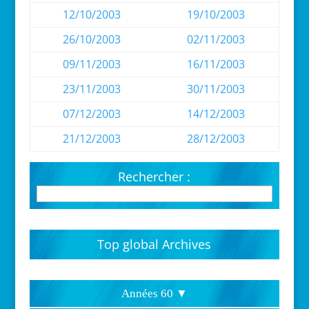
12/10/2003
19/10/2003
26/10/2003
02/11/2003
09/11/2003
16/11/2003
23/11/2003
30/11/2003
07/12/2003
14/12/2003
21/12/2003
28/12/2003
Rechercher :
Top global Archives
Années 60 ▼