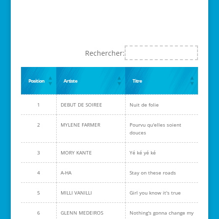
Rechercher:
Position
Artiste
Titre
1
DEBUT DE SOIREE
Nuit de folie
2
MYLENE FARMER
Pourvu qu'elles soient
douces
3
MORY KANTE
Yé ké yé ké
4
A-HA
Stay on these roads
5
MILLI VANILLI
Girl you know it's true
6
GLENN MEDEIROS
Nothing's gonna change my