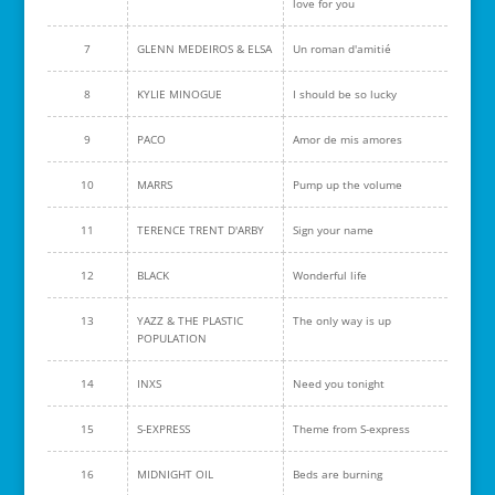
love for you
7
GLENN MEDEIROS & ELSA
Un roman d'amitié
8
KYLIE MINOGUE
I should be so lucky
9
PACO
Amor de mis amores
10
MARRS
Pump up the volume
11
TERENCE TRENT D'ARBY
Sign your name
12
BLACK
Wonderful life
13
YAZZ & THE PLASTIC
The only way is up
POPULATION
14
INXS
Need you tonight
15
S-EXPRESS
Theme from S-express
16
MIDNIGHT OIL
Beds are burning