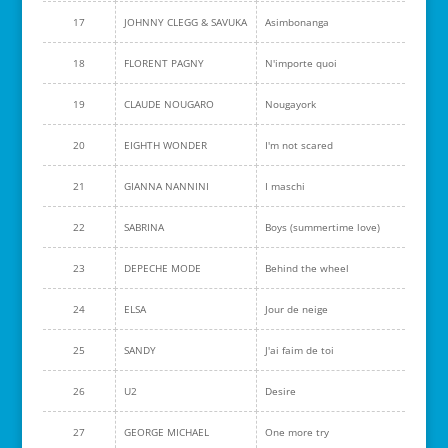
17
JOHNNY CLEGG & SAVUKA
Asimbonanga
18
FLORENT PAGNY
N'importe quoi
19
CLAUDE NOUGARO
Nougayork
20
EIGHTH WONDER
I'm not scared
21
GIANNA NANNINI
I maschi
22
SABRINA
Boys (summertime love)
23
DEPECHE MODE
Behind the wheel
24
ELSA
Jour de neige
25
SANDY
J'ai faim de toi
26
U2
Desire
27
GEORGE MICHAEL
One more try