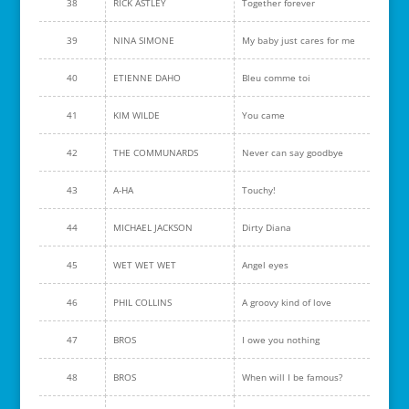
38
RICK ASTLEY
Together forever
39
NINA SIMONE
My baby just cares for me
40
ETIENNE DAHO
Bleu comme toi
41
KIM WILDE
You came
42
THE COMMUNARDS
Never can say goodbye
43
A-HA
Touchy!
44
MICHAEL JACKSON
Dirty Diana
45
WET WET WET
Angel eyes
46
PHIL COLLINS
A groovy kind of love
47
BROS
I owe you nothing
48
BROS
When will I be famous?