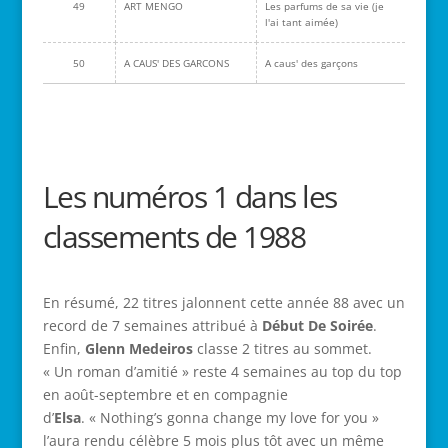
49
ART MENGO
Les parfums de sa vie (je
l'ai tant aimée)
50
A CAUS' DES GARCONS
A caus' des garçons
Les numéros 1 dans les
classements de 1988
En résumé, 22 titres jalonnent cette année 88 avec un
record de 7 semaines attribué à
Début De Soirée
.
Enfin,
Glenn Medeiros
classe 2 titres au sommet.
« Un roman d’amitié » reste 4 semaines au top du top
en août-septembre et en compagnie
d’
Elsa
. « Nothing’s gonna change my love for you »
l’aura rendu célèbre 5 mois plus tôt avec un même