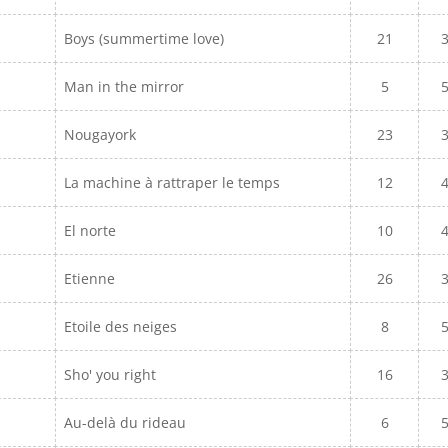
Boys (summertime love)
21
Man in the mirror
5
Nougayork
23
La machine à rattraper le temps
12
El norte
10
Etienne
26
Etoile des neiges
8
Sho' you right
16
Au-delà du rideau
6