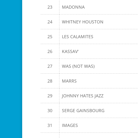
23
MADONNA
24
WHITNEY HOUSTON
25
LES CALAMITES
26
KASSAV'
27
WAS (NOT WAS)
28
MARRS
29
JOHNNY HATES JAZZ
30
SERGE GAINSBOURG
31
IMAGES