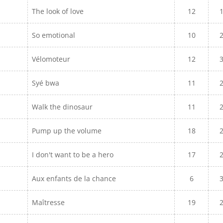
The look of love
12
So emotional
10
Vélomoteur
12
Syé bwa
11
Walk the dinosaur
11
Pump up the volume
18
I don't want to be a hero
17
Aux enfants de la chance
6
Maîtresse
19