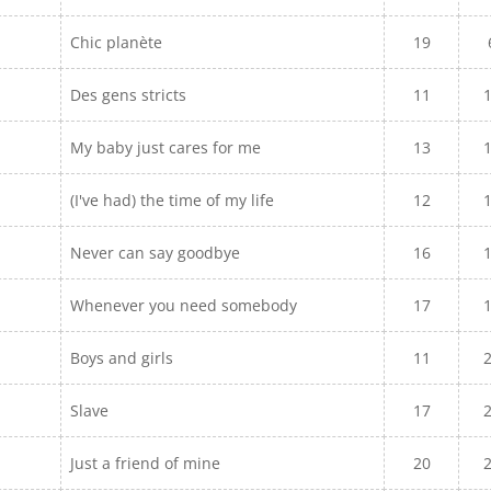
Chic planète
19
Des gens stricts
11
My baby just cares for me
13
(I've had) the time of my life
12
Never can say goodbye
16
Whenever you need somebody
17
Boys and girls
11
Slave
17
Just a friend of mine
20