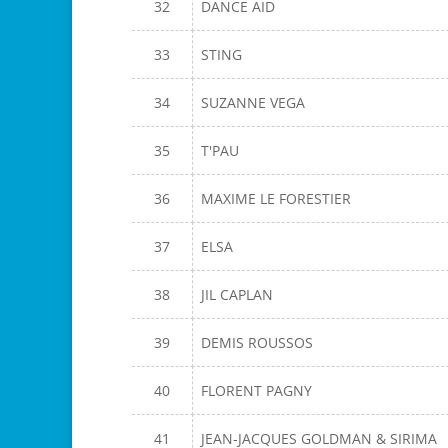
32
DANCE AID
33
STING
34
SUZANNE VEGA
35
T'PAU
36
MAXIME LE FORESTIER
37
ELSA
38
JIL CAPLAN
39
DEMIS ROUSSOS
40
FLORENT PAGNY
41
JEAN-JACQUES GOLDMAN & SIRIMA