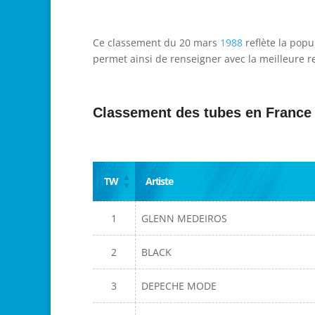
Ce classement du 20 mars
1988
reflète la popu
permet ainsi de renseigner avec la meilleure re
Classement des tubes en France
TW
Artiste
1
GLENN MEDEIROS
2
BLACK
3
DEPECHE MODE