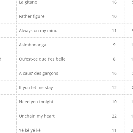
La gitane
16
Father figure
10
Always on my mind
11
Asimbonanga
9
R
Qu'est-ce que t'es belle
8
A caus' des garçons
16
If you let me stay
12
Need you tonight
10
Unchain my heart
22
Yé ké yé ké
11