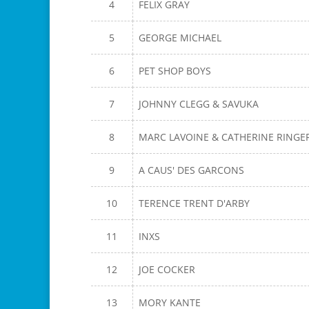
4
FELIX GRAY
5
GEORGE MICHAEL
6
PET SHOP BOYS
7
JOHNNY CLEGG & SAVUKA
8
MARC LAVOINE & CATHERINE RINGE
9
A CAUS' DES GARCONS
10
TERENCE TRENT D'ARBY
11
INXS
12
JOE COCKER
13
MORY KANTE