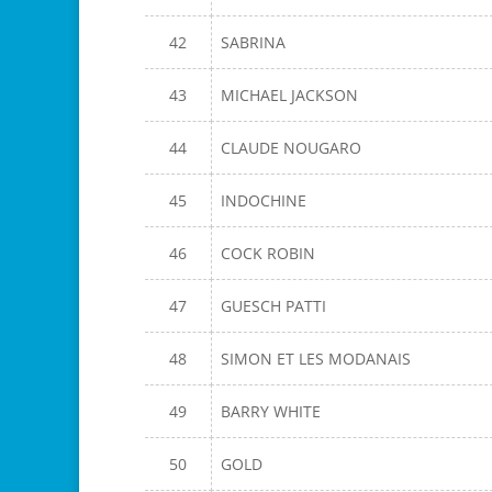
42
SABRINA
43
MICHAEL JACKSON
44
CLAUDE NOUGARO
45
INDOCHINE
46
COCK ROBIN
47
GUESCH PATTI
48
SIMON ET LES MODANAIS
49
BARRY WHITE
50
GOLD