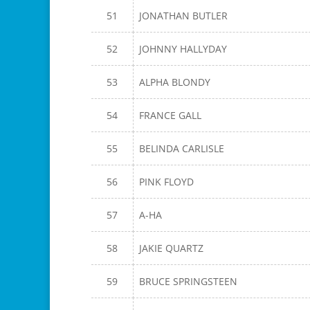
51
JONATHAN BUTLER
52
JOHNNY HALLYDAY
53
ALPHA BLONDY
54
FRANCE GALL
55
BELINDA CARLISLE
56
PINK FLOYD
57
A-HA
58
JAKIE QUARTZ
59
BRUCE SPRINGSTEEN