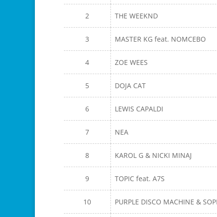
2
THE WEEKND
3
MASTER KG feat. NOMCEBO
4
ZOE WEES
5
DOJA CAT
6
LEWIS CAPALDI
7
NEA
8
KAROL G & NICKI MINAJ
9
TOPIC feat. A7S
10
PURPLE DISCO MACHINE & SOP