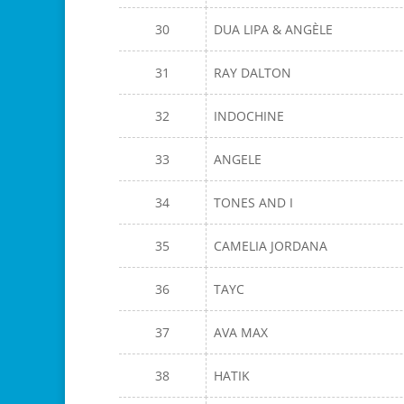
30
DUA LIPA & ANGÈLE
31
RAY DALTON
32
INDOCHINE
33
ANGELE
34
TONES AND I
35
CAMELIA JORDANA
36
TAYC
37
AVA MAX
38
HATIK