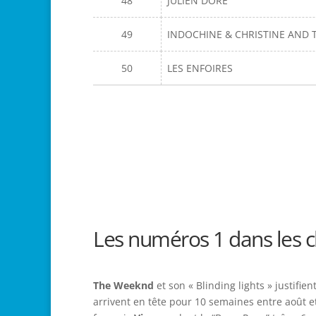
48
JULIEN DORÉ
49
INDOCHINE & CHRISTINE AND 
50
LES ENFOIRES
Les numéros 1 dans les 
The Weeknd
et son « Blinding lights » justifi
arrivent en tête pour 10 semaines entre août et