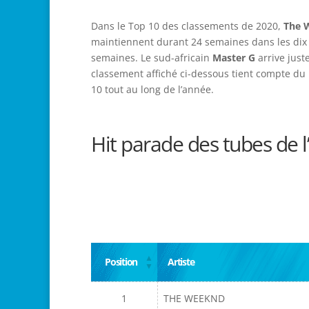
Dans le Top 10 des classements de 2020,
The 
maintiennent durant 24 semaines dans les dix pr
semaines. Le sud-africain
Master G
arrive just
classement affiché ci-dessous tient compte du 
10 tout au long de l’année.
Hit parade des tubes de 
Position
Artiste
1
THE WEEKND