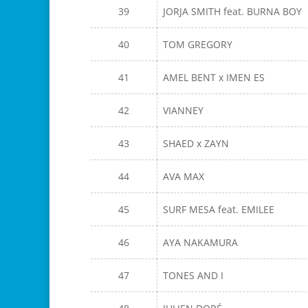
39
JORJA SMITH feat. BURNA BOY
40
TOM GREGORY
41
AMEL BENT x IMEN ES
42
VIANNEY
43
SHAED x ZAYN
44
AVA MAX
45
SURF MESA feat. EMILEE
46
AYA NAKAMURA
47
TONES AND I