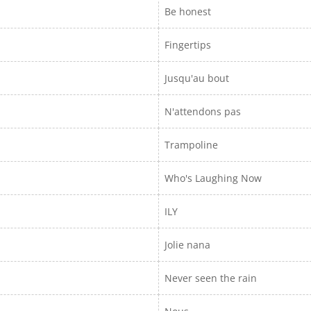
Be honest
Fingertips
Jusqu'au bout
N'attendons pas
Trampoline
Who's Laughing Now
ILY
Jolie nana
Never seen the rain