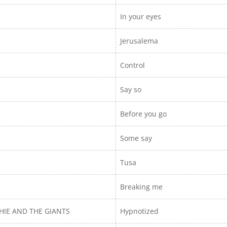
In your eyes
Jerusalema
Control
Say so
Before you go
Some say
Tusa
Breaking me
HIE AND THE GIANTS
Hypnotized