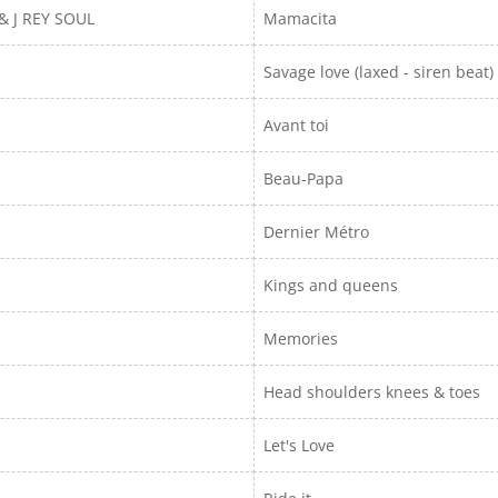
& J REY SOUL
Mamacita
Savage love (laxed - siren beat)
Avant toi
Beau-Papa
Dernier Métro
Kings and queens
Memories
Head shoulders knees & toes
Let's Love