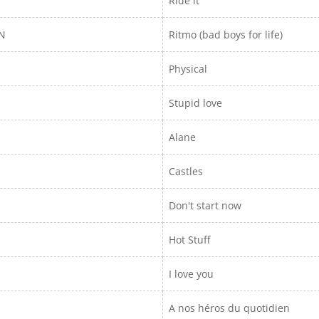
Ride it
IN
Ritmo (bad boys for life)
Physical
Stupid love
Alane
Castles
Don't start now
Hot Stuff
I love you
A nos héros du quotidien