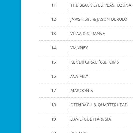
11
THE BLACK EYED PEAS, OZUNA 
12
JAWSH 685 & JASON DERULO
13
VITAA & SLIMANE
14
VIANNEY
15
KENDJI GIRAC feat. GIMS
16
AVA MAX
17
MAROON 5
18
OFENBACH & QUARTERHEAD
19
DAVID GUETTA & SIA