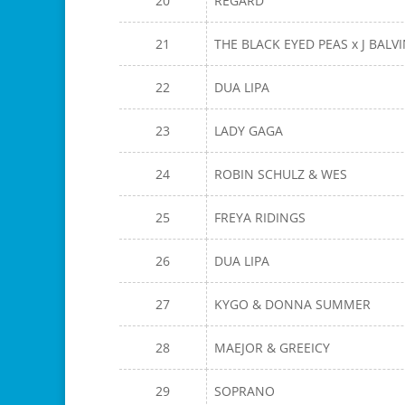
20
REGARD
21
THE BLACK EYED PEAS x J BALV
22
DUA LIPA
23
LADY GAGA
24
ROBIN SCHULZ & WES
25
FREYA RIDINGS
26
DUA LIPA
27
KYGO & DONNA SUMMER
28
MAEJOR & GREEICY
29
SOPRANO