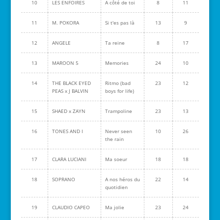
10
LES ENFOIRES
A côté de toi
8
11
11
M. POKORA
Si t'es pas là
13
9
12
ANGELE
Ta reine
8
17
13
MAROON 5
Memories
24
10
14
THE BLACK EYED
Ritmo (bad
23
12
PEAS x J BALVIN
boys for life)
15
SHAED x ZAYN
Trampoline
23
13
16
TONES AND I
Never seen
10
26
the rain
17
CLARA LUCIANI
Ma soeur
18
18
18
SOPRANO
A nos héros du
22
14
quotidien
19
CLAUDIO CAPEO
Ma jolie
23
24