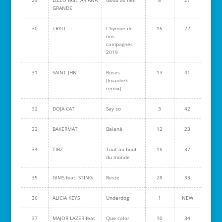
29
LIZZO feat. ARIANA
Good as hell
8
27
GRANDE
30
TRYO
L'hymne de
15
22
nos
campagnes
2019
31
SAINT JHN
Roses
13
41
[Imanbek
remix]
32
DOJA CAT
Say so
3
42
33
BAKERMAT
Baianá
12
23
34
TIBZ
Tout au bout
15
37
du monde
35
GIMS feat. STING
Reste
28
33
36
ALICIA KEYS
Underdog
1
NEW
37
MAJOR LAZER feat.
Que calor
10
34