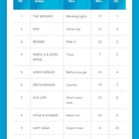
TW
Artiste
Titre
Wks
LW
1
THE WEEKND
Blinding lights
17
1
2
NEA
Some say
12
3
3
REGARD
Ride it
22
2
4
KAROL G & NICKI
Tusa
7
5
MINAJ
5
LEWIS CAPALDI
Before you go
13
4
6
FREYA RIDINGS
Castles
19
7
7
DUA LIPA
Don't start
12
8
now
8
VITAA & SLIMANE
Avant toi
20
6
9
LADY GAGA
Stupid love
3
25