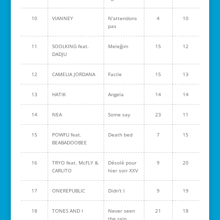
10
VIANNEY
N'attendons
4
10
pas
11
SOOLKING feat.
Meleğim
15
12
DADJU
12
CAMELIA JORDANA
Facile
15
13
13
HATIK
Angela
14
14
14
NEA
Some say
23
11
15
POWFU feat.
Death bed
7
15
BEABADOOBEE
16
TRYO feat. McFLY &
Désolé pour
9
20
CARLITO
hier soir XXV
17
ONEREPUBLIC
Didn't I
9
19
18
TONES AND I
Never seen
21
18
the rain