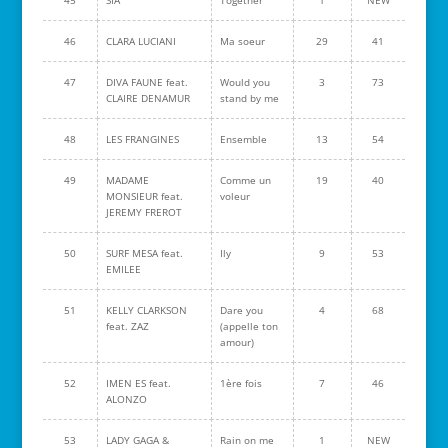
45
SIA
Together
1
NEW
46
CLARA LUCIANI
Ma soeur
29
41
47
DIVA FAUNE feat.
Would you
3
73
CLAIRE DENAMUR
stand by me
48
LES FRANGINES
Ensemble
13
54
49
MADAME
Comme un
19
40
MONSIEUR feat.
voleur
JEREMY FREROT
50
SURF MESA feat.
Ily
9
53
EMILEE
51
KELLY CLARKSON
Dare you
4
68
feat. ZAZ
(appelle ton
amour)
52
IMEN ES feat.
1ère fois
7
46
ALONZO
53
LADY GAGA &
Rain on me
1
NEW