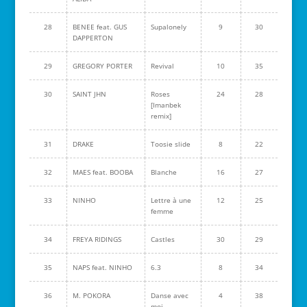
28
BENEE feat. GUS
Supalonely
9
30
DAPPERTON
29
GREGORY PORTER
Revival
10
35
30
SAINT JHN
Roses
24
28
[Imanbek
remix]
31
DRAKE
Toosie slide
8
22
32
MAES feat. BOOBA
Blanche
16
27
33
NINHO
Lettre à une
12
25
femme
34
FREYA RIDINGS
Castles
30
29
35
NAPS feat. NINHO
6.3
8
34
36
M. POKORA
Danse avec
4
38
moi