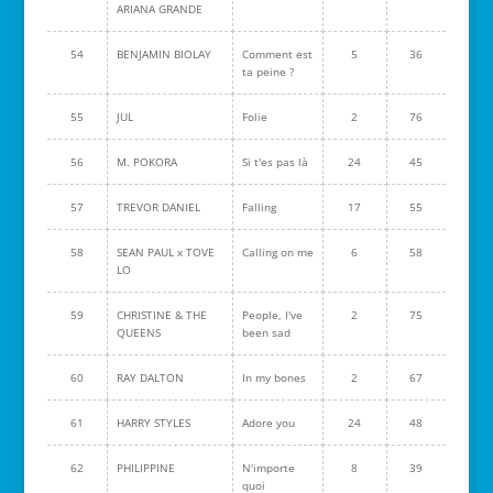
ARIANA GRANDE
54
BENJAMIN BIOLAY
Comment est
5
36
ta peine ?
55
JUL
Folie
2
76
56
M. POKORA
Si t'es pas là
24
45
57
TREVOR DANIEL
Falling
17
55
58
SEAN PAUL x TOVE
Calling on me
6
58
LO
59
CHRISTINE & THE
People, I've
2
75
QUEENS
been sad
60
RAY DALTON
In my bones
2
67
61
HARRY STYLES
Adore you
24
48
62
PHILIPPINE
N'importe
8
39
quoi