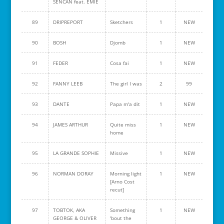
SENCAN feat. EMIE
89
DRIPREPORT
Sketchers
1
NEW
90
BOSH
Djomb
1
NEW
91
FEDER
Cosa fai
1
NEW
92
FANNY LEEB
The girl I was
2
99
93
DANTE
Papa m'a dit
1
NEW
94
JAMES ARTHUR
Quite miss
1
NEW
home
95
LA GRANDE SOPHIE
Missive
1
NEW
96
NORMAN DORAY
Morning light
1
NEW
[Arno Cost
recut]
97
TOBTOK, AKA
Something
1
NEW
GEORGE & OLIVER
'bout the