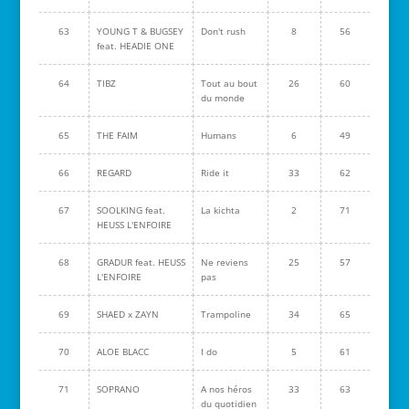
63
YOUNG T & BUGSEY
Don't rush
8
56
feat. HEADIE ONE
64
TIBZ
Tout au bout
26
60
du monde
65
THE FAIM
Humans
6
49
66
REGARD
Ride it
33
62
67
SOOLKING feat.
La kichta
2
71
HEUSS L'ENFOIRE
68
GRADUR feat. HEUSS
Ne reviens
25
57
L'ENFOIRE
pas
69
SHAED x ZAYN
Trampoline
34
65
70
ALOE BLACC
I do
5
61
71
SOPRANO
A nos héros
33
63
du quotidien