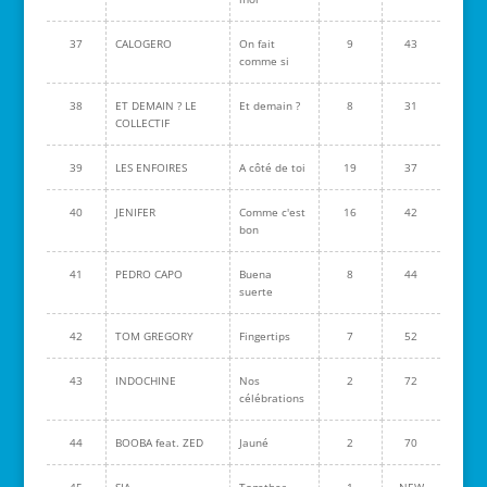
37
CALOGERO
On fait
9
43
comme si
38
ET DEMAIN ? LE
Et demain ?
8
31
COLLECTIF
39
LES ENFOIRES
A côté de toi
19
37
40
JENIFER
Comme c'est
16
42
bon
41
PEDRO CAPO
Buena
8
44
suerte
42
TOM GREGORY
Fingertips
7
52
43
INDOCHINE
Nos
2
72
célébrations
44
BOOBA feat. ZED
Jauné
2
70