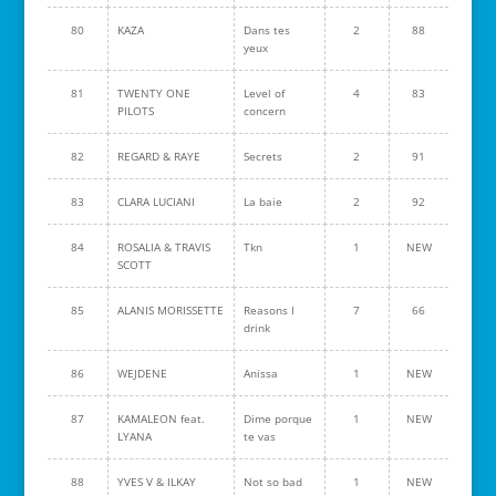
80
KAZA
Dans tes
2
88
yeux
81
TWENTY ONE
Level of
4
83
PILOTS
concern
82
REGARD & RAYE
Secrets
2
91
83
CLARA LUCIANI
La baie
2
92
84
ROSALIA & TRAVIS
Tkn
1
NEW
SCOTT
85
ALANIS MORISSETTE
Reasons I
7
66
drink
86
WEJDENE
Anissa
1
NEW
87
KAMALEON feat.
Dime porque
1
NEW
LYANA
te vas
88
YVES V & ILKAY
Not so bad
1
NEW