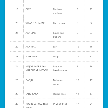
19
GIMS
Malheur,
6
23
malheur
20
VITAA & SLIMANE
Pas beaux
8
32
21
AVA MAX
Kings and
3
33
queens
22
AVA MAX
Salt
15
16
23
SOPRANO
Ninja
14
21
24
MAJOR LAZER feat.
Lay your
3
26
MARCUS MUMFORD
head on me
25
DADJU
Bobo au
15
47
coeur
26
LADY GAGA
Stupid love
14
17
27
ROBIN SCHULZ feat.
In your eyes
17
24
ALIDA