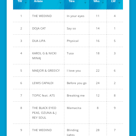
TW
Artiste
Titre
Wks
LW
1
THE WEEKND
In your eyes
11
4
2
DOJA CAT
Say so
14
1
3
DUA LIPA
Physical
16
5
4
KAROL G & NICKI
Tusa
18
3
MINAJ
5
MAEJOR & GREEICY
I love you
22
6
6
LEWIS CAPALDI
Before you go
24
2
7
TOPIC feat. A7S
Breaking me
12
8
8
THE BLACK EYED
Mamacita
8
9
PEAS, OZUNA & J
REY SOUL
9
THE WEEKND
Blinding
28
7
lights