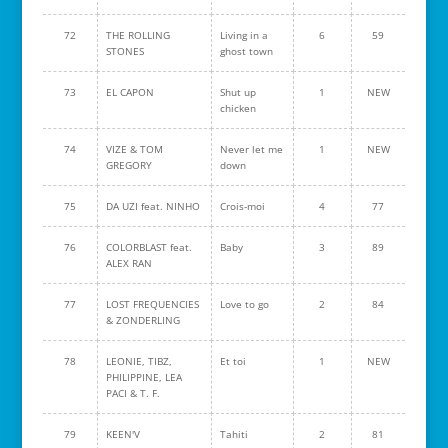
72
THE ROLLING
Living in a
6
59
STONES
ghost town
73
EL CAPON
Shut up
1
NEW
chicken
74
VIZE & TOM
Never let me
1
NEW
GREGORY
down
75
DA UZI feat. NINHO
Crois-moi
4
77
76
COLORBLAST feat.
Baby
3
89
ALEX RAN
77
LOST FREQUENCIES
Love to go
2
84
& ZONDERLING
78
LEONIE, TIBZ,
Et toi
1
NEW
PHILIPPINE, LEA
PACI & T. F.
79
KEEN'V
Tahiti
2
81