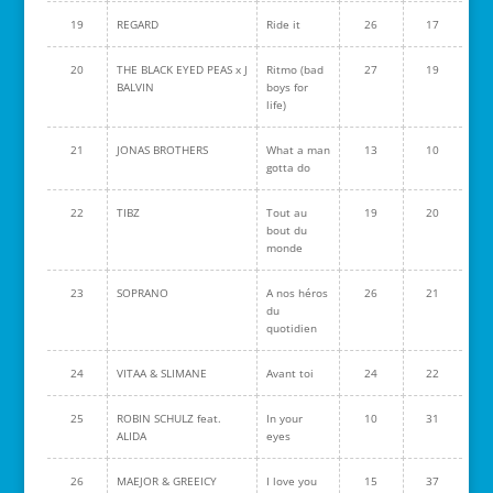
19
REGARD
Ride it
26
17
20
THE BLACK EYED PEAS x J
Ritmo (bad
27
19
BALVIN
boys for
life)
21
JONAS BROTHERS
What a man
13
10
gotta do
22
TIBZ
Tout au
19
20
bout du
monde
23
SOPRANO
A nos héros
26
21
du
quotidien
24
VITAA & SLIMANE
Avant toi
24
22
25
ROBIN SCHULZ feat.
In your
10
31
ALIDA
eyes
26
MAEJOR & GREEICY
I love you
15
37