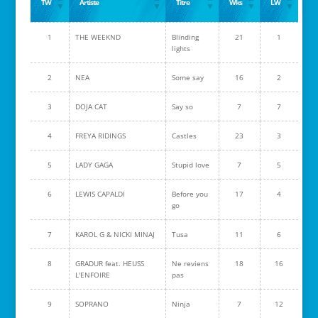
TW
Artiste
Titre
Wks
LW
1
THE WEEKND
Blinding
21
1
lights
2
NEA
Some say
16
2
3
DOJA CAT
Say so
7
7
4
FREYA RIDINGS
Castles
23
3
5
LADY GAGA
Stupid love
7
5
6
LEWIS CAPALDI
Before you
17
4
go
7
KAROL G & NICKI MINAJ
Tusa
11
6
8
GRADUR feat. HEUSS
Ne reviens
18
16
L'ENFOIRE
pas
9
SOPRANO
Ninja
7
12