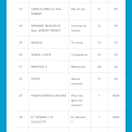
27
CAMILA CABELLO feat.
My oh my
9
45
DABABY
28
MADAME MONSIEUR
Comme un
12
35
feat. JEREMY FREROT
voleur
29
ANGELE
Ta reine
12
23
30
SHAED x ZAYN
Trampoline
27
24
31
MAROON 5
Memories
28
26
32
HOSHI
Amour
17
28
censure
33
PAGNY/OBISPO/LAVOINE
Pour les
1
NEW
gens du
secours
34
ET DEMAIN ? LE
Et demain
1
NEW
COLLECTIF
?