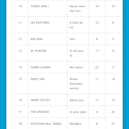
10
TONES AND I
Never seen
14
13
the rain
11
LES ENFOIRES
A côté de
12
8
toi
12
AVA MAX
Salt
8
9
13
M. POKORA
Si t'es pas
17
15
là
14
CLARA LUCIANI
Ma soeur
22
11
15
SAINT JHN
Roses
17
18
[Imanbek
remix]
16
HARRY STYLES
Adore you
17
14
17
THE WEEKND
In your eyes
4
25
18
SOOLKING feat. DADJU
Meleğim
8
27