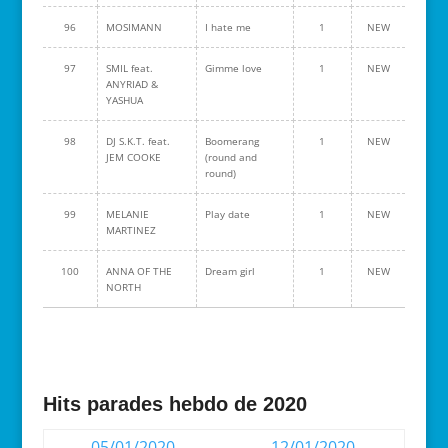
96
MOSIMANN
I hate me
1
NEW
97
SMIL feat.
Gimme love
1
NEW
ANYRIAD &
YASHUA
98
DJ S.K.T. feat.
Boomerang
1
NEW
JEM COOKE
(round and
round)
99
MELANIE
Play date
1
NEW
MARTINEZ
100
ANNA OF THE
Dream girl
1
NEW
NORTH
Hits parades hebdo de 2020
05/01/2020
12/01/2020