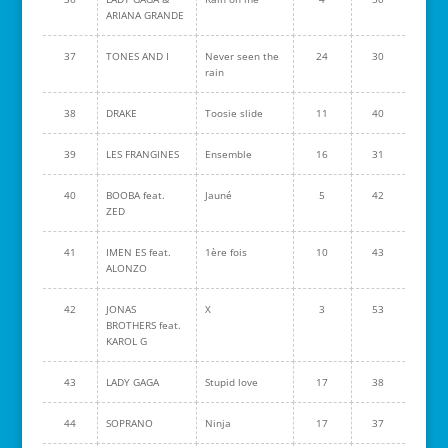
ARIANA GRANDE
37
TONES AND I
Never seen the
24
30
rain
38
DRAKE
Toosie slide
11
40
39
LES FRANGINES
Ensemble
16
31
40
BOOBA feat.
Jauné
5
42
ZED
41
IMEN ES feat.
1ère fois
10
43
ALONZO
42
JONAS
X
3
53
BROTHERS feat.
KAROL G
43
LADY GAGA
Stupid love
17
38
44
SOPRANO
Ninja
17
37