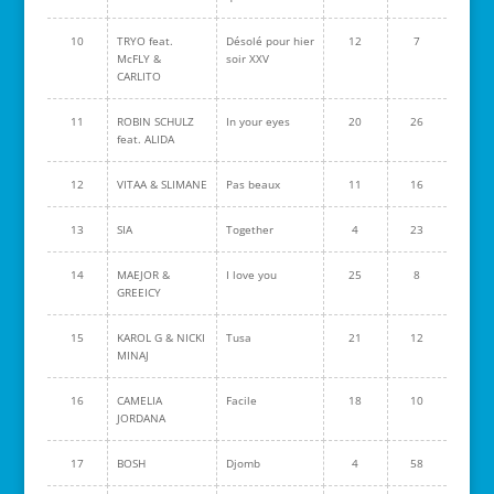
10
TRYO feat.
Désolé pour hier
12
7
McFLY &
soir XXV
CARLITO
11
ROBIN SCHULZ
In your eyes
20
26
feat. ALIDA
12
VITAA & SLIMANE
Pas beaux
11
16
13
SIA
Together
4
23
14
MAEJOR &
I love you
25
8
GREEICY
15
KAROL G & NICKI
Tusa
21
12
MINAJ
16
CAMELIA
Facile
18
10
JORDANA
17
BOSH
Djomb
4
58