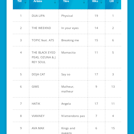
TW
Artiste
Titre
Wks
LW
1
DUA LIPA
Physical
19
1
2
THE WEEKND
In your eyes
14
2
3
TOPIC feat. A7S
Breaking me
15
6
4
THE BLACK EYED
Mamacita
11
5
PEAS, OZUNA & J
REY SOUL
5
DOJA CAT
Say so
17
3
6
GIMS
Malheur,
9
13
malheur
7
HATIK
Angela
17
11
8
VIANNEY
N'attendons pas
7
4
9
AVA MAX
Kings and
6
15
queens