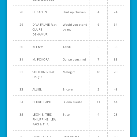
28
EL CAPON
Shut up chicken
4
24
29
DIVA FAUNE feat.
Would you stand
6
34
CLAIRE
by me
DENAMUR
30
KEEN'V
Tahiti
5
33
31
M. POKORA
Danse avec moi
7
35
32
SOOLKING feat.
Meleğim
18
20
DADJU
33
ALLIEL
Encore
2
48
34
PEDRO CAPO
Buena suerte
11
44
35
LEONIE, TIBZ,
Et toi
4
28
PHILIPPINE, LEA
PACI & T. F.
36
LADY GAGA &
Rain on me
4
50