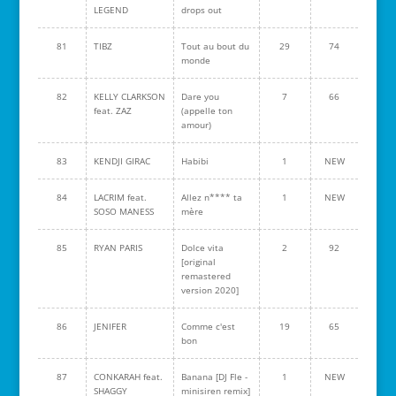
LEGEND
drops out
81
TIBZ
Tout au bout du
29
74
monde
82
KELLY CLARKSON
Dare you
7
66
feat. ZAZ
(appelle ton
amour)
83
KENDJI GIRAC
Habibi
1
NEW
84
LACRIM feat.
Allez n**** ta
1
NEW
SOSO MANESS
mère
85
RYAN PARIS
Dolce vita
2
92
[original
remastered
version 2020]
86
JENIFER
Comme c'est
19
65
bon
87
CONKARAH feat.
Banana [DJ Fle -
1
NEW
SHAGGY
minisiren remix]