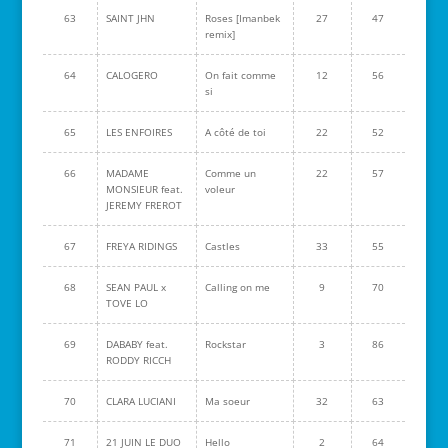
63
SAINT JHN
Roses [Imanbek
27
47
remix]
64
CALOGERO
On fait comme
12
56
si
65
LES ENFOIRES
A côté de toi
22
52
66
MADAME
Comme un
22
57
MONSIEUR feat.
voleur
JEREMY FREROT
67
FREYA RIDINGS
Castles
33
55
68
SEAN PAUL x
Calling on me
9
70
TOVE LO
69
DABABY feat.
Rockstar
3
86
RODDY RICCH
70
CLARA LUCIANI
Ma soeur
32
63
71
21 JUIN LE DUO
Hello
2
64