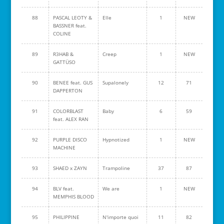
88
PASCAL LEOTY &
Elle
1
NEW
BASSNER feat.
COLINE
89
R3HAB &
Creep
1
NEW
GATTÜSO
90
BENEE feat. GUS
Supalonely
12
71
DAPPERTON
91
COLORBLAST
Baby
6
59
feat. ALEX RAN
92
PURPLE DISCO
Hypnotized
1
NEW
MACHINE
93
SHAED x ZAYN
Trampoline
37
87
94
BLV feat.
We are
1
NEW
MEMPHIS BLOOD
95
PHILIPPINE
N'importe quoi
11
82