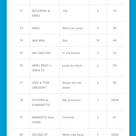
72
BOLEMVN &
10k
3
76
MAES
73
KAZA
Dans tes yeux
5
80
74
AVA MAX
Salt
18
49
75
RAY DALTON
In my bones
5
67
76
AMEL BENT x
Jusqu'au bout
2
94
IMEN ES
77
VIZE & TOM
Never let me
3
RE
GREGORY
down
78
DYNORO &
Me provocas
1
NEW
FUMARATTO
79
BRAMSITO feat.
Criminel
3
81
NISKA
80
SOUND OF
When the beat
1
NEW