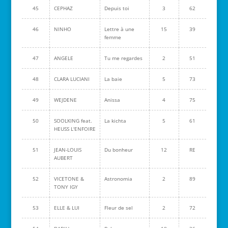
45
CEPHAZ
Depuis toi
3
62
46
NINHO
Lettre à une
15
39
femme
47
ANGELE
Tu me regardes
2
51
48
CLARA LUCIANI
La baie
5
73
49
WEJDENE
Anissa
4
75
50
SOOLKING feat.
La kichta
5
61
HEUSS L'ENFOIRE
51
JEAN-LOUIS
Du bonheur
12
RE
AUBERT
52
VICETONE &
Astronomia
2
89
TONY IGY
53
ELLE & LUI
Fleur de sel
2
72