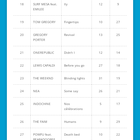
18
SURF MESA feat.
Ily
12
9
EMILEE
19
TOM GREGORY
Fingertips
10
27
20
GREGORY
Revival
13
25
PORTER
21
ONEREPUBLIC
Didn't I
12
14
22
LEWIS CAPALDI
Before you go
27
18
23
THE WEEKND
Blinding lights
31
19
24
NEA
Some say
26
21
25
INDOCHINE
Nos
5
17
célébrations
26
THE FAIM
Humans
9
29
27
POWFU feat.
Death bed
10
22
BEABADOOBEE