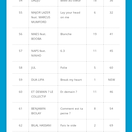
54
DADJU
Bobo au coeur
18
36
55
MAJOR LAZER
Lay your head
6
32
feat. MARCUS
on me
MUMFORD
56
MAES feat.
Blanche
19
41
BOOBA
57
NAPS feat.
6.3
11
45
NINHO
58
JUL
Folie
5
60
59
DUA LIPA
Break my heart
1
NEW
60
ET DEMAIN ? LE
Et demain ?
11
46
COLLECTIF
61
BENJAMIN
Comment est ta
8
54
BIOLAY
peine ?
62
BILAL HASSANI
Fais le vide
2
69