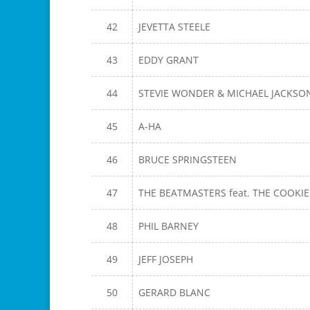
42
JEVETTA STEELE
43
EDDY GRANT
44
STEVIE WONDER & MICHAEL JACKSO
45
A-HA
46
BRUCE SPRINGSTEEN
47
THE BEATMASTERS feat. THE COOKI
48
PHIL BARNEY
49
JEFF JOSEPH
50
GERARD BLANC