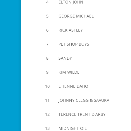
4
ELTON JOHN
5
GEORGE MICHAEL
6
RICK ASTLEY
7
PET SHOP BOYS
8
SANDY
9
KIM WILDE
10
ETIENNE DAHO
11
JOHNNY CLEGG & SAVUKA
12
TERENCE TRENT D'ARBY
13
MIDNIGHT OIL