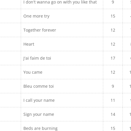
I don't wanna go on with you like that
9
One more try
15
Together forever
12
Heart
12
J'ai faim de toi
17
You came
12
Bleu comme toi
9
I call your name
11
Sign your name
14
Beds are burning
15