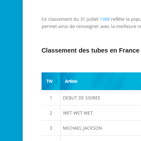
Ce classement du 31 juillet
1988
reflète la pop
permet ainsi de renseigner avec la meilleure re
Classement des tubes en France
TW
Artiste
1
DEBUT DE SOIREE
2
WET WET WET
3
MICHAEL JACKSON