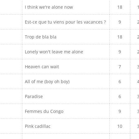
I think we're alone now
18
Est-ce que tu viens pour les vacances ?
9
Trop de bla bla
18
Lonely won't leave me alone
9
Heaven can wait
7
All of me (boy oh boy)
6
Paradise
6
Femmes du Congo
9
Pink cadillac
10