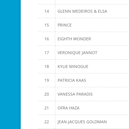
14
GLENN MEDEIROS & ELSA
15
PRINCE
16
EIGHTH WONDER
17
VERONIQUE JANNOT
18
KYLIE MINOGUE
19
PATRICIA KAAS
20
VANESSA PARADIS
21
OFRA HAZA
22
JEAN-JACQUES GOLDMAN