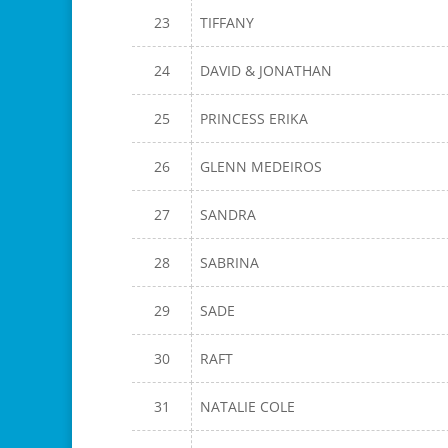
23
TIFFANY
24
DAVID & JONATHAN
25
PRINCESS ERIKA
26
GLENN MEDEIROS
27
SANDRA
28
SABRINA
29
SADE
30
RAFT
31
NATALIE COLE