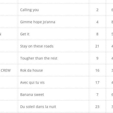
Calling you
2
Gimme hope Jo'anna
4
N
Get it
8
Stay on these roads
21
Tougher than the rest
9
E CREW
Rok da house
16
Avec qui tu vis
17
Banana sweet
7
Du soleil dans la nuit
23