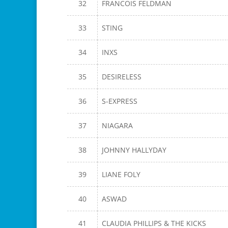
32
FRANCOIS FELDMAN
33
STING
34
INXS
35
DESIRELESS
36
S-EXPRESS
37
NIAGARA
38
JOHNNY HALLYDAY
39
LIANE FOLY
40
ASWAD
41
CLAUDIA PHILLIPS & THE KICKS