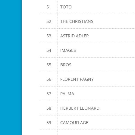
51
TOTO
52
THE CHRISTIANS
53
ASTRID ADLER
54
IMAGES
55
BROS
56
FLORENT PAGNY
57
PALMA
58
HERBERT LEONARD
59
CAMOUFLAGE