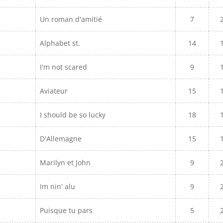
Un roman d'amitié
7
Alphabet st.
14
I'm not scared
9
Aviateur
15
I should be so lucky
18
D'Allemagne
15
Marilyn et John
9
Im nin' alu
9
Puisque tu pars
5