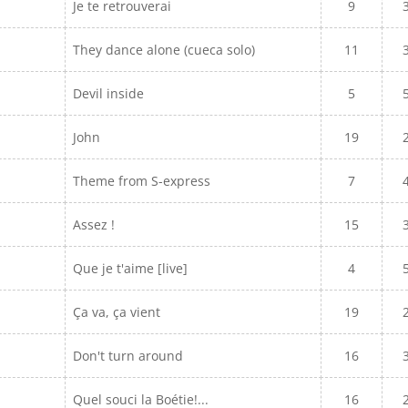
Je te retrouverai
9
They dance alone (cueca solo)
11
Devil inside
5
John
19
Theme from S-express
7
Assez !
15
Que je t'aime [live]
4
Ça va, ça vient
19
Don't turn around
16
Quel souci la Boétie!...
16