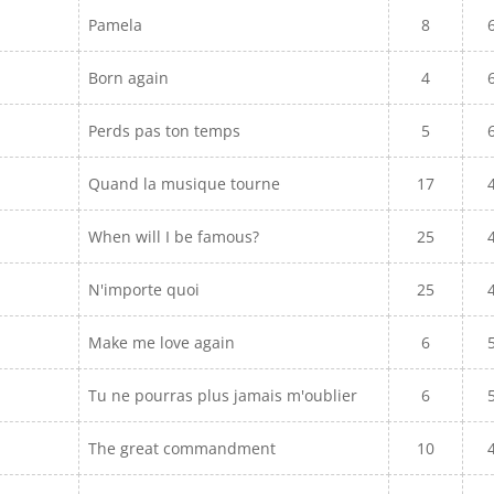
Pamela
8
Born again
4
Perds pas ton temps
5
Quand la musique tourne
17
When will I be famous?
25
N'importe quoi
25
Make me love again
6
Tu ne pourras plus jamais m'oublier
6
The great commandment
10