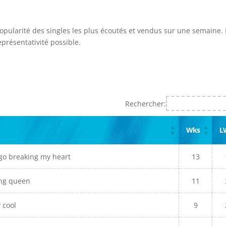
popularité des singles les plus écoutés et vendus sur une semaine. I
présentativité possible.
Rechercher:
Wks
L
 go breaking my heart
13
ng queen
11
 cool
9