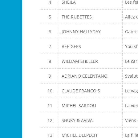
4
SHEILA
Les f
5
THE RUBETTES
Allez 
6
JOHNNY HALLYDAY
Gabrie
7
BEE GEES
You s
8
WILLIAM SHELLER
Le car
9
ADRIANO CELENTANO
Svalut
10
CLAUDE FRANCOIS
Le va
11
MICHEL SARDOU
La viei
12
SHUKY & AVIVA
Viens 
13
MICHEL DELPECH
La fil