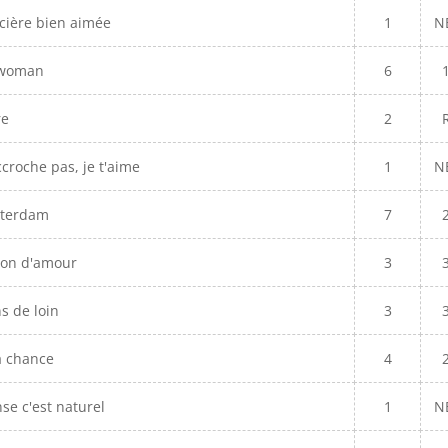
cière bien aimée
1
N
 woman
6
re
2
croche pas, je t'aime
1
N
terdam
7
on d'amour
3
ns de loin
3
a chance
4
se c'est naturel
1
N