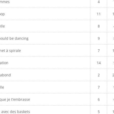
emmes
4
oop
11
lle
8
hould be dancing
9
net à spirale
7
ation
14
gabond
2
lle
7
que je t'embrasse
6
le avec des baskets
5