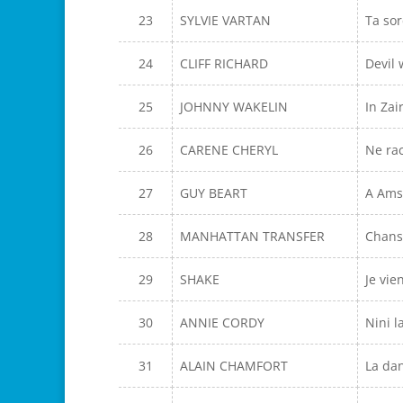
23
SYLVIE VARTAN
Ta sor
24
CLIFF RICHARD
Devil
25
JOHNNY WAKELIN
In Zai
26
CARENE CHERYL
Ne rac
27
GUY BEART
A Ams
28
MANHATTAN TRANSFER
Chans
29
SHAKE
Je vie
30
ANNIE CORDY
Nini l
31
ALAIN CHAMFORT
La dan