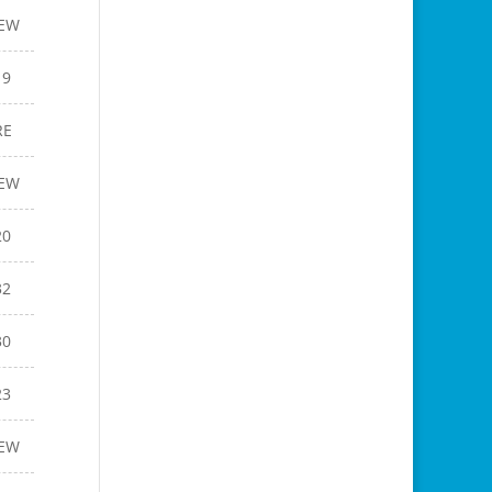
EW
19
RE
EW
20
32
30
23
EW