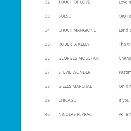
32
TOUCH OF LOVE
Love m
33
SOLSO
Oggi e
34
CHUCK MANGIONE
Land 
35
ROBERTA KELLY
The t
36
GEORGES MOUSTAKI
Chans
37
STEVIE WONDER
Pasti
38
GILLES MARCHAL
On n'
39
CHICAGO
If yo
40
NICOLAS PEYRAC
Voila 