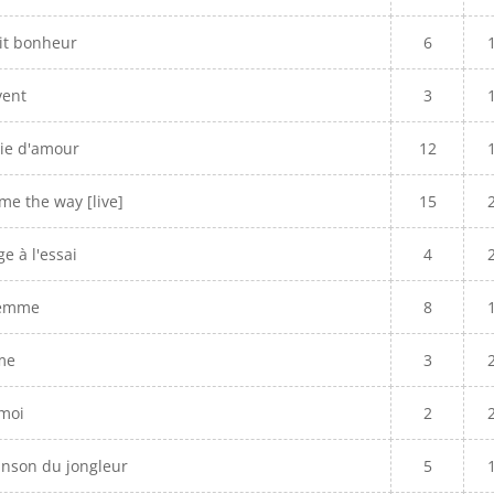
tit bonheur
6
vent
3
ie d'amour
12
me the way [live]
15
e à l'essai
4
femme
8
me
3
moi
2
anson du jongleur
5