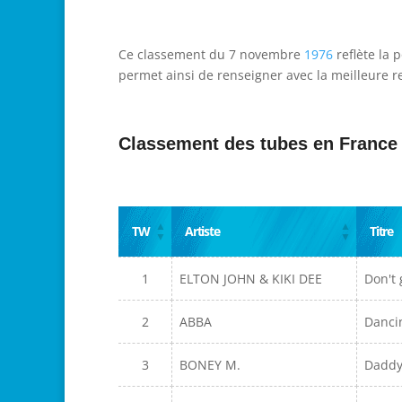
Ce classement du 7 novembre
1976
reflète la 
permet ainsi de renseigner avec la meilleure re
Classement des tubes en France
TW
Artiste
Titre
1
ELTON JOHN & KIKI DEE
Don't
2
ABBA
Danci
3
BONEY M.
Daddy