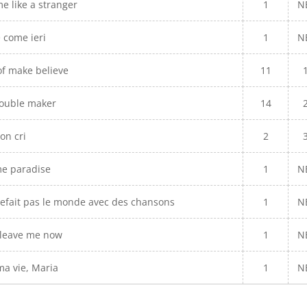
e like a stranger
1
N
 come ieri
1
N
of make believe
11
rouble maker
14
on cri
2
me paradise
1
N
refait pas le monde avec des chansons
1
N
u leave me now
1
N
ma vie, Maria
1
N