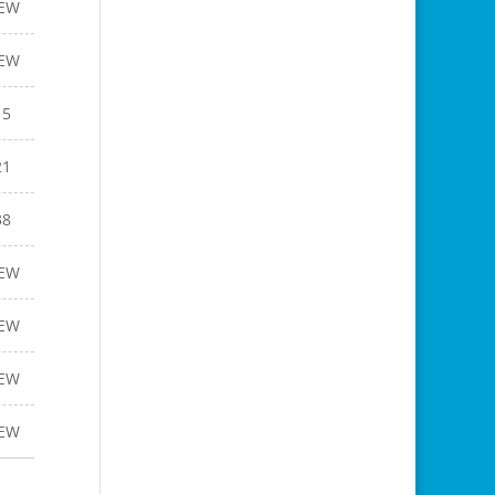
EW
EW
15
21
38
EW
EW
EW
EW