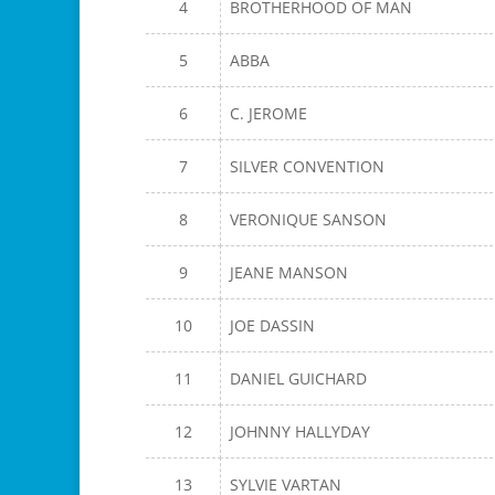
4
BROTHERHOOD OF MAN
5
ABBA
6
C. JEROME
7
SILVER CONVENTION
8
VERONIQUE SANSON
9
JEANE MANSON
10
JOE DASSIN
11
DANIEL GUICHARD
12
JOHNNY HALLYDAY
13
SYLVIE VARTAN