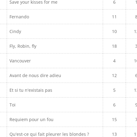
Save your kisses for me
6
Fernando
11
Cindy
10
1
Fly, Robin, fly
18
Vancouver
4
1
Avant de nous dire adieu
12
Et si tu n'existais pas
5
1
Toi
6
Requiem pour un fou
15
Qu'est-ce qui fait pleurer les blondes ?
13
1