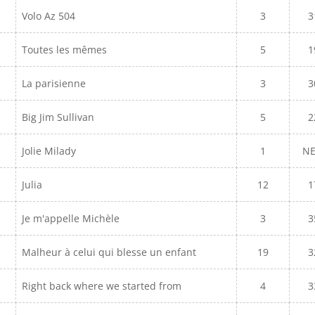
Volo Az 504
3
3
Toutes les mêmes
5
1
La parisienne
3
3
Big Jim Sullivan
5
2
Jolie Milady
1
N
Julia
12
1
Je m'appelle Michèle
3
3
Malheur à celui qui blesse un enfant
19
3
Right back where we started from
4
3