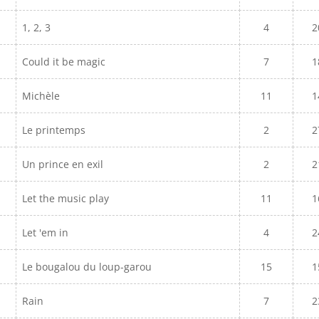
1, 2, 3
4
2
Could it be magic
7
1
Michèle
11
1
Le printemps
2
2
Un prince en exil
2
2
Let the music play
11
1
Let 'em in
4
2
Le bougalou du loup-garou
15
1
Rain
7
2