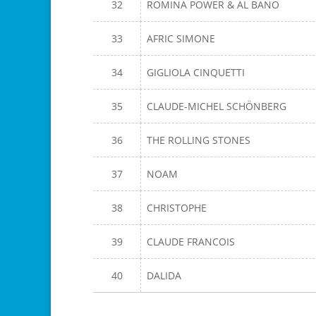
32
ROMINA POWER & AL BANO
33
AFRIC SIMONE
34
GIGLIOLA CINQUETTI
35
CLAUDE-MICHEL SCHÖNBERG
36
THE ROLLING STONES
37
NOAM
38
CHRISTOPHE
39
CLAUDE FRANCOIS
40
DALIDA