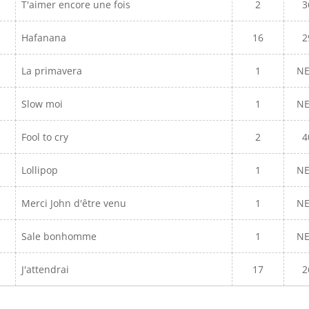
T'aimer encore une fois
2
3
Hafanana
16
2
La primavera
1
N
Slow moi
1
N
Fool to cry
2
4
Lollipop
1
N
Merci John d'être venu
1
N
Sale bonhomme
1
N
J'attendrai
17
2