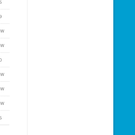
6
9
EW
EW
0
EW
EW
EW
6