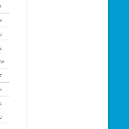
1
9
0
2
EW
7
5
2
3