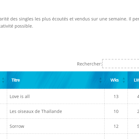
arité des singles les plus écoutés et vendus sur une semaine. Il p
ativité possible.
Rechercher:
Titre
Wks
L
Love is all
13
Les oiseaux de Thaïlande
10
Sorrow
12