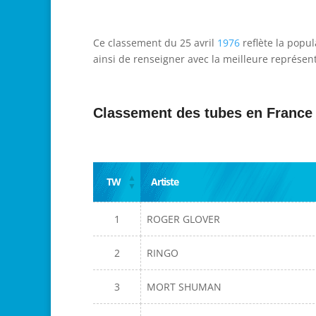
Ce classement du 25 avril
1976
reflète la popul
ainsi de renseigner avec la meilleure représent
Classement des tubes en France
TW
Artiste
1
ROGER GLOVER
2
RINGO
3
MORT SHUMAN