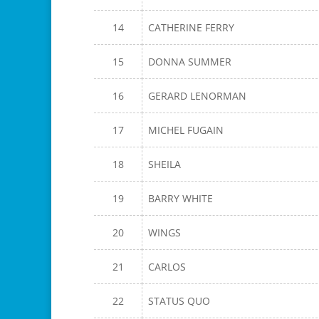
14
CATHERINE FERRY
15
DONNA SUMMER
16
GERARD LENORMAN
17
MICHEL FUGAIN
18
SHEILA
19
BARRY WHITE
20
WINGS
21
CARLOS
22
STATUS QUO