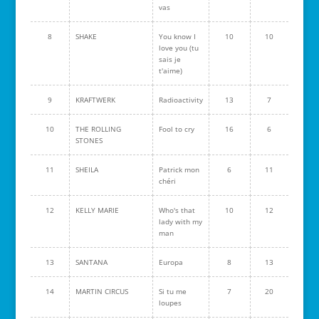
vas
8
SHAKE
You know I
10
10
love you (tu
sais je
t'aime)
9
KRAFTWERK
Radioactivity
13
7
10
THE ROLLING
Fool to cry
16
6
STONES
11
SHEILA
Patrick mon
6
11
chéri
12
KELLY MARIE
Who's that
10
12
lady with my
man
13
SANTANA
Europa
8
13
14
MARTIN CIRCUS
Si tu me
7
20
loupes