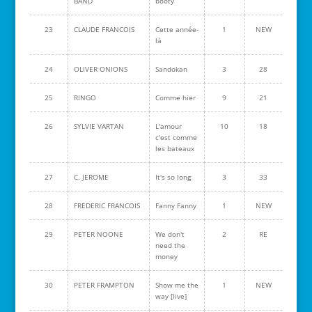
BAND
booty
23
CLAUDE FRANCOIS
Cette année-
1
NEW
là
24
OLIVER ONIONS
Sandokan
3
28
25
RINGO
Comme hier
9
21
26
SYLVIE VARTAN
L'amour
10
18
c'est comme
les bateaux
27
C. JEROME
It's so long
3
33
28
FREDERIC FRANCOIS
Fanny Fanny
1
NEW
29
PETER NOONE
We don't
2
RE
need the
money
30
PETER FRAMPTON
Show me the
1
NEW
way [live]