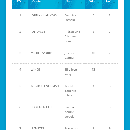
TW
Artiste
Titre
Wks
LW
1
JOHNNY HALLYDAY
Derrière
9
1
l'amour
2
JOE DASSIN
Il était une
8
3
fois nous
deux
3
MICHEL SARDOU
Je vais
10
2
t'aimer
4
WINGS
Silly love
13
4
song
5
GERARD LENORMAN
Gentil
4
8
dauphin
triste
6
EDDY MITCHELL
Pas de
6
5
boogie
woogie
7
JEANETTE
Porque te
6
9