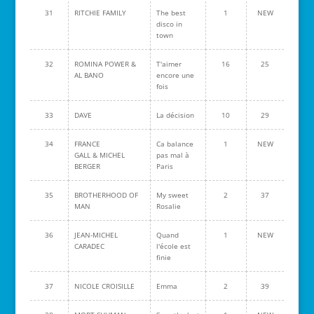
31
RITCHIE FAMILY
The best
1
NEW
disco in
town
32
ROMINA POWER &
T'aimer
16
25
AL BANO
encore une
fois
33
DAVE
La décision
10
29
34
FRANCE
Ca balance
1
NEW
GALL & MICHEL
pas mal à
BERGER
Paris
35
BROTHERHOOD OF
My sweet
2
37
MAN
Rosalie
36
JEAN-MICHEL
Quand
1
NEW
CARADEC
l'école est
finie
37
NICOLE CROISILLE
Emma
2
39