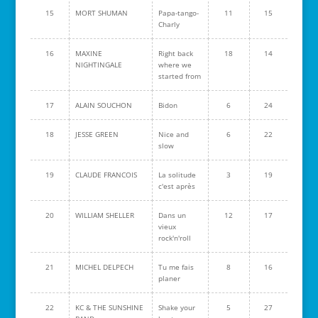
15
MORT SHUMAN
Papa-tango-
11
15
Charly
16
MAXINE
Right back
18
14
NIGHTINGALE
where we
started from
17
ALAIN SOUCHON
Bidon
6
24
18
JESSE GREEN
Nice and
6
22
slow
19
CLAUDE FRANCOIS
La solitude
3
19
c'est après
20
WILLIAM SHELLER
Dans un
12
17
vieux
rock'n'roll
21
MICHEL DELPECH
Tu me fais
8
16
planer
22
KC & THE SUNSHINE
Shake your
5
27