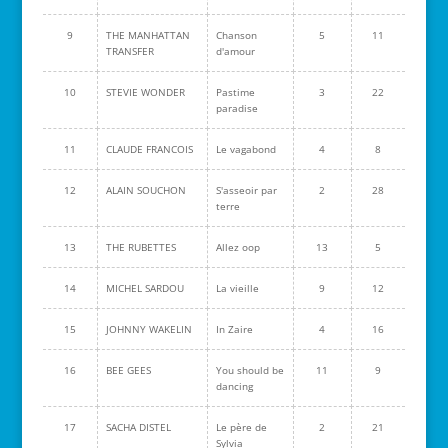
9
THE MANHATTAN
Chanson
5
11
TRANSFER
d'amour
10
STEVIE WONDER
Pastime
3
22
paradise
11
CLAUDE FRANCOIS
Le vagabond
4
8
12
ALAIN SOUCHON
S'asseoir par
2
28
terre
13
THE RUBETTES
Allez oop
13
5
14
MICHEL SARDOU
La vieille
9
12
15
JOHNNY WAKELIN
In Zaire
4
16
16
BEE GEES
You should be
11
9
dancing
17
SACHA DISTEL
Le père de
2
21
Sylvia