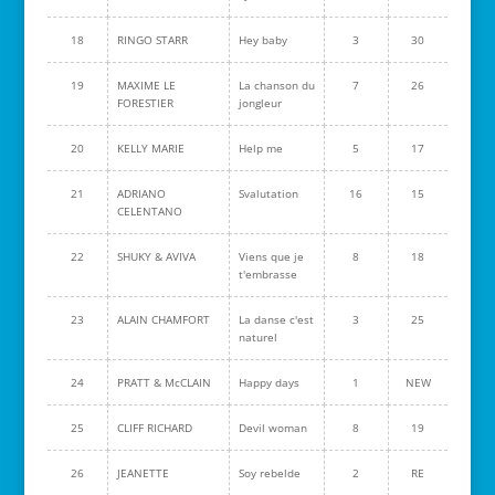
18
RINGO STARR
Hey baby
3
30
19
MAXIME LE
La chanson du
7
26
FORESTIER
jongleur
20
KELLY MARIE
Help me
5
17
21
ADRIANO
Svalutation
16
15
CELENTANO
22
SHUKY & AVIVA
Viens que je
8
18
t'embrasse
23
ALAIN CHAMFORT
La danse c'est
3
25
naturel
24
PRATT & McCLAIN
Happy days
1
NEW
25
CLIFF RICHARD
Devil woman
8
19
26
JEANETTE
Soy rebelde
2
RE