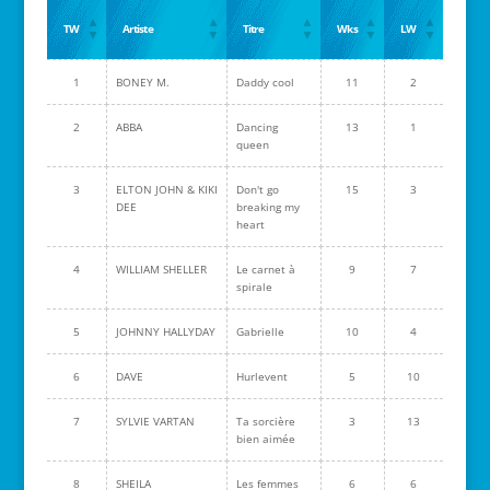
TW
Artiste
Titre
Wks
LW
1
BONEY M.
Daddy cool
11
2
2
ABBA
Dancing
13
1
queen
3
ELTON JOHN & KIKI
Don't go
15
3
DEE
breaking my
heart
4
WILLIAM SHELLER
Le carnet à
9
7
spirale
5
JOHNNY HALLYDAY
Gabrielle
10
4
6
DAVE
Hurlevent
5
10
7
SYLVIE VARTAN
Ta sorcière
3
13
bien aimée
8
SHEILA
Les femmes
6
6