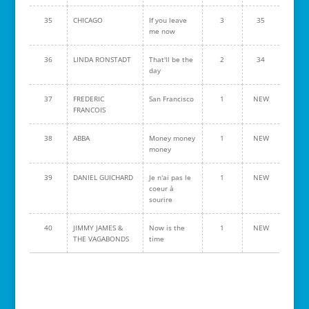
35
CHICAGO
If you leave
3
35
me now
36
LINDA RONSTADT
That'll be the
2
34
day
37
FREDERIC
San Francisco
1
NEW
FRANCOIS
38
ABBA
Money money
1
NEW
money
39
DANIEL GUICHARD
Je n'ai pas le
1
NEW
coeur à
sourire
40
JIMMY JAMES &
Now is the
1
NEW
THE VAGABONDS
time