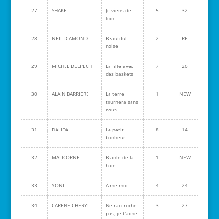
27
SHAKE
Je viens de
5
32
loin
28
NEIL DIAMOND
Beautiful
2
RE
noise
29
MICHEL DELPECH
La fille avec
7
20
des baskets
30
ALAIN BARRIERE
La terre
1
NEW
tournera sans
nous
31
DALIDA
Le petit
8
14
bonheur
32
MALICORNE
Branle de la
1
NEW
haie
33
YONI
Aime-moi
4
24
34
CARENE CHERYL
Ne raccroche
3
27
pas, je t'aime