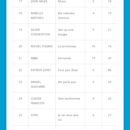
17
JOHN MILES
Music
5
18
18
MIREILLE
Ma mélodie
4
19
MATHIEU
d'amour
19
SILVER
Get up and
5
21
CONVENTION
boogie
20
MICHEL FUGAIN
Le printemps
10
16
21
ABBA
Fernando
19
20
22
PATRICK JUVET
Faut pas rêver
6
RE
23
DANIEL
Ne parle pas
3
29
GUICHARD
24
CLAUDE
Sale bonhomme
9
25
FRANCOIS
25
YONI
Je ne veux que
6
27
toi