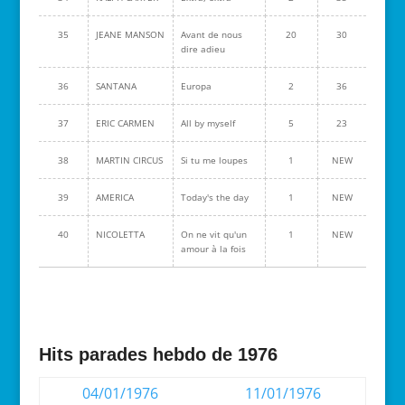
35
JEANE MANSON
Avant de nous
20
30
dire adieu
36
SANTANA
Europa
2
36
37
ERIC CARMEN
All by myself
5
23
38
MARTIN CIRCUS
Si tu me loupes
1
NEW
39
AMERICA
Today's the day
1
NEW
40
NICOLETTA
On ne vit qu'un
1
NEW
amour à la fois
Hits parades hebdo de 1976
04/01/1976
11/01/1976