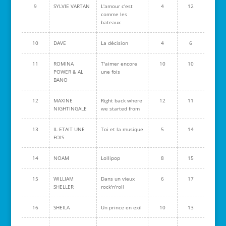
9
SYLVIE VARTAN
L'amour c'est
4
12
comme les
bateaux
10
DAVE
La décision
4
6
11
ROMINA
T'aimer encore
10
10
POWER & AL
une fois
BANO
12
MAXINE
Right back where
12
11
NIGHTINGALE
we started from
13
IL ETAIT UNE
Toi et la musique
5
14
FOIS
14
NOAM
Lollipop
8
15
15
WILLIAM
Dans un vieux
6
17
SHELLER
rock'n'roll
16
SHEILA
Un prince en exil
10
13