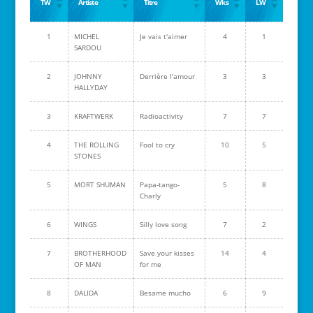
TW
Artiste
Titre
Wks
LW
1
MICHEL
Je vais t'aimer
4
1
SARDOU
2
JOHNNY
Derrière l'amour
3
3
HALLYDAY
3
KRAFTWERK
Radioactivity
7
7
4
THE ROLLING
Fool to cry
10
5
STONES
5
MORT SHUMAN
Papa-tango-
5
8
Charly
6
WINGS
Silly love song
7
2
7
BROTHERHOOD
Save your kisses
14
4
OF MAN
for me
8
DALIDA
Besame mucho
6
9