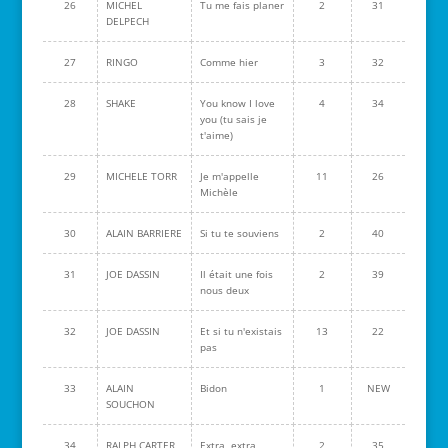
26
MICHEL
Tu me fais planer
2
31
DELPECH
27
RINGO
Comme hier
3
32
28
SHAKE
You know I love
4
34
you (tu sais je
t'aime)
29
MICHELE TORR
Je m'appelle
11
26
Michèle
30
ALAIN BARRIERE
Si tu te souviens
2
40
31
JOE DASSIN
Il était une fois
2
39
nous deux
32
JOE DASSIN
Et si tu n'existais
13
22
pas
33
ALAIN
Bidon
1
NEW
SOUCHON
34
RALPH CARTER
Extra, extra
2
35