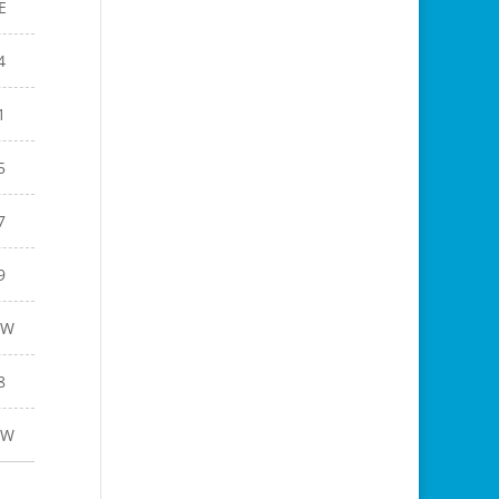
E
4
1
5
7
9
EW
8
EW