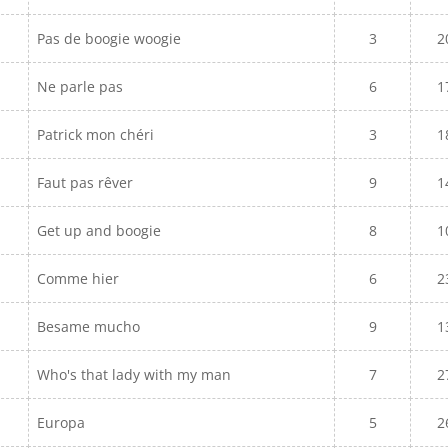
Pas de boogie woogie
3
2
Ne parle pas
6
1
Patrick mon chéri
3
1
Faut pas rêver
9
1
Get up and boogie
8
1
Comme hier
6
2
Besame mucho
9
1
Who's that lady with my man
7
2
Europa
5
2