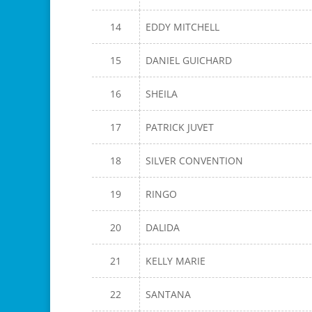
14
EDDY MITCHELL
15
DANIEL GUICHARD
16
SHEILA
17
PATRICK JUVET
18
SILVER CONVENTION
19
RINGO
20
DALIDA
21
KELLY MARIE
22
SANTANA