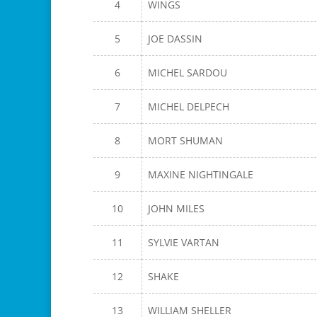
4
WINGS
5
JOE DASSIN
6
MICHEL SARDOU
7
MICHEL DELPECH
8
MORT SHUMAN
9
MAXINE NIGHTINGALE
10
JOHN MILES
11
SYLVIE VARTAN
12
SHAKE
13
WILLIAM SHELLER