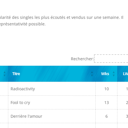
ularité des singles les plus écoutés et vendus sur une semaine. Il
présentativité possible.
Rechercher:
Titre
Wks
L
Radioactivity
10
Fool to cry
13
Derrière l'amour
6