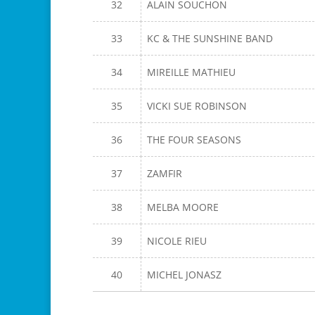
32
ALAIN SOUCHON
33
KC & THE SUNSHINE BAND
34
MIREILLE MATHIEU
35
VICKI SUE ROBINSON
36
THE FOUR SEASONS
37
ZAMFIR
38
MELBA MOORE
39
NICOLE RIEU
40
MICHEL JONASZ