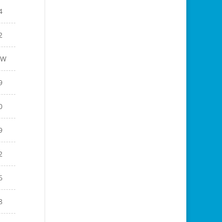
4
2
EW
9
0
9
2
6
8