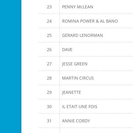
23
PENNY McLEAN
24
ROMINA POWER & AL BANO
25
GERARD LENORMAN
26
DAVE
27
JESSE GREEN
28
MARTIN CIRCUS
29
JEANETTE
30
IL ETAIT UNE FOIS
31
ANNIE CORDY