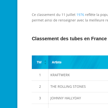
Ce classement du 11 juillet
1976
reflète la pop
permet ainsi de renseigner avec la meilleure re
Classement des tubes en France
TW
Artiste
1
KRAFTWERK
2
THE ROLLING STONES
3
JOHNNY HALLYDAY