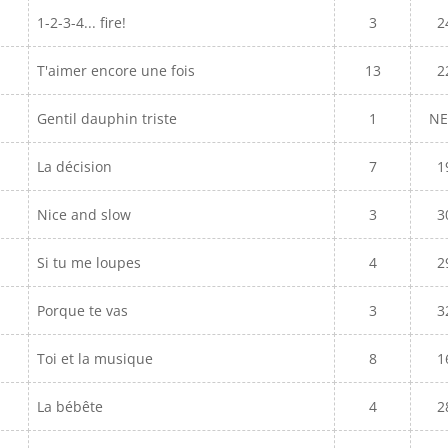
1-2-3-4... fire!
3
2
T'aimer encore une fois
13
2
Gentil dauphin triste
1
N
La décision
7
1
Nice and slow
3
3
Si tu me loupes
4
2
Porque te vas
3
3
Toi et la musique
8
1
La bébête
4
2