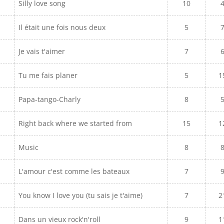
Silly love song
10
Il était une fois nous deux
5
Je vais t'aimer
7
Tu me fais planer
5
1
Papa-tango-Charly
8
Right back where we started from
15
1
Music
8
L'amour c'est comme les bateaux
7
You know I love you (tu sais je t'aime)
7
2
Dans un vieux rock'n'roll
9
1