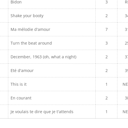
Bidon
3
R
Shake your booty
2
3
Ma mélodie d'amour
7
3
Turn the beat around
3
2
December, 1963 (oh, what a night)
2
3
Eté d'amour
2
3
This is it
1
N
En courant
2
3
Je voulais te dire que je t'attends
1
N