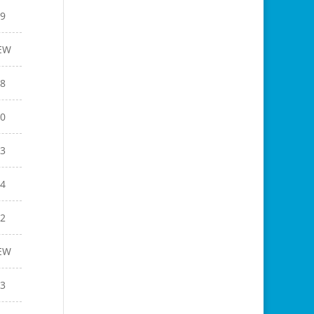
9
EW
8
0
3
4
2
EW
3