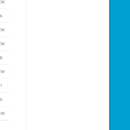
EW
6
EW
EW
8
EW
1
0
EW