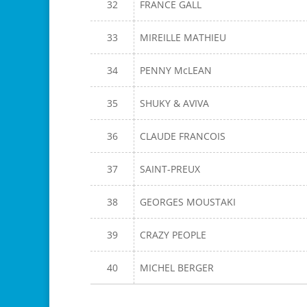
32
FRANCE GALL
33
MIREILLE MATHIEU
34
PENNY McLEAN
35
SHUKY & AVIVA
36
CLAUDE FRANCOIS
37
SAINT-PREUX
38
GEORGES MOUSTAKI
39
CRAZY PEOPLE
40
MICHEL BERGER