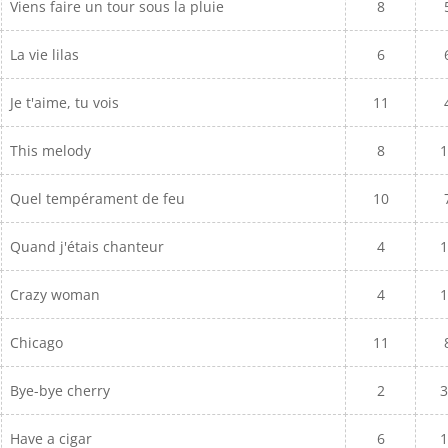
Viens faire un tour sous la pluie
8
La vie lilas
6
Je t'aime, tu vois
11
This melody
8
1
Quel tempérament de feu
10
Quand j'étais chanteur
4
1
Crazy woman
4
1
Chicago
11
Bye-bye cherry
2
3
Have a cigar
6
1