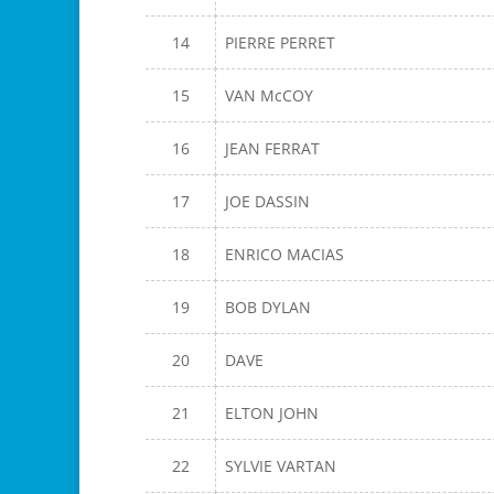
14
PIERRE PERRET
15
VAN McCOY
16
JEAN FERRAT
17
JOE DASSIN
18
ENRICO MACIAS
19
BOB DYLAN
20
DAVE
21
ELTON JOHN
22
SYLVIE VARTAN