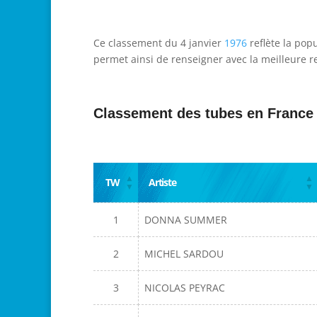
Ce classement du 4 janvier
1976
reflète la pop
permet ainsi de renseigner avec la meilleure re
Classement des tubes en France
TW
Artiste
1
DONNA SUMMER
2
MICHEL SARDOU
3
NICOLAS PEYRAC