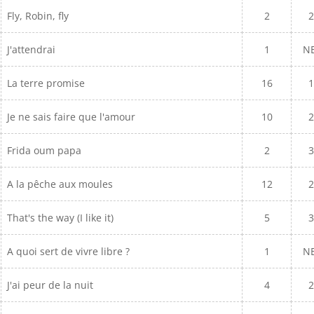
Fly, Robin, fly
2
2
J'attendrai
1
N
La terre promise
16
1
Je ne sais faire que l'amour
10
2
Frida oum papa
2
3
A la pêche aux moules
12
2
That's the way (I like it)
5
3
A quoi sert de vivre libre ?
1
N
J'ai peur de la nuit
4
2