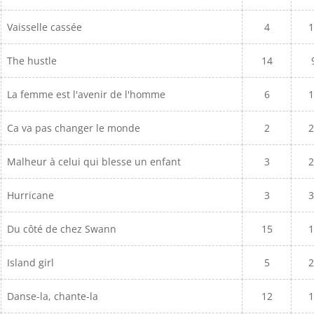
Vaisselle cassée
4
1
The hustle
14
La femme est l'avenir de l'homme
6
1
Ca va pas changer le monde
2
2
Malheur à celui qui blesse un enfant
3
2
Hurricane
3
3
Du côté de chez Swann
15
1
Island girl
5
2
Danse-la, chante-la
12
1