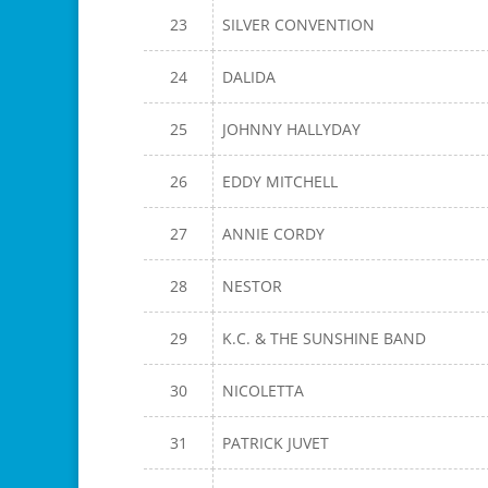
23
SILVER CONVENTION
24
DALIDA
25
JOHNNY HALLYDAY
26
EDDY MITCHELL
27
ANNIE CORDY
28
NESTOR
29
K.C. & THE SUNSHINE BAND
30
NICOLETTA
31
PATRICK JUVET