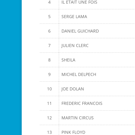
4
IL ETAIT UNE FOIS
5
SERGE LAMA
6
DANIEL GUICHARD
7
JULIEN CLERC
8
SHEILA
9
MICHEL DELPECH
10
JOE DOLAN
11
FREDERIC FRANCOIS
12
MARTIN CIRCUS
13
PINK FLOYD