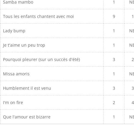
Samba mambo
1
N
Tous les enfants chantent avec moi
9
1
Lady bump
1
N
Je t'aime un peu trop
1
N
Pourquoi pleurer (sur un succès d'été)
3
2
Missa amoris
1
N
Humblement il est venu
3
3
I'm on fire
2
4
Que l'amour est bizarre
1
N