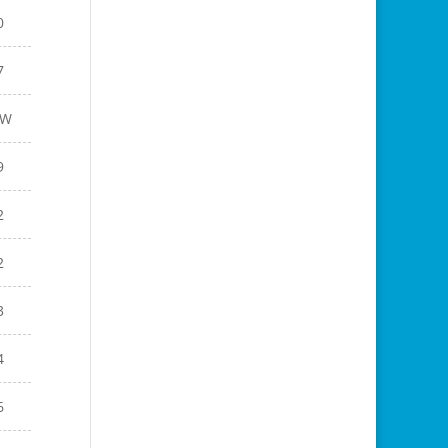
0
7
EW
9
2
2
3
4
6