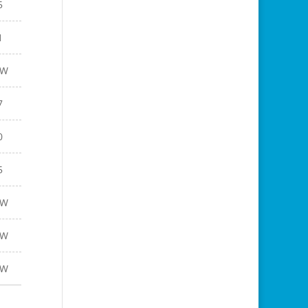
5
1
EW
7
0
5
EW
EW
EW