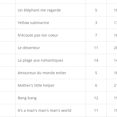
Un éléphant me regarde
5
1
Yellow submarine
3
1
N'écoute pas ton coeur
7
1
Le déserteur
11
2
La plage aux romantiques
14
1
Amoureux du monde entier
5
1
Mother's little helper
6
2
Bang bang
12
1
It's a man's man's man's world
11
1