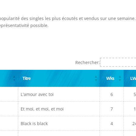
 popularité des singles les plus écoutés et vendus sur une semaine. 
présentativité possible.
Rechercher:
Titre
Wks
L
L'amour avec toi
6
5
Et moi, et moi, et moi
7
1
Black is black
4
2