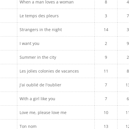
When a man loves a woman
8
4
Le temps des pleurs
3
7
Strangers in the night
14
3
I want you
2
9
Summer in the city
9
2
Les jolies colonies de vacances
11
8
J'ai oublié de l'oublier
7
1
With a girl like you
7
6
Love me, please love me
10
1
Ton nom
13
1