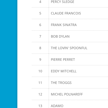
4
PERCY SLEDGE
5
CLAUDE FRANCOIS
6
FRANK SINATRA
7
BOB DYLAN
8
THE LOVIN' SPOONFUL
9
PIERRE PERRET
10
EDDY MITCHELL
11
THE TROGGS
12
MICHEL POLNAREFF
13
ADAMO