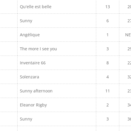
Qu'elle est belle
13
2
Sunny
6
2
Angélique
1
N
The more I see you
3
2
Inventaire 66
8
2
Solenzara
4
3
Sunny afternoon
11
2
Eleanor Rigby
2
3
Sunny
3
3