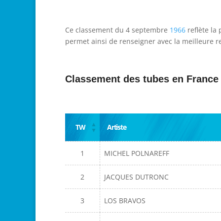
Ce classement du 4 septembre
1966
reflète la
permet ainsi de renseigner avec la meilleure re
Classement des tubes en France
TW
Artiste
1
MICHEL POLNAREFF
2
JACQUES DUTRONC
3
LOS BRAVOS