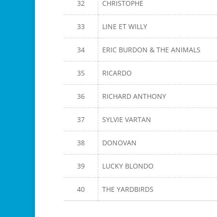
32
CHRISTOPHE
33
LINE ET WILLY
34
ERIC BURDON & THE ANIMALS
35
RICARDO
36
RICHARD ANTHONY
37
SYLVIE VARTAN
38
DONOVAN
39
LUCKY BLONDO
40
THE YARDBIRDS