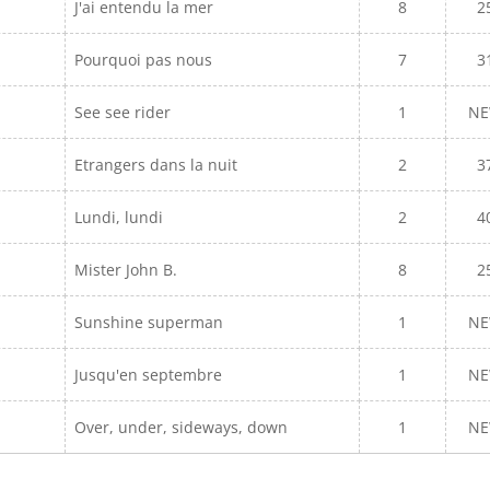
J'ai entendu la mer
8
2
Pourquoi pas nous
7
3
See see rider
1
N
Etrangers dans la nuit
2
3
Lundi, lundi
2
4
Mister John B.
8
2
Sunshine superman
1
N
Jusqu'en septembre
1
N
Over, under, sideways, down
1
N