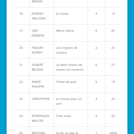
MACIAS
18
JOHNNY
Je l'aime
9
14
HALLYDAY
19
UDO
Merci chérie
6
20
JÜRGENS
20
HUGUES
Les crayons de
2
25
AUFRAY
couleur
21
GILBERT
Le petit oiseau de
6
27
BECAUD
toutes les couleurs
22
ANNIE
Ticket de quai
6
18
PHILIPPE
23
CHRISTOPHE
Je chante pour un
4
24
ami
24
DOMINIQUE
Chez nous
4
29
WALTER
25
ANTOINE
Je dis ce que je
1
NEW