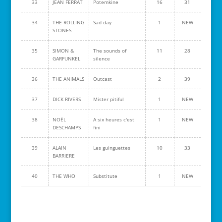
33
JEAN FERRAT
Potemkine
16
31
34
THE ROLLING
Sad day
1
NEW
STONES
35
SIMON &
The sounds of
11
28
GARFUNKEL
silence
36
THE ANIMALS
Outcast
2
39
37
DICK RIVERS
Mister pitiful
1
NEW
38
NOËL
A six heures c'est
1
NEW
DESCHAMPS
fini
39
ALAIN
Les guinguettes
10
33
BARRIERE
40
THE WHO
Substitute
1
NEW