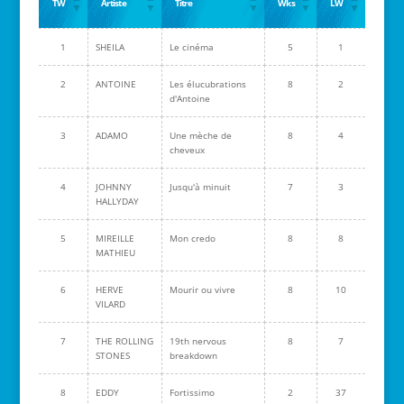
TW
Artiste
Titre
Wks
LW
1
SHEILA
Le cinéma
5
1
2
ANTOINE
Les élucubrations
8
2
d'Antoine
3
ADAMO
Une mèche de
8
4
cheveux
4
JOHNNY
Jusqu'à minuit
7
3
HALLYDAY
5
MIREILLE
Mon credo
8
8
MATHIEU
6
HERVE
Mourir ou vivre
8
10
VILARD
7
THE ROLLING
19th nervous
8
7
STONES
breakdown
8
EDDY
Fortissimo
2
37