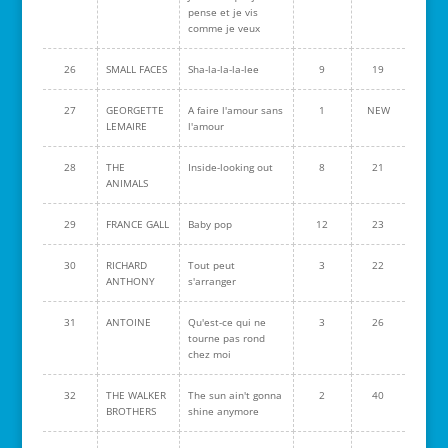
pense et je vis
comme je veux
26
SMALL FACES
Sha-la-la-la-lee
9
19
27
GEORGETTE
A faire l'amour sans
1
NEW
LEMAIRE
l'amour
28
THE
Inside-looking out
8
21
ANIMALS
29
FRANCE GALL
Baby pop
12
23
30
RICHARD
Tout peut
3
22
ANTHONY
s'arranger
31
ANTOINE
Qu'est-ce qui ne
3
26
tourne pas rond
chez moi
32
THE WALKER
The sun ain't gonna
2
40
BROTHERS
shine anymore