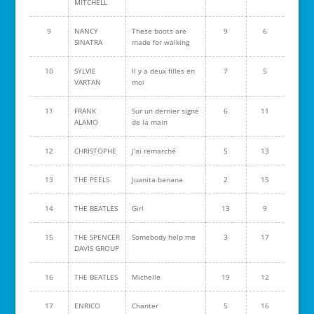
MITCHELL
9
NANCY
These boots are
9
6
SINATRA
made for walking
10
SYLVIE
Il y a deux filles en
7
5
VARTAN
moi
11
FRANK
Sur un dernier signe
6
11
ALAMO
de la main
12
CHRISTOPHE
J'ai remarché
5
13
13
THE PEELS
Juanita banana
2
15
14
THE BEATLES
Girl
13
9
15
THE SPENCER
Somebody help me
3
17
DAVIS GROUP
16
THE BEATLES
Michelle
19
12
17
ENRICO
Chanter
5
16