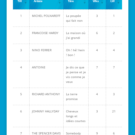
TW
Artiste
Titre
Wks
LW
1
MICHEL POLNAREFF
La poupée
3
1
qui fait non
2
FRANCOISE HARDY
La maison où
6
2
j'ai grandi
3
NINO FERRER
Oh ! hé! hein
4
4
! bon !
4
ANTOINE
Je dis ce que
7
7
je pense et je
vis comme je
veux
5
RICHARD ANTHONY
La terre
4
3
promise
6
JOHNNY HALLYDAY
Cheveux
3
21
longs et
idées courtes
7
THE SPENCER DAVIS
Somebody
9
6