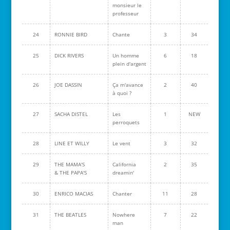
monsieur le
professeur
24
RONNIE BIRD
Chante
3
34
25
DICK RIVERS
Un homme
6
18
plein d'argent
26
JOE DASSIN
Ça m'avance
2
40
à quoi ?
27
SACHA DISTEL
Les
1
NEW
perroquets
28
LINE ET WILLY
Le vent
3
32
29
THE MAMA'S
California
2
35
& THE PAPA'S
dreamin'
30
ENRICO MACIAS
Chanter
11
28
31
THE BEATLES
Nowhere
7
22
man