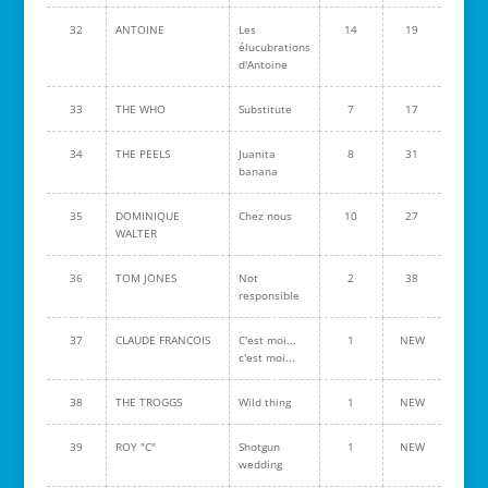
32
ANTOINE
Les
14
19
élucubrations
d'Antoine
33
THE WHO
Substitute
7
17
34
THE PEELS
Juanita
8
31
banana
35
DOMINIQUE
Chez nous
10
27
WALTER
36
TOM JONES
Not
2
38
responsible
37
CLAUDE FRANCOIS
C'est moi...
1
NEW
c'est moi...
38
THE TROGGS
Wild thing
1
NEW
39
ROY "C"
Shotgun
1
NEW
wedding