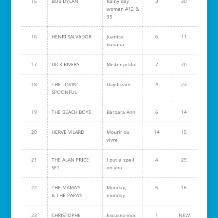
15
BOB DYLAN
Rainy day
3
30
women #12 &
35
16
HENRI SALVADOR
Juanita
6
11
banana
17
DICK RIVERS
Mister pitiful
7
20
18
THE LOVIN'
Daydream
4
23
SPOONFUL
19
THE BEACH BOYS
Barbara Ann
6
14
20
HERVE VILARD
Mourir ou
14
15
vivre
21
THE ALAN PRICE
I put a spell
4
29
SET
on you
22
THE MAMA'S
Monday,
6
16
& THE PAPA'S
monday
23
CHRISTOPHE
Excusez-moi
1
NEW