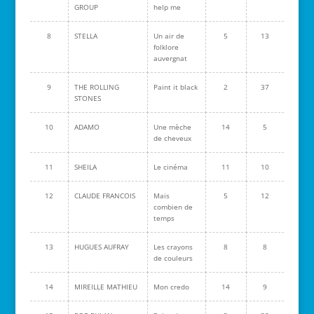
GROUP
help me
8
STELLA
Un air de
5
13
folklore
auvergnat
9
THE ROLLING
Paint it black
2
37
STONES
10
ADAMO
Une mèche
14
5
de cheveux
11
SHEILA
Le cinéma
11
10
12
CLAUDE FRANCOIS
Mais
5
12
combien de
temps
13
HUGUES AUFRAY
Les crayons
8
8
de couleurs
14
MIREILLE MATHIEU
Mon credo
14
9