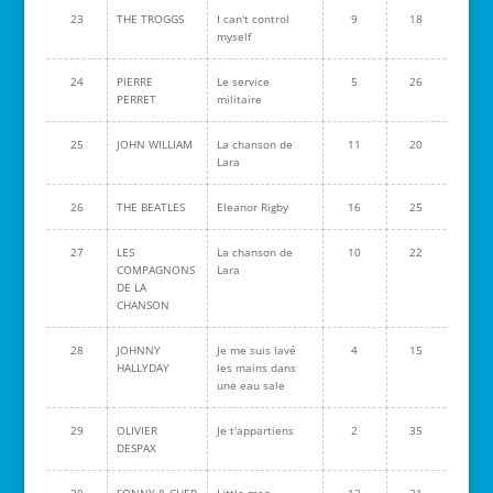
23
THE TROGGS
I can't control
9
18
myself
24
PIERRE
Le service
5
26
PERRET
militaire
25
JOHN WILLIAM
La chanson de
11
20
Lara
26
THE BEATLES
Eleanor Rigby
16
25
27
LES
La chanson de
10
22
COMPAGNONS
Lara
DE LA
CHANSON
28
JOHNNY
Je me suis lavé
4
15
HALLYDAY
les mains dans
une eau sale
29
OLIVIER
Je t'appartiens
2
35
DESPAX