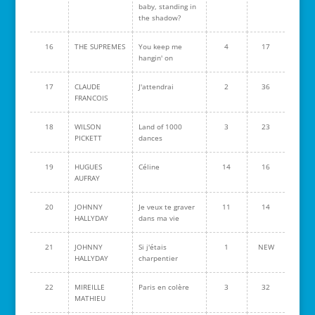
baby, standing in
the shadow?
16
THE SUPREMES
You keep me
4
17
hangin' on
17
CLAUDE
J'attendrai
2
36
FRANCOIS
18
WILSON
Land of 1000
3
23
PICKETT
dances
19
HUGUES
Céline
14
16
AUFRAY
20
JOHNNY
Je veux te graver
11
14
HALLYDAY
dans ma vie
21
JOHNNY
Si j'étais
1
NEW
HALLYDAY
charpentier
22
MIREILLE
Paris en colère
3
32
MATHIEU