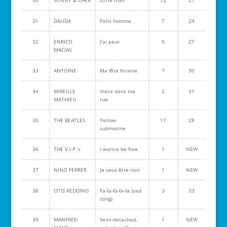
30
SONNY & CHER
Little man
12
21
31
DALIDA
Petit homme
7
24
32
ENRICO
J'ai peur
9
27
MACIAS
33
ANTOINE
Ma fête foraine
7
30
34
MIREILLE
Viens dans ma
2
37
MATHIEU
rue
35
THE BEATLES
Yellow
17
28
submarine
36
THE V.I.P.'s
I wanna be free
1
NEW
37
NINO FERRER
Je veux être noir
1
NEW
38
OTIS REDDING
Fa-fa-fa-fa-fa (sad
3
33
song)
39
MANFRED
Semi-detached,
1
NEW