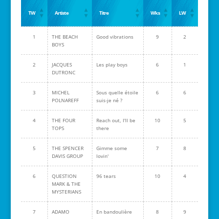
TW
Artiste
Titre
Wks
LW
1
THE BEACH
Good vibrations
9
2
BOYS
2
JACQUES
Les play boys
6
1
DUTRONC
3
MICHEL
Sous quelle étoile
6
6
POLNAREFF
suis-je né ?
4
THE FOUR
Reach out, I'll be
10
5
TOPS
there
5
THE SPENCER
Gimme some
7
8
DAVIS GROUP
lovin'
6
QUESTION
96 tears
10
4
MARK & THE
MYSTERIANS
7
ADAMO
En bandoulière
8
9