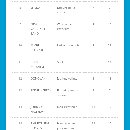
8
SHEILA
L'heure de la
7
3
sortie
9
NEW
Winchester
4
19
VAUDEVILLE
cathedral
BAND
10
MICHEL
L'oiseau de nuit
3
29
POLNAREFF
11
EDDY
Seul
6
11
MITCHELL
12
DONOVAN
Mellow yellow
6
13
13
SYLVIE VARTAN
Ballade pour un
9
7
sourire
14
JOHNNY
Noir c'est noir
14
12
HALLYDAY
15
THE ROLLING
Have you seen
11
10
STONES
your mother,