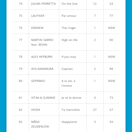
74
JULIAN PERRETTA
On the line
12
63
75
LAUTNER
Par amour
7
77
76
EMINEM
The ringer
1
NEW
77
MARTIN GARRIX
High on life
2
80
feat. BONN
78
ALEX HEPBURN
If you stay
1
NEW
79
AYA NAKAMURA
Copines
2
88
80
SOPRANO
A la vie, à
1
NEW
l'amour
81
VITAA & SLIMANE
Je te le donne
3
73
82
HOSHI
Ta marinière
27
67
83
MÅNS
Happyland
3
93
ZELMERLÖW