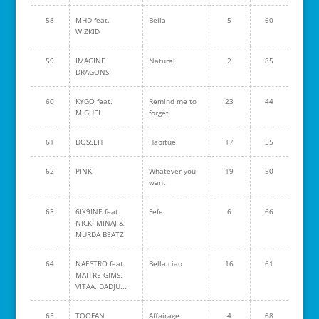
58
MHD feat.
Bella
5
60
WIZKID
59
IMAGINE
Natural
2
85
DRAGONS
60
KYGO feat.
Remind me to
23
44
MIGUEL
forget
61
DOSSEH
Habitué
17
55
62
PINK
Whatever you
19
50
want
63
6IX9INE feat.
Fefe
6
66
NICKI MINAJ &
MURDA BEATZ
64
NAESTRO feat.
Bella ciao
16
61
MAITRE GIMS,
VITAA, DADJU...
65
TOOFAN
Affairage
4
68