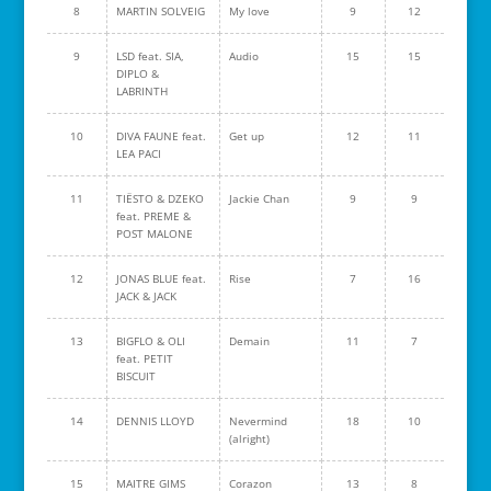
8
MARTIN SOLVEIG
My love
9
12
9
LSD feat. SIA,
Audio
15
15
DIPLO &
LABRINTH
10
DIVA FAUNE feat.
Get up
12
11
LEA PACI
11
TIËSTO & DZEKO
Jackie Chan
9
9
feat. PREME &
POST MALONE
12
JONAS BLUE feat.
Rise
7
16
JACK & JACK
13
BIGFLO & OLI
Demain
11
7
feat. PETIT
BISCUIT
14
DENNIS LLOYD
Nevermind
18
10
(alright)
15
MAITRE GIMS
Corazon
13
8