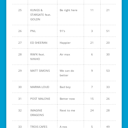
25
KUNGS &
Be right here
11
21
STARGATE feat.
GOLDN
26
PNL
91's
3
51
27
ED SHEERAN
Happier
21
20
28
RIM'K feat.
Air max
6
30
NINHO
29
MATT SIMONS
We can do
9
53
better
30
MARWA LOUD
Bad boy
7
33
31
POST MALONE
Better now
15
26
32
IMAGINE
Next to me
24
28
DRAGONS
33
TROIS CAFES
A nos
5
49