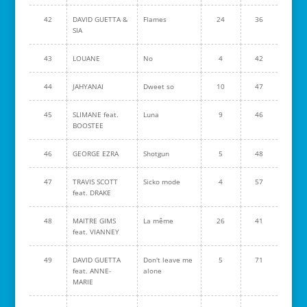
42
DAVID GUETTA &
Flames
24
36
SIA
43
LOUANE
No
4
42
44
JAHYANAI
Dweet so
10
47
45
SLIMANE feat.
Luna
9
46
BOOSTEE
46
GEORGE EZRA
Shotgun
5
48
47
TRAVIS SCOTT
Sicko mode
4
57
feat. DRAKE
48
MAITRE GIMS
La même
26
41
feat. VIANNEY
49
DAVID GUETTA
Don't leave me
5
71
feat. ANNE-
alone
MARIE