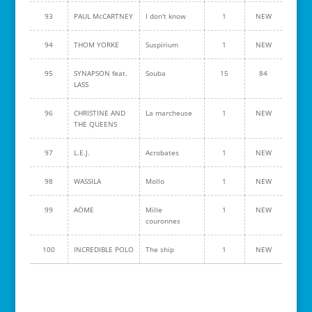
93
PAUL McCARTNEY
I don't know
1
NEW
94
THOM YORKE
Suspirium
1
NEW
95
SYNAPSON feat.
Souba
15
84
LASS
96
CHRISTINE AND
La marcheuse
1
NEW
THE QUEENS
97
L.E.J.
Acrobates
1
NEW
98
WASSILA
Mollo
1
NEW
99
AÖME
Mille
1
NEW
couronnes
100
INCREDIBLE POLO
The ship
1
NEW