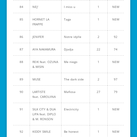
84
NEJ'
I miss u
1
NEW
85
HORNET LA
Taga
1
NEW
FRAPPE
86
JENIFER
Notre idylle
2
92
87
AYA NAKAMURA
Djadja
22
74
88
REIK feat. OZUNA
Me niego
1
NEW
& WISIN
89
MUSE
The dark side
2
97
90
LARTISTE
Mafiosa
27
79
feat. CAROLIINA
91
SILK CITY & DUA
Electricity
1
NEW
LIPA feat. DIPLO
& M. RONSON
92
KIDDY SMILE
Be honest
1
NEW