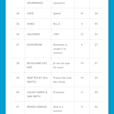
GOURMANDS
souvenirs
34
ZAZIE
Speed
16
34
35
NISKA
W.L.G
4
45
36
CALOGERO
1987
12
32
37
VEGEDREAM
Ramenez la
6
27
coupe à la
maison
38
BOULEVARD DES
Je me dis que
19
37
AIRS
toi aussi
39
A$AP ROCKY feat.
Praise the lord
14
35
SKEPTA
(da shine)
40
CALVIN HARRIS &
Promises
4
40
SAM SMITH
41
ARIANA GRANDE
God is a
4
42
woman