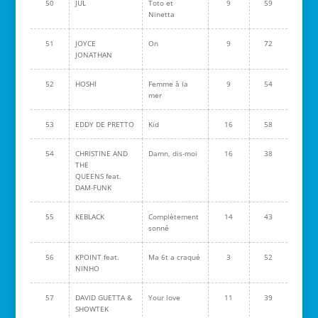
50
JUL
Toto et
9
59
Ninetta
51
JOYCE
On
9
72
JONATHAN
52
HOSHI
Femme à la
9
54
mer
53
EDDY DE PRETTO
Kid
16
58
54
CHRISTINE AND
Damn, dis-moi
16
38
THE
QUEENS feat.
DAM-FUNK
55
KEBLACK
Complètement
14
43
sonné
56
KPOINT feat.
Ma 6t a craqué
3
52
NINHO
57
DAVID GUETTA &
Your love
11
39
SHOWTEK