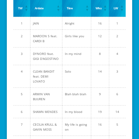
TW
Artiste
Titre
Wks
LW
1
JAIN
Alright
16
1
2
MAROON 5 feat.
Girls like you
12
2
CARDI B
3
DYNORO feat.
In my mind
8
4
GIGI D'AGOSTINO
4
CLEAN BANDIT
Solo
14
3
feat. DEMI
LOVATO
5
ARMIN VAN
Blah blah blah
9
6
BUUREN
6
SHAWN MENDES
In my blood
19
14
7
CECILIA KRULL &
My life is going
16
5
GAVIN MOSS
on