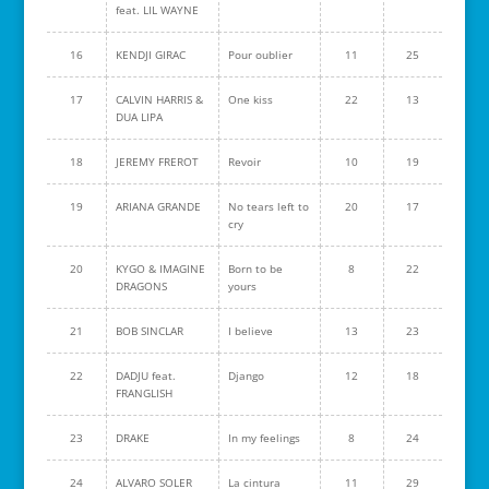
feat. LIL WAYNE
16
KENDJI GIRAC
Pour oublier
11
25
17
CALVIN HARRIS &
One kiss
22
13
DUA LIPA
18
JEREMY FREROT
Revoir
10
19
19
ARIANA GRANDE
No tears left to
20
17
cry
20
KYGO & IMAGINE
Born to be
8
22
DRAGONS
yours
21
BOB SINCLAR
I believe
13
23
22
DADJU feat.
Django
12
18
FRANGLISH
23
DRAKE
In my feelings
8
24
24
ALVARO SOLER
La cintura
11
29