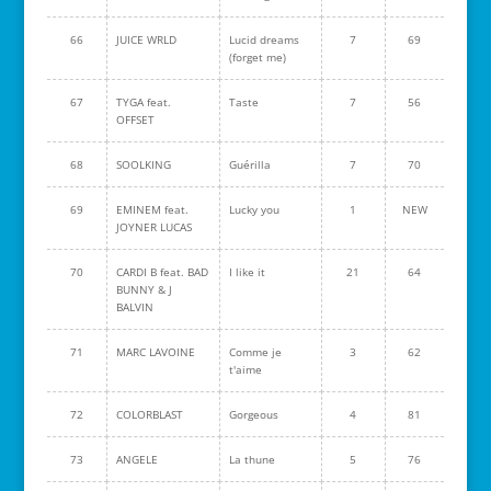
66
JUICE WRLD
Lucid dreams
7
69
(forget me)
67
TYGA feat.
Taste
7
56
OFFSET
68
SOOLKING
Guérilla
7
70
69
EMINEM feat.
Lucky you
1
NEW
JOYNER LUCAS
70
CARDI B feat. BAD
I like it
21
64
BUNNY & J
BALVIN
71
MARC LAVOINE
Comme je
3
62
t'aime
72
COLORBLAST
Gorgeous
4
81
73
ANGELE
La thune
5
76