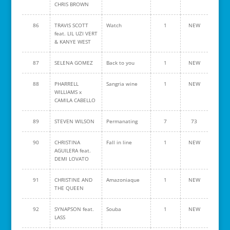
CHRIS BROWN
86
TRAVIS SCOTT
Watch
1
NEW
feat. LIL UZI VERT
& KANYE WEST
87
SELENA GOMEZ
Back to you
1
NEW
88
PHARRELL
Sangria wine
1
NEW
WILLIAMS x
CAMILA CABELLO
89
STEVEN WILSON
Permanating
7
73
90
CHRISTINA
Fall in line
1
NEW
AGUILERA feat.
DEMI LOVATO
91
CHRISTINE AND
Amazoniaque
1
NEW
THE QUEEN
92
SYNAPSON feat.
Souba
1
NEW
LASS