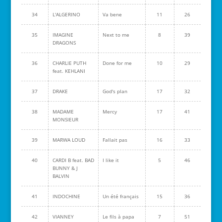
34
L'ALGERINO
Va bene
11
26
35
IMAGINE
Next to me
8
39
DRAGONS
36
CHARLIE PUTH
Done for me
10
29
feat. KEHLANI
37
DRAKE
God's plan
17
32
38
MADAME
Mercy
17
41
MONSIEUR
39
MARWA LOUD
Fallait pas
16
33
40
CARDI B feat. BAD
I like it
5
46
BUNNY & J
BALVIN
41
INDOCHINE
Un été français
15
36
42
VIANNEY
Le fils à papa
7
51