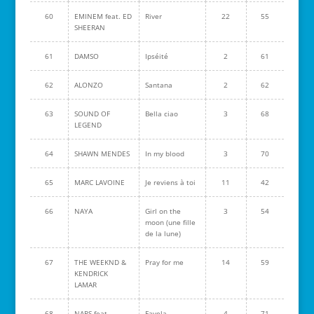
60
EMINEM feat. ED
River
22
55
SHEERAN
61
DAMSO
Ipséité
2
61
62
ALONZO
Santana
2
62
63
SOUND OF
Bella ciao
3
68
LEGEND
64
SHAWN MENDES
In my blood
3
70
65
MARC LAVOINE
Je reviens à toi
11
42
66
NAYA
Girl on the
3
54
moon (une fille
de la lune)
67
THE WEEKND &
Pray for me
14
59
KENDRICK
LAMAR
68
NAPS feat.
Favela
4
71