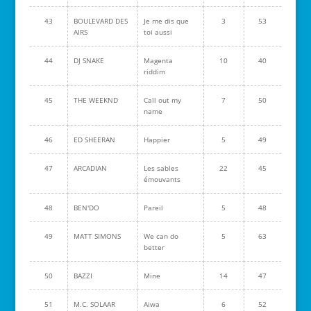
43
BOULEVARD DES
Je me dis que
3
53
AIRS
toi aussi
44
DJ SNAKE
Magenta
10
40
riddim
45
THE WEEKND
Call out my
7
50
name
46
ED SHEERAN
Happier
5
49
47
ARCADIAN
Les sables
22
45
émouvants
48
BEN'DO
Pareil
5
48
49
MATT SIMONS
We can do
5
63
better
50
BAZZI
Mine
14
47
51
M.C. SOLAAR
Aiwa
6
52