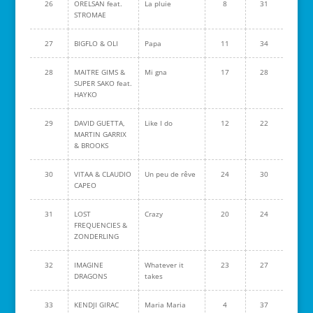
26
ORELSAN feat.
La pluie
8
31
STROMAE
27
BIGFLO & OLI
Papa
11
34
28
MAITRE GIMS &
Mi gna
17
28
SUPER SAKO feat.
HAYKO
29
DAVID GUETTA,
Like I do
12
22
MARTIN GARRIX
& BROOKS
30
VITAA & CLAUDIO
Un peu de rêve
24
30
CAPEO
31
LOST
Crazy
20
24
FREQUENCIES &
ZONDERLING
32
IMAGINE
Whatever it
23
27
DRAGONS
takes
33
KENDJI GIRAC
Maria Maria
4
37