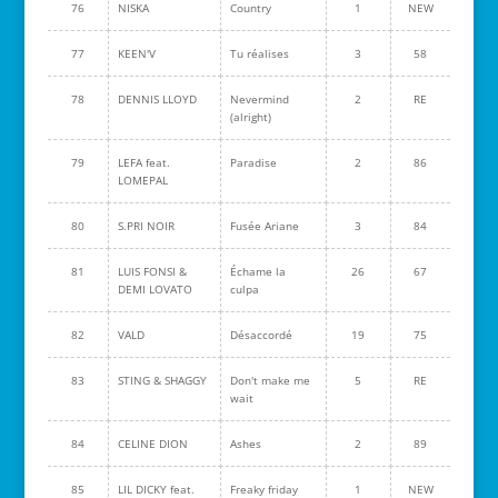
76
NISKA
Country
1
NEW
77
KEEN'V
Tu réalises
3
58
78
DENNIS LLOYD
Nevermind
2
RE
(alright)
79
LEFA feat.
Paradise
2
86
LOMEPAL
80
S.PRI NOIR
Fusée Ariane
3
84
81
LUIS FONSI &
Échame la
26
67
DEMI LOVATO
culpa
82
VALD
Désaccordé
19
75
83
STING & SHAGGY
Don't make me
5
RE
wait
84
CELINE DION
Ashes
2
89
85
LIL DICKY feat.
Freaky friday
1
NEW