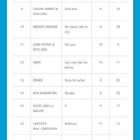
9
CALVIN HARRIS &
One kiss
6
10
DUA LIPA
10
ARIANA GRANDE
No tears left to
4
38
cry
11
LIAM PAYNE &
For you
19
9
RITA ORA
12
AMIR
Les rues de ma
14
11
peine
13
DRAKE
Nice for what
5
35
14
AYA NAKAMURA
Djadja
6
25
15
NICKY JAM x J.
X
9
17
BALVIN
16
LARTISTE
Mafiosa
11
12
feat. CAROLIINA