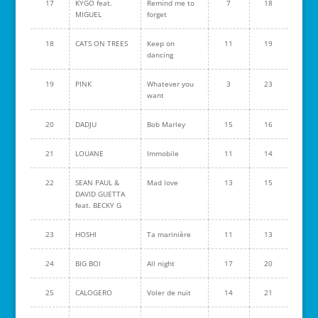
17
KYGO feat.
Remind me to
7
18
MIGUEL
forget
18
CATS ON TREES
Keep on
11
19
dancing
19
PINK
Whatever you
3
23
want
20
DADJU
Bob Marley
15
16
21
LOUANE
Immobile
11
14
22
SEAN PAUL &
Mad love
13
15
DAVID GUETTA
feat. BECKY G
23
HOSHI
Ta marinière
11
13
24
BIG BOI
All night
17
20
25
CALOGERO
Voler de nuit
14
21