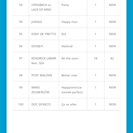
93
OFENBACH vs.
Party
1
NEW
LACK OF AFRO
94
JUNGLE
Happy man
1
NEW
95
EDDY DE PRETTO
Kid
1
NEW
96
DOSSEH
Habitué
1
NEW
97
KENDRICK LAMAR
All the stars
18
82
feat. SZA
98
POST MALONE
Better now
1
NEW
99
MANS
Happyland (ce
1
NEW
ZELMERLÖW
monde parfait)
100
DOC GYNECO
Ça va aller
1
NEW