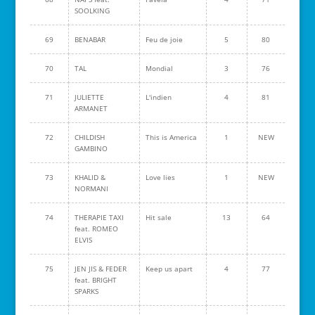
SOOLKING
69
BENABAR
Feu de joie
5
80
70
TAL
Mondial
3
76
71
JULIETTE
L'indien
4
81
ARMANET
72
CHILDISH
This is America
1
NEW
GAMBINO
73
KHALID &
Love lies
1
NEW
NORMANI
74
THERAPIE TAXI
Hit sale
13
64
feat. ROMEO
ELVIS
75
JEN JIS & FEDER
Keep us apart
4
77
feat. BRIGHT
SPARKS