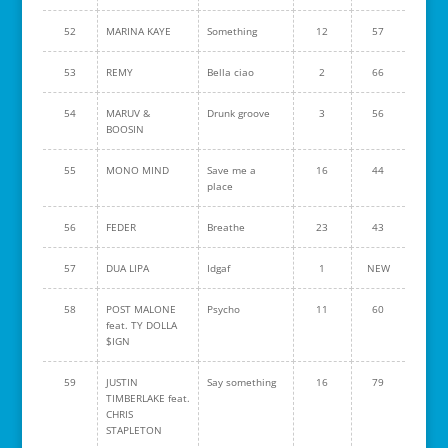
52
MARINA KAYE
Something
12
57
53
REMY
Bella ciao
2
66
54
MARUV &
Drunk groove
3
56
BOOSIN
55
MONO MIND
Save me a
16
44
place
56
FEDER
Breathe
23
43
57
DUA LIPA
Idgaf
1
NEW
58
POST MALONE
Psycho
11
60
feat. TY DOLLA
$IGN
59
JUSTIN
Say something
16
79
TIMBERLAKE feat.
CHRIS
STAPLETON