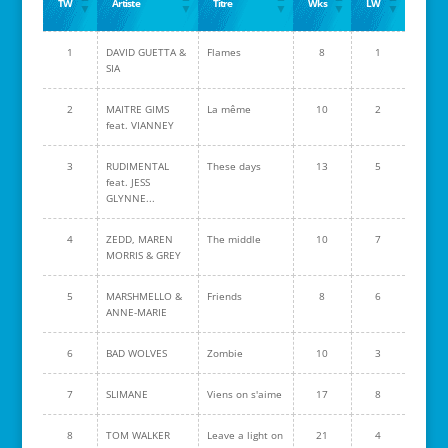
TW
Artiste
Titre
Wks
LW
1
DAVID GUETTA &
Flames
8
1
SIA
2
MAITRE GIMS
La même
10
2
feat. VIANNEY
3
RUDIMENTAL
These days
13
5
feat. JESS
GLYNNE...
4
ZEDD, MAREN
The middle
10
7
MORRIS & GREY
5
MARSHMELLO &
Friends
8
6
ANNE-MARIE
6
BAD WOLVES
Zombie
10
3
7
SLIMANE
Viens on s'aime
17
8
8
TOM WALKER
Leave a light on
21
4