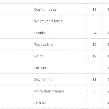
Dusk till dawn
18
Whatever it takes
5
Dumbo
24
Tout va bien
10
Reine
12
O
Forever
5
Devil in me
11
More than friends
6
Him & I
6