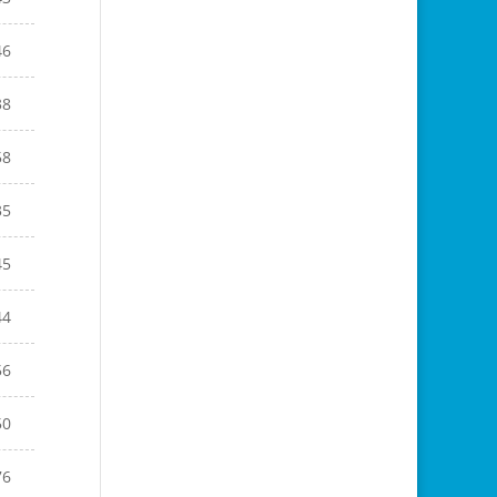
46
38
58
35
45
44
56
50
76