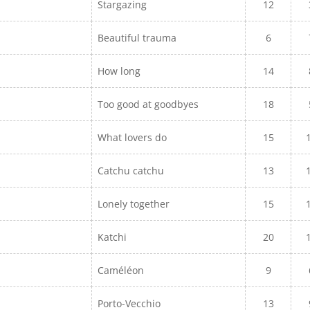
Stargazing
12
Beautiful trauma
6
How long
14
Too good at goodbyes
18
What lovers do
15
Catchu catchu
13
Lonely together
15
Katchi
20
Caméléon
9
Porto-Vecchio
13