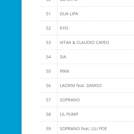
51
DUA LIPA
52
KYO
53
VITAA & CLAUDIO CAPEO
54
SIA
55
PINK
56
LACRIM feat. DAMSO
57
SOPRANO
58
LIL PUMP
59
SOPRANO feat. LILI POE