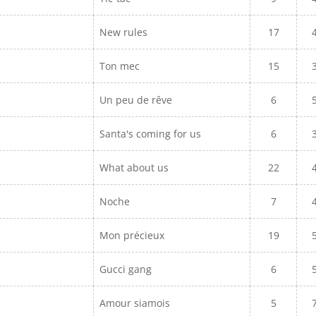
New rules
17
Ton mec
15
Un peu de rêve
6
Santa's coming for us
6
What about us
22
Noche
7
Mon précieux
19
Gucci gang
6
Amour siamois
5