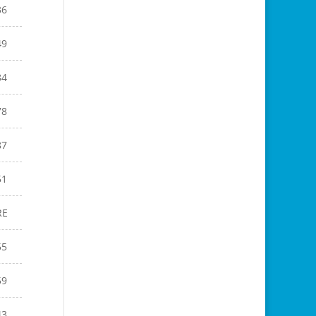
36
49
84
78
87
51
RE
55
59
43