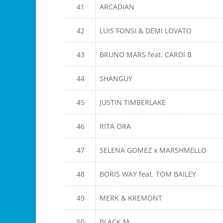
41
ARCADIAN
42
LUIS FONSI & DEMI LOVATO
43
BRUNO MARS feat. CARDI B
44
SHANGUY
45
JUSTIN TIMBERLAKE
46
RITA ORA
47
SELENA GOMEZ x MARSHMELLO
48
BORIS WAY feat. TOM BAILEY
49
MERK & KREMONT
50
BLACK M