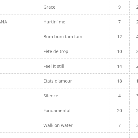
Grace
9
TANA
Hurtin' me
7
Bum bum tam tam
12
Fête de trop
10
Feel it still
14
Etats d'amour
18
Silence
4
Fondamental
20
Walk on water
7