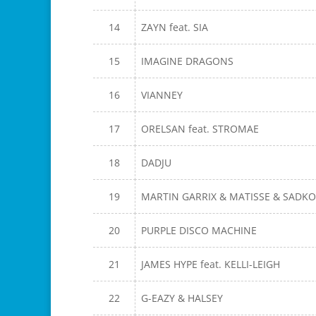
14
ZAYN feat. SIA
15
IMAGINE DRAGONS
16
VIANNEY
17
ORELSAN feat. STROMAE
18
DADJU
19
MARTIN GARRIX & MATISSE & SADK
20
PURPLE DISCO MACHINE
21
JAMES HYPE feat. KELLI-LEIGH
22
G-EAZY & HALSEY