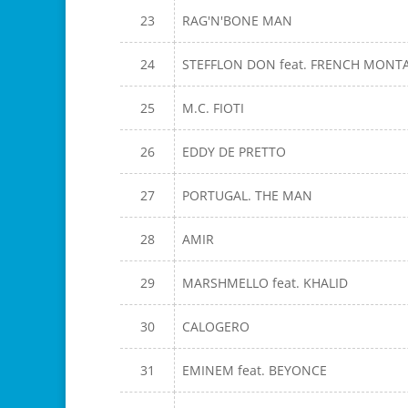
23
RAG'N'BONE MAN
24
STEFFLON DON feat. FRENCH MON
25
M.C. FIOTI
26
EDDY DE PRETTO
27
PORTUGAL. THE MAN
28
AMIR
29
MARSHMELLO feat. KHALID
30
CALOGERO
31
EMINEM feat. BEYONCE