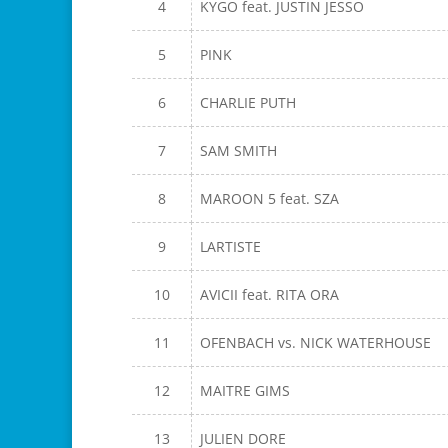
4
KYGO feat. JUSTIN JESSO
5
PINK
6
CHARLIE PUTH
7
SAM SMITH
8
MAROON 5 feat. SZA
9
LARTISTE
10
AVICII feat. RITA ORA
11
OFENBACH vs. NICK WATERHOUSE
12
MAITRE GIMS
13
JULIEN DORE