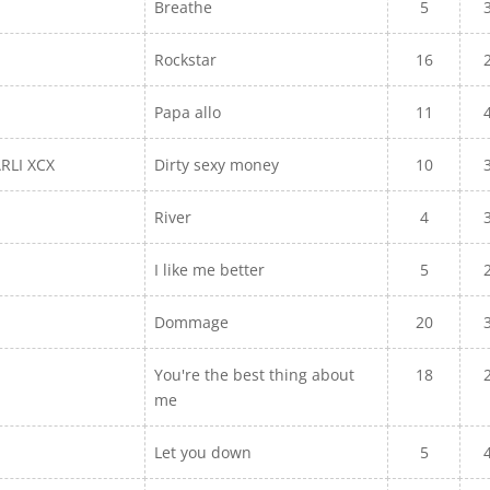
Breathe
5
Rockstar
16
Papa allo
11
ARLI XCX
Dirty sexy money
10
River
4
I like me better
5
Dommage
20
You're the best thing about
18
me
Let you down
5