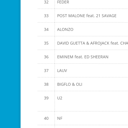
32
FEDER
33
POST MALONE feat. 21 SAVAGE
34
ALONZO
35
DAVID GUETTA & AFROJACK feat. CH
36
EMINEM feat. ED SHEERAN
37
LAUV
38
BIGFLO & OLI
39
U2
40
NF