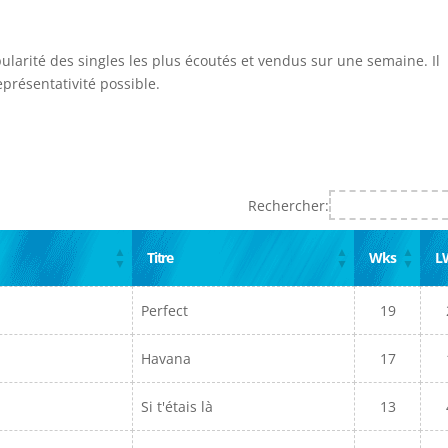
pularité des singles les plus écoutés et vendus sur une semaine. Il
présentativité possible.
Rechercher:
Titre
Wks
L
Perfect
19
Havana
17
Si t'étais là
13