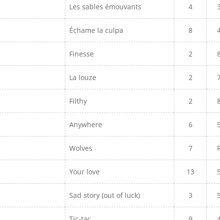
Les sables émouvants
4
Échame la culpa
8
Finesse
2
La louze
2
Filthy
2
Anywhere
6
Wolves
7
Your love
13
Sad story (out of luck)
3
Tic-tac
9