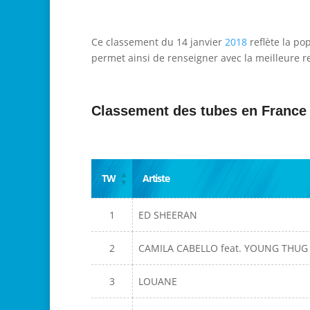
Ce classement du 14 janvier
2018
reflète la po
permet ainsi de renseigner avec la meilleure re
Classement des tubes en France
TW
Artiste
1
ED SHEERAN
2
CAMILA CABELLO feat. YOUNG THUG
3
LOUANE