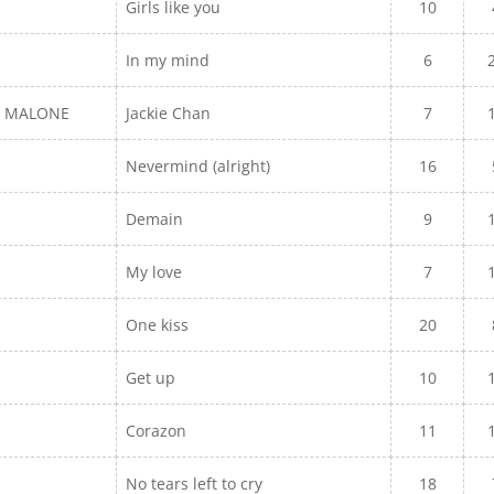
Girls like you
10
In my mind
6
ST MALONE
Jackie Chan
7
Nevermind (alright)
16
Demain
9
My love
7
One kiss
20
Get up
10
Corazon
11
No tears left to cry
18