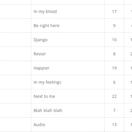
In my blood
17
Be right here
9
Django
10
Revoir
8
Happier
19
In my feelings
6
Next to me
22
Blah blah blah
7
Audio
13