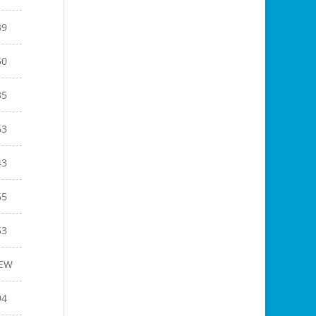
39
50
35
63
43
65
53
EW
94