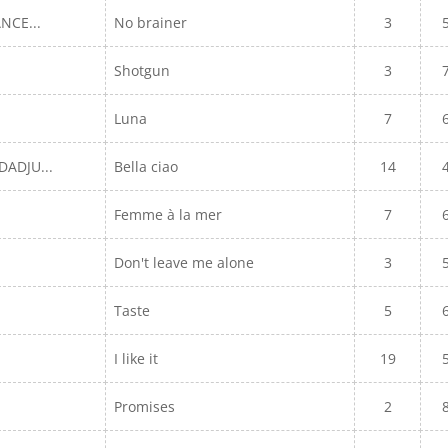
ANCE...
No brainer
3
Shotgun
3
Luna
7
DADJU...
Bella ciao
14
Femme à la mer
7
Don't leave me alone
3
Taste
5
N
I like it
19
Promises
2