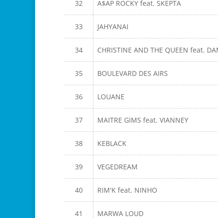
32
A$AP ROCKY feat. SKEPTA
33
JAHYANAI
34
CHRISTINE AND THE QUEEN feat. D
35
BOULEVARD DES AIRS
36
LOUANE
37
MAITRE GIMS feat. VIANNEY
38
KEBLACK
39
VEGEDREAM
40
RIM'K feat. NINHO
41
MARWA LOUD