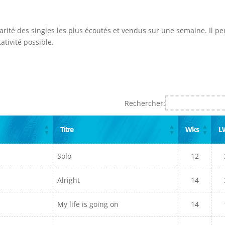
larité des singles les plus écoutés et vendus sur une semaine. Il p
ativité possible.
Rechercher:
Titre
Wks
L
Solo
12
Alright
14
My life is going on
14