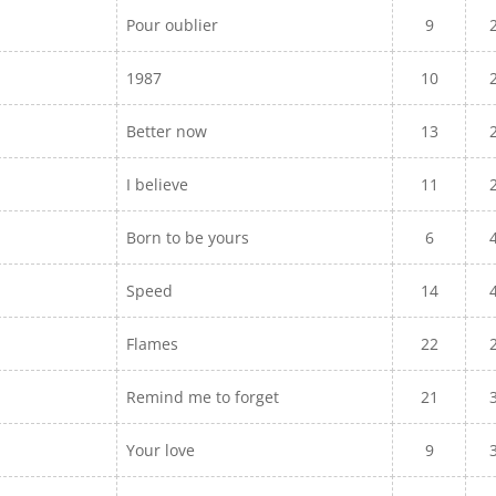
Pour oublier
9
1987
10
Better now
13
I believe
11
Born to be yours
6
Speed
14
Flames
22
Remind me to forget
21
Your love
9