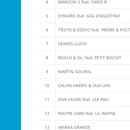
4
MAROON 5 feat. CARDI B
5
DYNORO feat. GIGI D'AGOSTINO
6
TIËSTO & DZEKO feat. PREME & PO
7
DENNIS LLOYD
8
BIGFLO & OLI feat. PETIT BISCUIT
9
MARTIN SOLVEIG
10
CALVIN HARRIS & DUA LIPA
11
DIVA FAUNE feat. LEA PACI
12
MAITRE GIMS feat. LIL WAYNE
13
ARIANA GRANDE