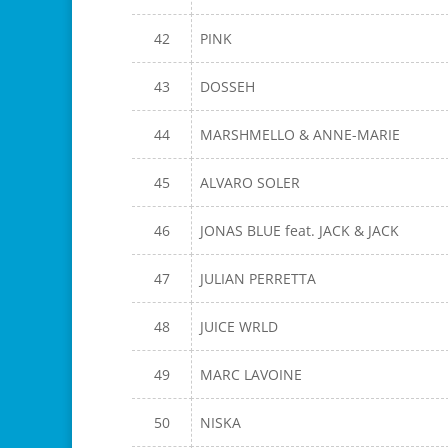
42
PINK
43
DOSSEH
44
MARSHMELLO & ANNE-MARIE
45
ALVARO SOLER
46
JONAS BLUE feat. JACK & JACK
47
JULIAN PERRETTA
48
JUICE WRLD
49
MARC LAVOINE
50
NISKA