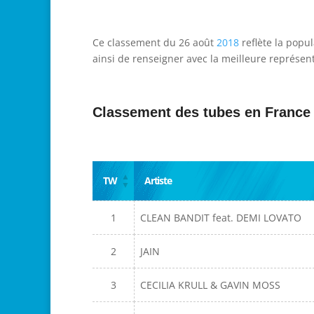
Ce classement du 26 août
2018
reflète la popu
ainsi de renseigner avec la meilleure représent
Classement des tubes en France
TW
Artiste
1
CLEAN BANDIT feat. DEMI LOVATO
2
JAIN
3
CECILIA KRULL & GAVIN MOSS