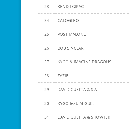
23
KENDJI GIRAC
24
CALOGERO
25
POST MALONE
26
BOB SINCLAR
27
KYGO & IMAGINE DRAGONS
28
ZAZIE
29
DAVID GUETTA & SIA
30
KYGO feat. MIGUEL
31
DAVID GUETTA & SHOWTEK