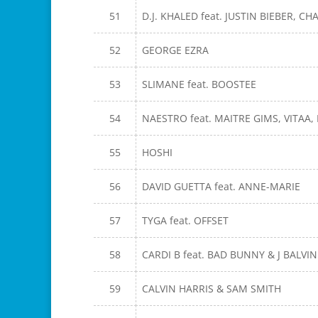
51
D.J. KHALED feat. JUSTIN BIEBER, CH
52
GEORGE EZRA
53
SLIMANE feat. BOOSTEE
54
NAESTRO feat. MAITRE GIMS, VITAA, 
55
HOSHI
56
DAVID GUETTA feat. ANNE-MARIE
57
TYGA feat. OFFSET
58
CARDI B feat. BAD BUNNY & J BALVI
59
CALVIN HARRIS & SAM SMITH