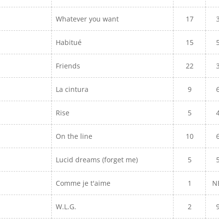
Whatever you want
17
Habitué
15
Friends
22
La cintura
9
Rise
5
On the line
10
Lucid dreams (forget me)
5
Comme je t'aime
1
N
W.L.G.
2