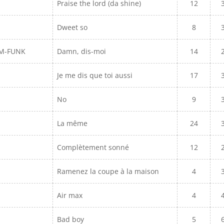
Praise the lord (da shine)
12
Dweet so
8
AM-FUNK
Damn, dis-moi
14
Je me dis que toi aussi
17
No
9
La même
24
Complètement sonné
12
Ramenez la coupe à la maison
4
Air max
4
Bad boy
5