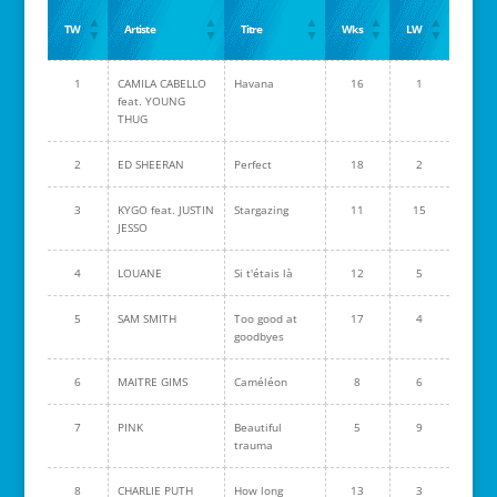
TW
Artiste
Titre
Wks
LW
1
CAMILA CABELLO
Havana
16
1
feat. YOUNG
THUG
2
ED SHEERAN
Perfect
18
2
3
KYGO feat. JUSTIN
Stargazing
11
15
JESSO
4
LOUANE
Si t'étais là
12
5
5
SAM SMITH
Too good at
17
4
goodbyes
6
MAITRE GIMS
Caméléon
8
6
7
PINK
Beautiful
5
9
trauma
8
CHARLIE PUTH
How long
13
3