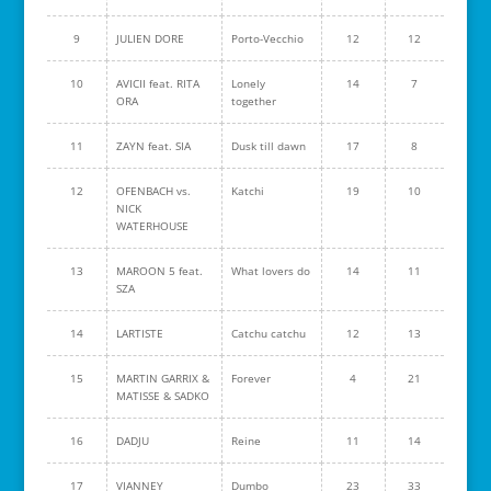
9
JULIEN DORE
Porto-Vecchio
12
12
10
AVICII feat. RITA
Lonely
14
7
ORA
together
11
ZAYN feat. SIA
Dusk till dawn
17
8
12
OFENBACH vs.
Katchi
19
10
NICK
WATERHOUSE
13
MAROON 5 feat.
What lovers do
14
11
SZA
14
LARTISTE
Catchu catchu
12
13
15
MARTIN GARRIX &
Forever
4
21
MATISSE & SADKO
16
DADJU
Reine
11
14
17
VIANNEY
Dumbo
23
33