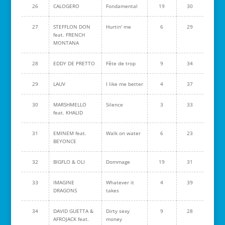
26
CALOGERO
Fondamental
19
30
27
STEFFLON DON
Hurtin' me
6
29
feat. FRENCH
MONTANA
28
EDDY DE PRETTO
Fête de trop
9
34
29
LAUV
I like me better
4
37
30
MARSHMELLO
Silence
3
33
feat. KHALID
31
EMINEM feat.
Walk on water
6
23
BEYONCE
32
BIGFLO & OLI
Dommage
19
31
33
IMAGINE
Whatever it
4
39
DRAGONS
takes
34
DAVID GUETTA &
Dirty sexy
9
28
AFROJACK feat.
money