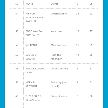
53
KAARIS
Diarabi
5
58
54
FRENCH
Unforgettable
28
52
MONTANA feat.
SWAE LEE
55
BORIS WAY feat.
Your love
12
77
TOM BAILEY
56
SOPRANO
Mon précieux
18
55
57
SOUND OF
Push the
11
35
LEGEND
feeling on
58
VITAA & CLAUDIO
Un peu de rêve
5
67
CAPEO
59
MERK &
Sad story (out
2
91
KREMONT
of luck)
60
OLIVIA RUIZ &
Frère et soeur
8
56
RENAN LUCE