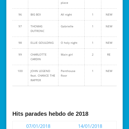
place
96
BIG BOI
All night
1
NEW
97
THOMAS
Gabrielle
1
NEW
DUTRONC
98
ELLIE GOULDING
O holy night
1
NEW
99
CHARLOTTE
Main girl
2
RE
CARDIN
100
JOHN LEGEND
Penthouse
1
NEW
feat. CHANCE THE
floor
RAPPER
Hits parades hebdo de 2018
07/01/2018
14/01/2018