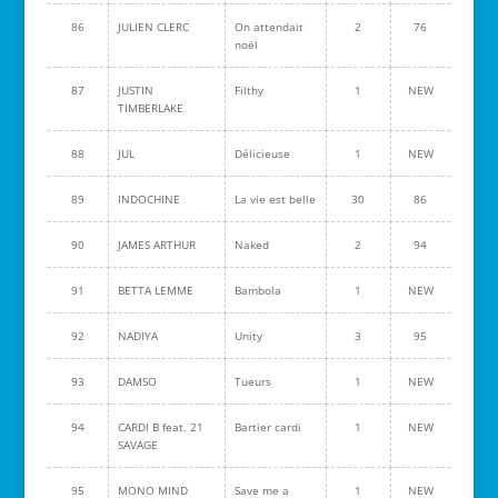
86
JULIEN CLERC
On attendait
2
76
noël
87
JUSTIN
Filthy
1
NEW
TIMBERLAKE
88
JUL
Délicieuse
1
NEW
89
INDOCHINE
La vie est belle
30
86
90
JAMES ARTHUR
Naked
2
94
91
BETTA LEMME
Bambola
1
NEW
92
NADIYA
Unity
3
95
93
DAMSO
Tueurs
1
NEW
94
CARDI B feat. 21
Bartier cardi
1
NEW
SAVAGE
95
MONO MIND
Save me a
1
NEW