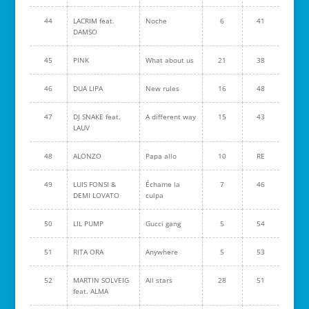
44
LACRIM feat.
Noche
6
41
DAMSO
45
PINK
What about us
21
38
46
DUA LIPA
New rules
16
48
47
DJ SNAKE feat.
A different way
15
43
LAUV
48
ALONZO
Papa allo
10
RE
49
LUIS FONSI &
Échame la
7
46
DEMI LOVATO
culpa
50
LIL PUMP
Gucci gang
5
54
51
RITA ORA
Anywhere
5
53
52
MARTIN SOLVEIG
All stars
28
51
feat. ALMA