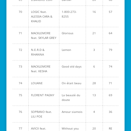
70
LOGIC feat.
1-800-273-
16
57
ALESSIA CARA &
8255
KHALID
71
MACKLEMORE
Glorious
21
64
feat. SKYLAR GREY
72
N.E.R.D &
Lemon
3
79
RIHANNA
73
MACKLEMORE
Good old days
6
74
feat. KESHA
74
LOUANE
On était beau
28
71
75
FLORENT PAGNY
La beauté du
13
69
doute
76
SOPRANO feat.
Amour siamois
4
36
LILI POE
77
AVICII feat.
Without you
20
RE