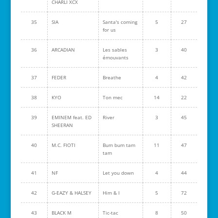
CHARLI XCX
35
SIA
Santa's coming
5
27
for us
36
ARCADIAN
Les sables
3
40
émouvants
37
FEDER
Breathe
4
42
38
KYO
Ton mec
14
22
39
EMINEM feat. ED
River
3
45
SHEERAN
40
M.C. FIOTI
Bum bum tam
11
47
tam
41
NF
Let you down
4
44
42
G-EAZY & HALSEY
Him & I
5
72
43
BLACK M
Tic-tac
8
50