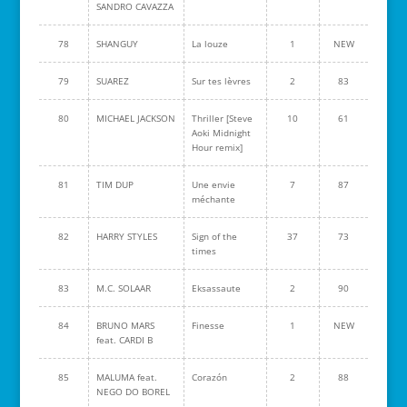
SANDRO CAVAZZA
78
SHANGUY
La louze
1
NEW
79
SUAREZ
Sur tes lèvres
2
83
80
MICHAEL JACKSON
Thriller [Steve
10
61
Aoki Midnight
Hour remix]
81
TIM DUP
Une envie
7
87
méchante
82
HARRY STYLES
Sign of the
37
73
times
83
M.C. SOLAAR
Eksassaute
2
90
84
BRUNO MARS
Finesse
1
NEW
feat. CARDI B
85
MALUMA feat.
Corazón
2
88
NEGO DO BOREL