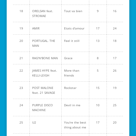
18
ORELSAN feat.
Tout va bien
9
16
STROMAE
19
AMIR
Etats d'amour
17
24
20
PORTUGAL. THE
Feel it still
13
18
MAN
21
RAG'N'BONE MAN
Grace
8
17
22
JAMES HYPE feat.
More than
5
26
KELLI-LEIGH
friends
23
POST MALONE
Rockstar
15
19
feat. 21 SAVAGE
24
PURPLE DISCO
Devil in me
10
25
MACHINE
25
U2
You're the best
17
20
thing about me