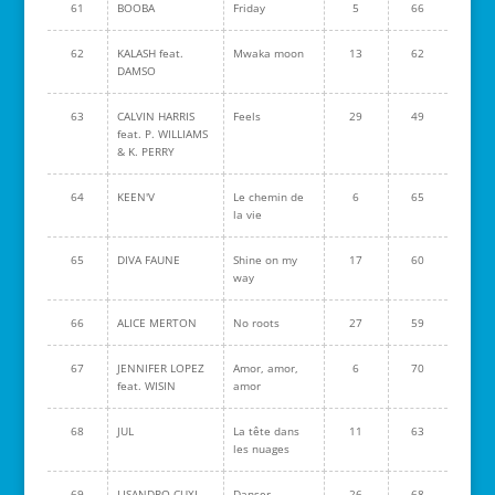
61
BOOBA
Friday
5
66
62
KALASH feat.
Mwaka moon
13
62
DAMSO
63
CALVIN HARRIS
Feels
29
49
feat. P. WILLIAMS
& K. PERRY
64
KEEN'V
Le chemin de
6
65
la vie
65
DIVA FAUNE
Shine on my
17
60
way
66
ALICE MERTON
No roots
27
59
67
JENNIFER LOPEZ
Amor, amor,
6
70
feat. WISIN
amor
68
JUL
La tête dans
11
63
les nuages
69
LISANDRO CUXI
Danser
26
68