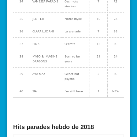
34
VANESSA PARADIS
Ces mots
7
RE
simples
35
JENIFER
Notre idylle
15
28
36
CLARA LUCIANI
La grenade
7
36
37
PINK
Secrets
12
RE
38
KYGO & IMAGINE
Born to be
21
24
DRAGONS
yours
39
AVA MAX
Sweet but
2
RE
psycho
40
SIA
I'm still here
1
NEW
Hits parades hebdo de 2018