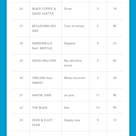
26
BLACK COFFEE &
Drive
9
18
DAVID GUETTA
27
BOULEVARD DES
Tout le temps
5
RE
AIRS
28
MARSHMELLO
Happier
9
23
feat. BASTILLE
29
DAVID HALLYDAY
Ma dernière
3
RE
lettre
30
ORELSAN feat.
Rêves bizarres
3
39
DAMSO
31
MAITRE GIMS
Le pire
11
RE
32
THE BLAZE
She
10
RE
33
ZEDD & ELLEY
Happy now
9
13
DUHE