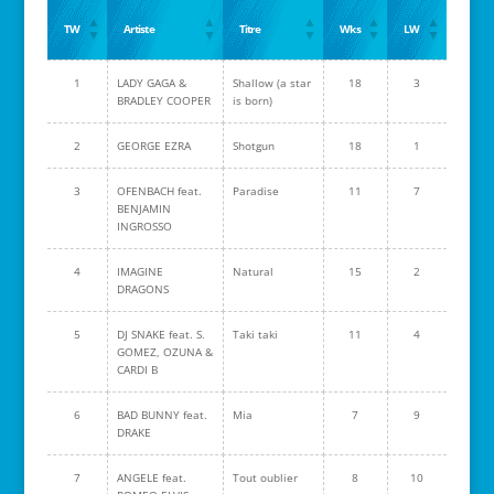
TW
Artiste
Titre
Wks
LW
1
LADY GAGA &
Shallow (a star
18
3
BRADLEY COOPER
is born)
2
GEORGE EZRA
Shotgun
18
1
3
OFENBACH feat.
Paradise
11
7
BENJAMIN
INGROSSO
4
IMAGINE
Natural
15
2
DRAGONS
5
DJ SNAKE feat. S.
Taki taki
11
4
GOMEZ, OZUNA &
CARDI B
6
BAD BUNNY feat.
Mia
7
9
DRAKE
7
ANGELE feat.
Tout oublier
8
10