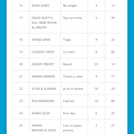
16
DEAN LEWIS
Be alright
9
12
17
DAVID GUETTA
Say my name
2
40
feat. BEBE REXHA
& J BALVIN
18
KENDJI GIRAC
Tiago
9
26
19
CLAUDIO CAPEO
Ta main
8
RE
20
JEREMY FREROT
Revoir
23
14
21
ARIANA GRANDE
Thank u, next
4
17
22
VITAA & SLIMANE
Je te le donne
16
20
23
AYA NAKAMURA
Copines
14
RE
24
KEANU SILVA
Fine day
6
25
25
SHAWN
Lost in Japan
2
27
MENDES & ZEDD
[remix]