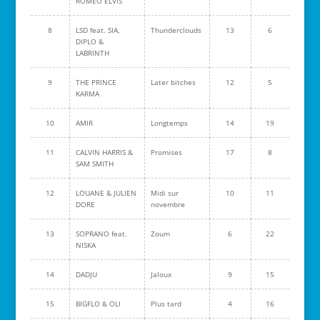
ROMEO ELVIS
8
LSD feat. SIA,
Thunderclouds
13
6
DIPLO &
LABRINTH
9
THE PRINCE
Later bitches
12
5
KARMA
10
AMIR
Longtemps
14
19
11
CALVIN HARRIS &
Promises
17
8
SAM SMITH
12
LOUANE & JULIEN
Midi sur
10
11
DORE
novembre
13
SOPRANO feat.
Zoum
6
22
NISKA
14
DADJU
Jaloux
9
15
15
BIGFLO & OLI
Plus tard
4
16