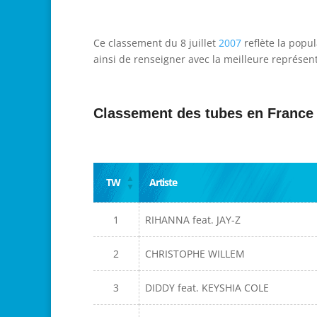
Ce classement du 8 juillet
2007
reflète la popu
ainsi de renseigner avec la meilleure représent
Classement des tubes en France
TW
Artiste
1
RIHANNA feat. JAY-Z
2
CHRISTOPHE WILLEM
3
DIDDY feat. KEYSHIA COLE