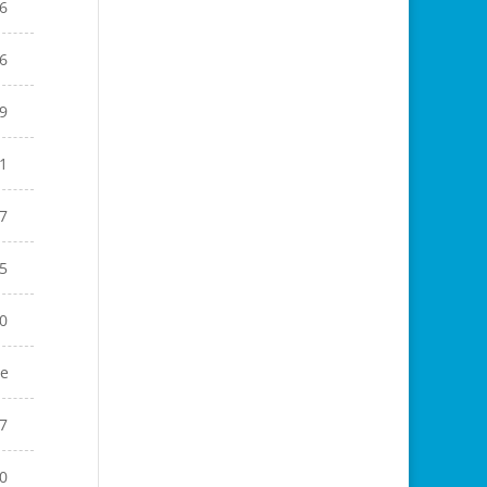
6
6
9
1
7
5
0
e
7
0