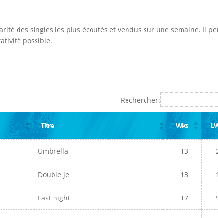
larité des singles les plus écoutés et vendus sur une semaine. Il p
ativité possible.
Rechercher:
Titre
Wks
L
Umbrella
13
Double je
13
Last night
17