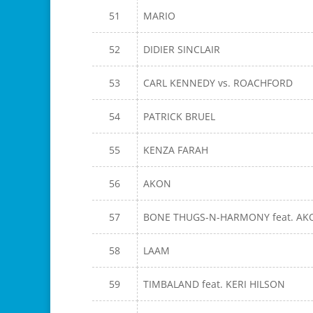
51
MARIO
52
DIDIER SINCLAIR
53
CARL KENNEDY vs. ROACHFORD
54
PATRICK BRUEL
55
KENZA FARAH
56
AKON
57
BONE THUGS-N-HARMONY feat. AK
58
LAAM
59
TIMBALAND feat. KERI HILSON