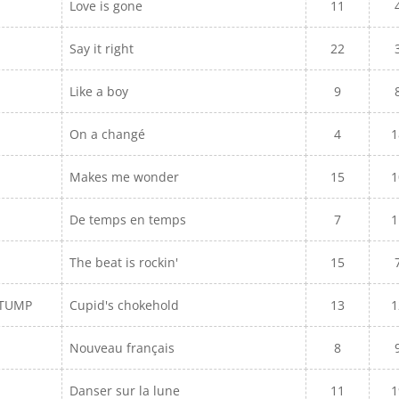
Love is gone
11
Say it right
22
Like a boy
9
On a changé
4
1
Makes me wonder
15
1
De temps en temps
7
1
The beat is rockin'
15
STUMP
Cupid's chokehold
13
1
Nouveau français
8
Danser sur la lune
11
1