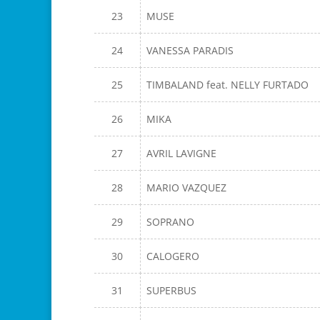
23
MUSE
24
VANESSA PARADIS
25
TIMBALAND feat. NELLY FURTADO
26
MIKA
27
AVRIL LAVIGNE
28
MARIO VAZQUEZ
29
SOPRANO
30
CALOGERO
31
SUPERBUS