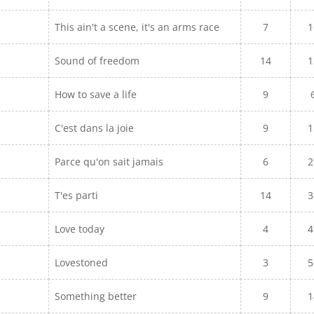
This ain't a scene, it's an arms race
7
1
Sound of freedom
14
1
How to save a life
9
C'est dans la joie
9
1
Parce qu'on sait jamais
6
2
T'es parti
14
3
Love today
4
4
Lovestoned
3
5
Something better
9
1