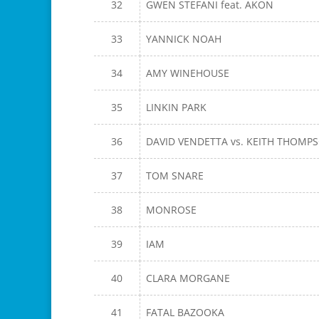
32
GWEN STEFANI feat. AKON
33
YANNICK NOAH
34
AMY WINEHOUSE
35
LINKIN PARK
36
DAVID VENDETTA vs. KEITH THOMP
37
TOM SNARE
38
MONROSE
39
IAM
40
CLARA MORGANE
41
FATAL BAZOOKA