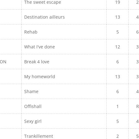
The sweet escape
19
2
Destination ailleurs
13
4
Rehab
5
6
What I've done
12
3
SON
Break 4 love
6
3
My homeworld
13
3
Shame
6
4
Offishall
1
R
Sexy girl
5
4
Trankillement
2
5