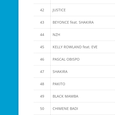
42
JUSTICE
43
BEYONCE feat. SHAKIRA
44
NZH
45
KELLY ROWLAND feat. EVE
46
PASCAL OBISPO
47
SHAKIRA
48
PAKITO
49
BLACK MAMBA
50
CHIMENE BADI