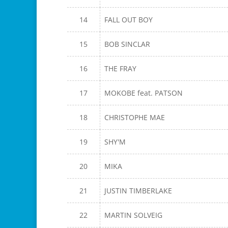
14
FALL OUT BOY
15
BOB SINCLAR
16
THE FRAY
17
MOKOBE feat. PATSON
18
CHRISTOPHE MAE
19
SHY'M
20
MIKA
21
JUSTIN TIMBERLAKE
22
MARTIN SOLVEIG