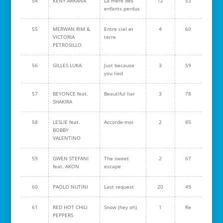
54
KENY ARKANA
La mère des
12
53
enfants perdus
55
MERWAN RIM &
Entre ciel et
4
60
VICTORIA
terre
PETROSILLO
56
GILLES LUKA
Just because
3
59
you lied
57
BEYONCE feat.
Beautiful liar
3
78
SHAKIRA
58
LESLIE feat.
Accorde-moi
2
85
BOBBY
VALENTINO
59
GWEN STEFANI
The sweet
2
67
feat. AKON
escape
60
PAOLO NUTINI
Last request
20
49
61
RED HOT CHILI
Snow (hey oh)
1
Re
PEPPERS