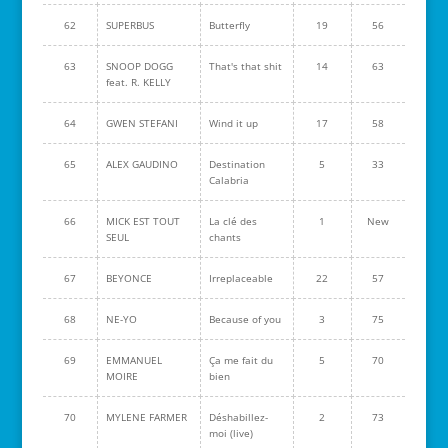
62
SUPERBUS
Butterfly
19
56
63
SNOOP DOGG
That's that shit
14
63
feat. R. KELLY
64
GWEN STEFANI
Wind it up
17
58
65
ALEX GAUDINO
Destination
5
33
Calabria
66
MICK EST TOUT
La clé des
1
New
SEUL
chants
67
BEYONCE
Irreplaceable
22
57
68
NE-YO
Because of you
3
75
69
EMMANUEL
Ça me fait du
5
70
MOIRE
bien
70
MYLENE FARMER
Déshabillez-
2
73
moi (live)