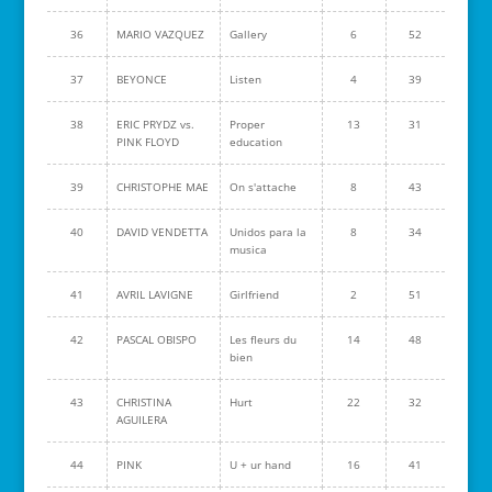
36
MARIO VAZQUEZ
Gallery
6
52
37
BEYONCE
Listen
4
39
38
ERIC PRYDZ vs.
Proper
13
31
PINK FLOYD
education
39
CHRISTOPHE MAE
On s'attache
8
43
40
DAVID VENDETTA
Unidos para la
8
34
musica
41
AVRIL LAVIGNE
Girlfriend
2
51
42
PASCAL OBISPO
Les fleurs du
14
48
bien
43
CHRISTINA
Hurt
22
32
AGUILERA
44
PINK
U + ur hand
16
41