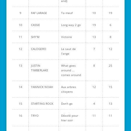
end)
9
FAF LARAGE
Ta meuf
10
19
10
CASSIE
Long way 2 go
19
6
11
SHY'M
Victoire
13
8
12
CALOGERO
Le saut de
7
12
l'ange
13
JUSTIN
What goes
8
25
TIMBERLAKE
around ...
comes around
14
YANNICK NOAH
Aux arbres
12
15
citoyens
15
STARTING ROCK
Don't go
4
13
16
TRYO
Désolé pour
11
11
hier soir