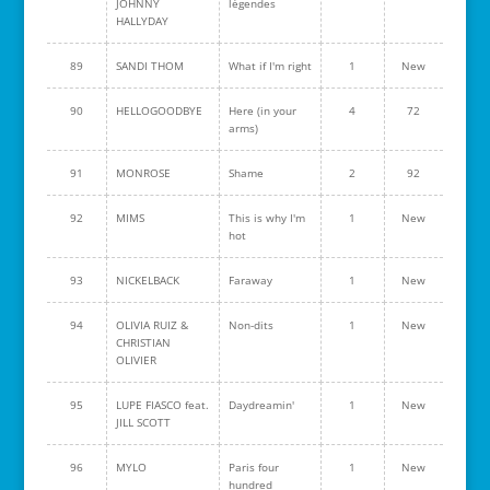
JOHNNY
légendes
HALLYDAY
89
SANDI THOM
What if I'm right
1
New
90
HELLOGOODBYE
Here (in your
4
72
arms)
91
MONROSE
Shame
2
92
92
MIMS
This is why I'm
1
New
hot
93
NICKELBACK
Faraway
1
New
94
OLIVIA RUIZ &
Non-dits
1
New
CHRISTIAN
OLIVIER
95
LUPE FIASCO feat.
Daydreamin'
1
New
JILL SCOTT
96
MYLO
Paris four
1
New
hundred