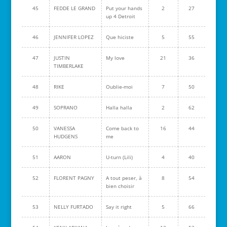
45
FEDDE LE GRAND
Put your hands
2
27
up 4 Detroit
46
JENNIFER LOPEZ
Que hiciste
5
55
47
JUSTIN
My love
21
36
TIMBERLAKE
48
RIKE
Oublie-moi
7
50
49
SOPRANO
Halla halla
2
62
50
VANESSA
Come back to
16
44
HUDGENS
me
51
AARON
U-turn (Lili)
4
40
52
FLORENT PAGNY
A tout peser, à
8
54
bien choisir
53
NELLY FURTADO
Say it right
5
66