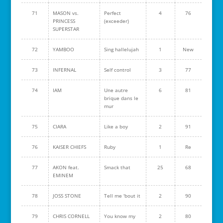
71
MASON vs.
Perfect
4
76
PRINCESS
(exceeder)
SUPERSTAR
72
YAMBOO
Sing hallelujah
1
New
73
INFERNAL
Self control
3
77
74
IAM
Une autre
6
81
brique dans le
mur
75
CIARA
Like a boy
2
91
76
KAISER CHIEFS
Ruby
1
Re
77
AKON feat.
Smack that
25
68
EMINEM
78
JOSS STONE
Tell me 'bout it
2
90
79
CHRIS CORNELL
You know my
2
80