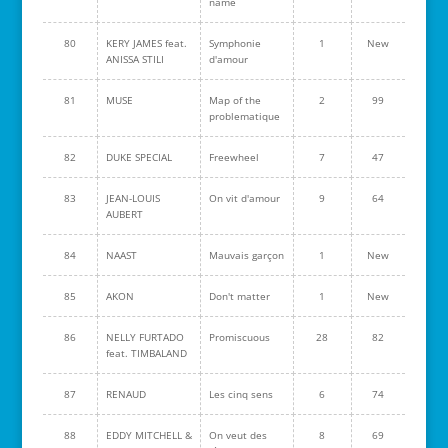
name
80
KERY JAMES feat.
Symphonie
1
New
ANISSA STILI
d'amour
81
MUSE
Map of the
2
99
problematique
82
DUKE SPECIAL
Freewheel
7
47
83
JEAN-LOUIS
On vit d'amour
9
64
AUBERT
84
NAAST
Mauvais garçon
1
New
85
AKON
Don't matter
1
New
86
NELLY FURTADO
Promiscuous
28
82
feat. TIMBALAND
87
RENAUD
Les cinq sens
6
74
88
EDDY MITCHELL &
On veut des
8
69