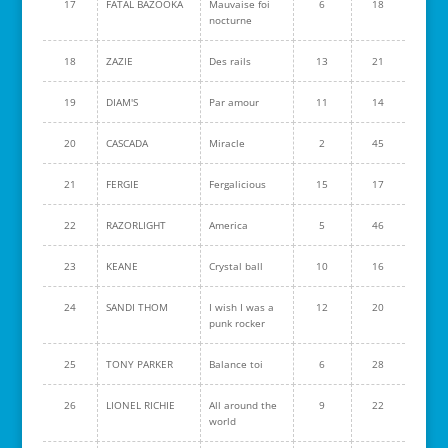
17
FATAL BAZOOKA
Mauvaise foi
6
18
nocturne
18
ZAZIE
Des rails
13
21
19
DIAM'S
Par amour
11
14
20
CASCADA
Miracle
2
45
21
FERGIE
Fergalicious
15
17
22
RAZORLIGHT
America
5
46
23
KEANE
Crystal ball
10
16
24
SANDI THOM
I wish I was a
12
20
punk rocker
25
TONY PARKER
Balance toi
6
28
26
LIONEL RICHIE
All around the
9
22
world