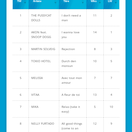
TW
Artiste
Titre
Wks
LW
1
THE PUSSYCAT
I don't need a
11
2
DOLLS
man
2
AKON feat.
I wanna love
14
1
SNOOP DOGG
you
3
MARTIN SOLVEIG
Rejection
8
3
4
TOKIO HOTEL
Durch den
10
5
monsun
5
MELISSA
Avec tout mon
7
7
amour
6
VITAA
A fleur de toi
13
4
7
MIKA
Relax (take it
5
10
easy)
8
NELLY FURTADO
All good things
12
9
(come to an