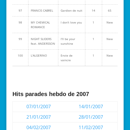
97
FRANCIS CABREL
Gardien de nuit
14
65
98
MY CHEMICAL
I don't love you
1
New
ROMANCE
99
NIGHT SLIDERS
I'll be your
1
New
feat. ANDERSSON
sunshine
100
L'ALGERINO
Envie de
1
New
vaincre
Hits parades hebdo de 2007
07/01/2007
14/01/2007
21/01/2007
28/01/2007
04/02/2007
11/02/2007