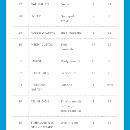
27
NATURALLY 7
Feel it
7
24
28
SNIPER
Quoi qu'il
7
29
arrive
29
ROBBIE WILLIAMS
She's Madonna
5
35
30
MEDHY CUSTOS
Elles
14
30
demandent
31
KAMINI
Marly-Gomont
15
23
32
ELODIE FREGE
La ceinture
12
26
33
ENUR feat.
Calabria
1
New
NATASJA
34
CELINE DION
S'il n'en restait
3
38
qu'une (je
serais celle-là)
35
TIMBALAND feat.
Give it to me
6
37
NELLY FURTADO