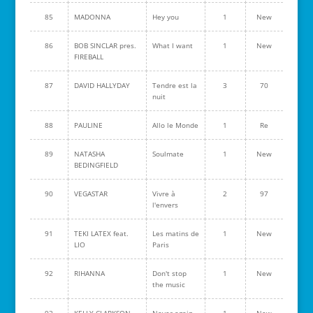
85
MADONNA
Hey you
1
New
86
BOB SINCLAR pres.
What I want
1
New
FIREBALL
87
DAVID HALLYDAY
Tendre est la
3
70
nuit
88
PAULINE
Allo le Monde
1
Re
89
NATASHA
Soulmate
1
New
BEDINGFIELD
90
VEGASTAR
Vivre à
2
97
l'envers
91
TEKI LATEX feat.
Les matins de
1
New
LIO
Paris
92
RIHANNA
Don't stop
1
New
the music