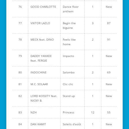
76
GOOD CHARLOTTE
Dance floor
1
New
anthem
77
VIKTOR LAZLO
Begin the
3
87
biguine
78
MECK feat. DINO
Feels like
2
91
home
79
DADDY YANKEE
Impacto
1
New
feat. FERGIE
80
INDOCHINE
Salombo
2
69
81
M.C. SOLAAR
Clic clic
1
New
82
LORD KOSSITY feat.
Stand up
1
New
NICKY B.
83
NZH
Princess
12
55
84
DAN KAMIT
Soleils d'août
1
New