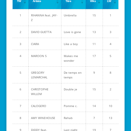
TW
Artiste
Titre
Wks
LW
1
RIHANNA feat. JAY-
Umbrella
15
1
Z
2
DAVID GUETTA
Love is gone
13
3
3
CIARA
Like a boy
11
4
4
MAROON 5
Makes me
17
5
wonder
5
GREGORY
De temps en
9
8
LEMARCHAL
temps
6
CHRISTOPHE
Double je
15
2
WILLEM
7
CALOGERO
Pomme c.
14
10
8
AMY WINEHOUSE
Rehab
7
13
9
DIDDY feat.
Last night
19
7