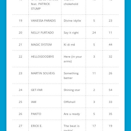
feat. PATRICK
chokehold
STUMP
19
VANESSA PARADIS
Divine idylle
5
23
20
NELLY FURTADO
Say it right
24
11
21
MAGIC SYSTEM
Ki di mé
5
44
22
HELLOGOODBYE
Here (in your
3
32
arms)
23
MARTIN SOLVEIG
Something
11
26
better
24
GET-FAR
Shining star
2
54
25
IAM
Offishall
3
33
26
PAKITO
Are u ready
5
35
27
ERICK E.
The beat is
17
19
rockin'