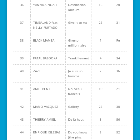
36
YANNICK NOAH
Destination
15
28
ailleurs
37
TIMBALAND feat.
Give it to me
25
31
NELLY FURTADO
38
BLACK MAMBA
Ghetto
1
Re
millionnaire
39
FATAL BAZOOKA
Trankillement
4
34
40
ZAZIE
Je suis un
7
36
homme
41
AMEL BENT
Nouveau
10
21
français
42
MARIO VAZQUEZ
Gallery
25
38
43
THIERRY AMIEL
De là haut
3
56
44
ENRIQUE IGLESIAS
Do you know
3
52
(the ping