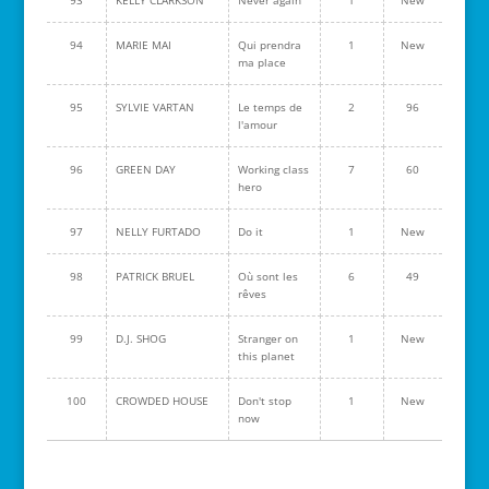
93
KELLY CLARKSON
Never again
1
New
94
MARIE MAI
Qui prendra
1
New
ma place
95
SYLVIE VARTAN
Le temps de
2
96
l'amour
96
GREEN DAY
Working class
7
60
hero
97
NELLY FURTADO
Do it
1
New
98
PATRICK BRUEL
Où sont les
6
49
rêves
99
D.J. SHOG
Stranger on
1
New
this planet
100
CROWDED HOUSE
Don't stop
1
New
now