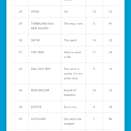
28
VITAA
Toi
12
53
29
TIMBALAND feat.
The way I are
3
41
KERI HILSON
30
SHY'M
T'es parti
16
22
31
THE FRAY
How to save
11
24
a life
32
FALL OUT BOY
This ain't a
9
15
scene, it's an
arms race
33
BOB SINCLAR
Sound of
16
25
freedom
34
JUSTICE
D.a.n.c.e.
4
29
35
LA FOUINE
Qui peut me
1
Re
stopper