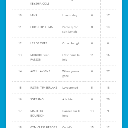
KEYSHIA COLE
10
MIKA
Love today
6
17
11
CHRISTOPHE MAE
Parce qu'on
8
14
sait jamais
12
LES DEESSES
On a changé
6
6
13
MOKOBE feat.
C'est dans la
11
16
PATSON
joie
14
AVRIL LAVIGNE
When you're
6
27
gone
15
JUSTIN TIMBERLAKE
Lovestoned
5
18
16
SOPRANO
A la bien
6
20
17
MARILOU
Danser sur la
13
9
BOURDON
lune
18
GYM CLASS HEROES
Cupid's
15
12