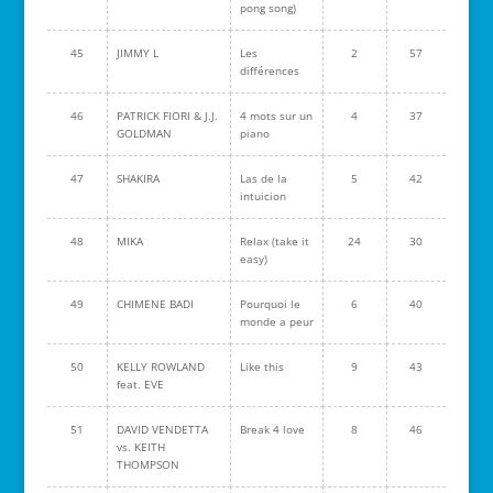
pong song)
45
JIMMY L
Les
2
57
différences
46
PATRICK FIORI & J.J.
4 mots sur un
4
37
GOLDMAN
piano
47
SHAKIRA
Las de la
5
42
intuicion
48
MIKA
Relax (take it
24
30
easy)
49
CHIMENE BADI
Pourquoi le
6
40
monde a peur
50
KELLY ROWLAND
Like this
9
43
feat. EVE
51
DAVID VENDETTA
Break 4 love
8
46
vs. KEITH
THOMPSON