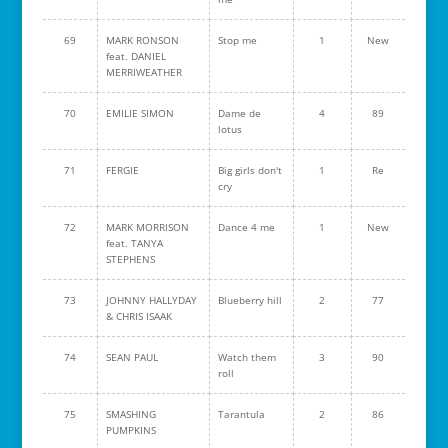
69
MARK RONSON
Stop me
1
New
feat. DANIEL
MERRIWEATHER
70
EMILIE SIMON
Dame de
4
89
lotus
71
FERGIE
Big girls don't
1
Re
cry
72
MARK MORRISON
Dance 4 me
1
New
feat. TANYA
STEPHENS
73
JOHNNY HALLYDAY
Blueberry hill
2
77
& CHRIS ISAAK
74
SEAN PAUL
Watch them
3
90
roll
75
SMASHING
Tarantula
2
86
PUMPKINS