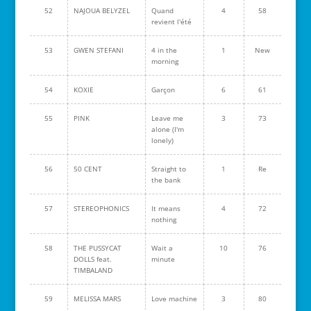
52
NAJOUA BELYZEL
Quand
4
58
revient l'été
53
GWEN STEFANI
4 in the
1
New
morning
54
KOXIE
Garçon
6
61
55
PINK
Leave me
3
73
alone (I'm
lonely)
56
50 CENT
Straight to
1
Re
the bank
57
STEREOPHONICS
It means
4
72
nothing
58
THE PUSSYCAT
Wait a
10
76
DOLLS feat.
minute
TIMBALAND
59
MELISSA MARS
Love machine
3
80