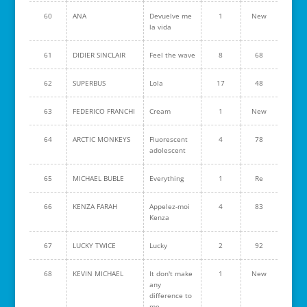
60
ANA
Devuelve me
1
New
la vida
61
DIDIER SINCLAIR
Feel the wave
8
68
62
SUPERBUS
Lola
17
48
63
FEDERICO FRANCHI
Cream
1
New
64
ARCTIC MONKEYS
Fluorescent
4
78
adolescent
65
MICHAEL BUBLE
Everything
1
Re
66
KENZA FARAH
Appelez-moi
4
83
Kenza
67
LUCKY TWICE
Lucky
2
92
68
KEVIN MICHAEL
It don't make
1
New
any
difference to
me