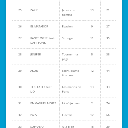
25
ZAZIE
Je suis un
19
21
homme
26
EL MATADOR
Evasion
9
27
27
KANYE WEST feat.
Stronger
11
35
DAFT PUNK
28
JENIFER
Tourner ma
5
38
page
29
AKON
Sorry, blame
12
44
it on me
30
TEKI LATEX feat.
Les matins de
13
33
LIO
Paris
31
EMMANUEL MOIRE
Là où je pars
2
74
32
PASSI
Electric
12
66
33
SOPRANO
A la bien
18
29