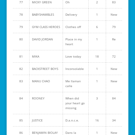
77
MICKY GREEN
Oh
2
83
78
BABYSHAMBLES
Delivery
1
New
79
GYM CLASS HEROES
Clothes off
6
79
80
DAVID JORDAN
Place in my
1
Re
heart
81
MIKA
Love today
18
72
82
BACKSTREET BOYS
Inconsolable
1
New
83
MANU CHAO
Me llaman
1
New
calle
84
ROONEY
When did
3
84
your heart go
missing
85
JUSTICE
D.a.n.c.e.
16
34
86
BENJAMIN BIOLAY
Dans la
1
New