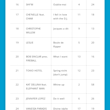
16
SHY'M
Oublie-moi
4
24
17
CHE'NELLE feat.
I fell in love
11
18
CHAM
with the D.J.
18
CHRISTOPHE
Jacques a dit
9
13
WILLEM
19
LESLIE
Boule de
5
20
flipper
20
BOB SINCLAR pres.
What I want
13
16
FIREBALL
21
TOKIO HOTEL
Spring nicht
12
23
(don't jump)
22
KAT DELUNA feat.
Whine up
2
58
ELEPHANT MAN
23
JENNIFER LOPEZ
Do it well
6
26
24
VANESSA PARADIS
Divine idylle
17
19