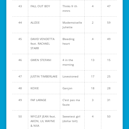
43
FALL OUT BOY
Thnks fr th
4
47
mmrs
44
ALIZEE
Mademoiselle
2
59
Juliette
45
DAVID VENDETTA
Bleeding
4
49
feat. RACHAEL
heart
STARR
46
GWEN STEFANI
4 in the
13
15
morning
47
JUSTIN TIMBERLAKE
Lovestoned
17
25
48
KOXIE
Garçon
18
28
49
FAF LARAGE
C'est pas ma
3
31
faute
50
WYCLEF JEAN feat.
Sweetest girl
4
50
AKON, LIL WAYNE
(dollar bill)
& NIIA