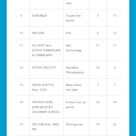
me)
9
SUPERBUS
Travel the
7
17
world
10
MELISSA
Elle
6
12
11
50 CENT feat.
Ayo
11
11
JUSTIN TIMBERLAKE
technology
& TIMBALAND
12
PETER CINCOTTI
Goodbye
12
3
Philadelphia
13
DAVID GUETTA
Baby when
7
7
feat. COZI
the light
14
PATRICK FIORI,
4 mots sur un
16
14
JEAN-JACQUES
piano
GOLDMAN & RICOL
15
GET-FAR feat. SAGI
Shining star
14
22
REI