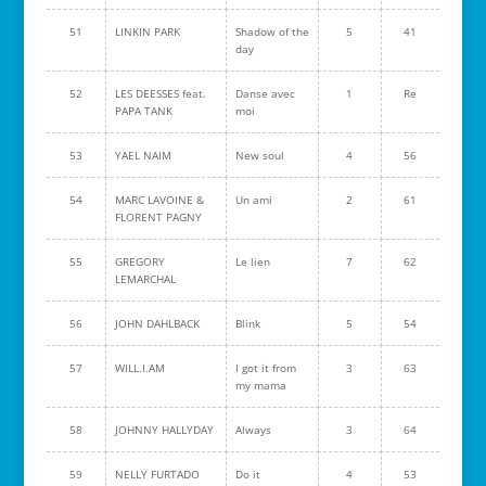
51
LINKIN PARK
Shadow of the
5
41
day
52
LES DEESSES feat.
Danse avec
1
Re
PAPA TANK
moi
53
YAEL NAIM
New soul
4
56
54
MARC LAVOINE &
Un ami
2
61
FLORENT PAGNY
55
GREGORY
Le lien
7
62
LEMARCHAL
56
JOHN DAHLBACK
Blink
5
54
57
WILL.I.AM
I got it from
3
63
my mama
58
JOHNNY HALLYDAY
Always
3
64
59
NELLY FURTADO
Do it
4
53