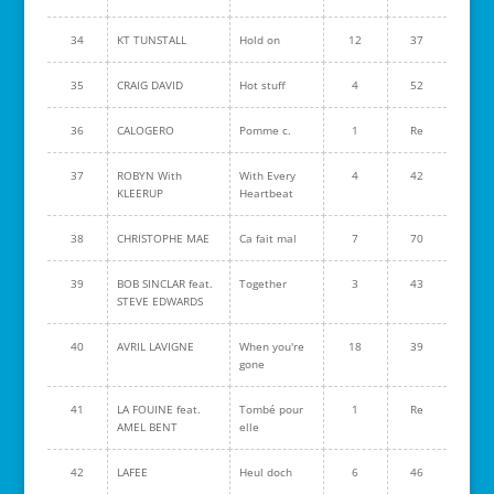
34
KT TUNSTALL
Hold on
12
37
35
CRAIG DAVID
Hot stuff
4
52
36
CALOGERO
Pomme c.
1
Re
37
ROBYN With
With Every
4
42
KLEERUP
Heartbeat
38
CHRISTOPHE MAE
Ca fait mal
7
70
39
BOB SINCLAR feat.
Together
3
43
STEVE EDWARDS
40
AVRIL LAVIGNE
When you're
18
39
gone
41
LA FOUINE feat.
Tombé pour
1
Re
AMEL BENT
elle
42
LAFEE
Heul doch
6
46