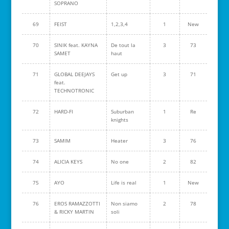
SOPRANO
69
FEIST
1,2,3,4
1
New
70
SINIK feat. KAYNA
De tout la
3
73
SAMET
haut
71
GLOBAL DEEJAYS
Get up
3
71
feat.
TECHNOTRONIC
72
HARD-FI
Suburban
1
Re
knights
73
SAMIM
Heater
3
76
74
ALICIA KEYS
No one
2
82
75
AYO
Life is real
1
New
76
EROS RAMAZZOTTI
Non siamo
2
78
& RICKY MARTIN
soli