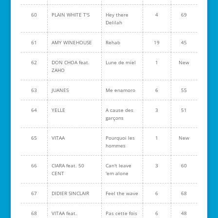
60
PLAIN WHITE T'S
Hey there
4
69
Delilah
61
AMY WINEHOUSE
Rehab
19
45
62
DON CHOA feat.
Lune de miel
1
New
ZAHO
63
JUANES
Me enamoro
6
55
64
YELLE
A cause des
3
51
garçons
65
VITAA
Pourquoi les
1
New
hommes
66
CIARA feat. 50
Can't leave
3
60
CENT
'em alone
67
DIDIER SINCLAIR
Feel the wave
6
68
68
VITAA feat.
Pas cette fois
6
48