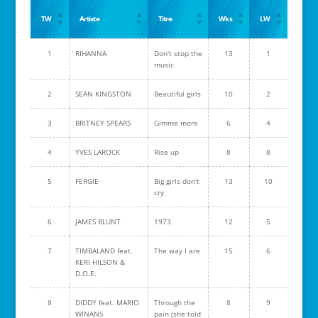
TW
Artiste
Titre
Wks
LW
1
RIHANNA
Don't stop the
13
1
music
2
SEAN KINGSTON
Beautiful girls
10
2
3
BRITNEY SPEARS
Gimme more
6
4
4
YVES LAROCK
Rise up
8
8
5
FERGIE
Big girls don't
13
10
cry
6
JAMES BLUNT
1973
12
5
7
TIMBALAND feat.
The way I are
15
6
KERI HILSON &
D.O.E.
8
DIDDY feat. MARIO
Through the
8
9
WINANS
pain (she told