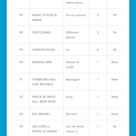
merco benz
87
MAGIC SYSTEM &
On va samize
2
94
AMINE
88
GENTLEMAN
Different
3
96
places
89
YANNICK NOAH
Là
6
30
90
MADINA LAKE
House of
1
New
cards
91
TIMBALAND feat.
Apologize
1
New
ONE REPUBLIC
92
PAULA DE ANDA
Easy
1
New
feat. BOW WOW
93
B.B. BRUNES
Dis-moi
1
New
94
IDA CORR vs.
Let me think
1
Re
FEDDE LE GRAND
about it