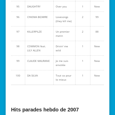
95
DAUGHTRY
Over you
1
New
96
CINEMA BIZARRE
Lovesongs
2
99
(they kill me)
97
KILLERPILZE
Un premier
2
88
matin
98
COMMON feat.
Drivin' me
1
New
LILY ALLEN
wild
99
CLAUDE MAURANE
Je me suis
1
New
envolée
100
DA SILVA
Tout va pour
1
New
le mieux
Hits parades hebdo de 2007