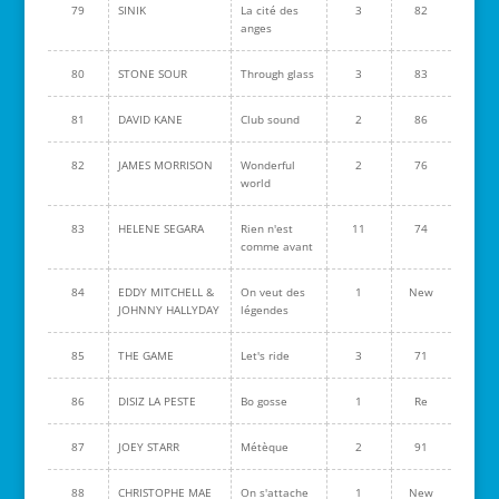
79
SINIK
La cité des
3
82
anges
80
STONE SOUR
Through glass
3
83
81
DAVID KANE
Club sound
2
86
82
JAMES MORRISON
Wonderful
2
76
world
83
HELENE SEGARA
Rien n'est
11
74
comme avant
84
EDDY MITCHELL &
On veut des
1
New
JOHNNY HALLYDAY
légendes
85
THE GAME
Let's ride
3
71
86
DISIZ LA PESTE
Bo gosse
1
Re
87
JOEY STARR
Métèque
2
91
88
CHRISTOPHE MAE
On s'attache
1
New