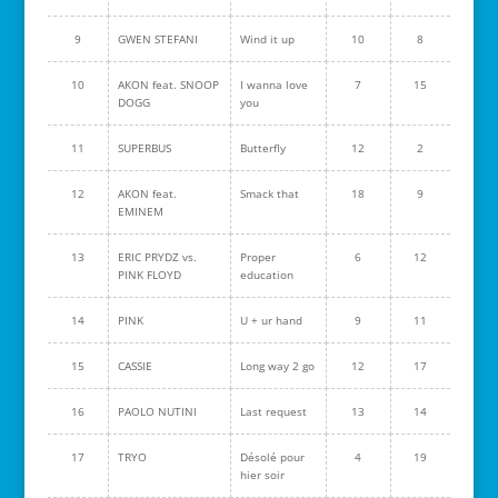
9
GWEN STEFANI
Wind it up
10
8
10
AKON feat. SNOOP
I wanna love
7
15
DOGG
you
11
SUPERBUS
Butterfly
12
2
12
AKON feat.
Smack that
18
9
EMINEM
13
ERIC PRYDZ vs.
Proper
6
12
PINK FLOYD
education
14
PINK
U + ur hand
9
11
15
CASSIE
Long way 2 go
12
17
16
PAOLO NUTINI
Last request
13
14
17
TRYO
Désolé pour
4
19
hier soir