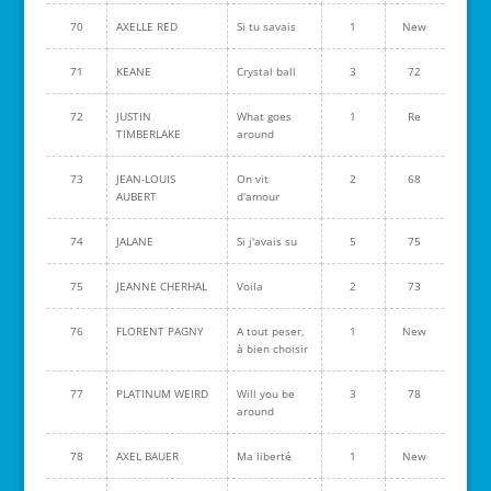
70
AXELLE RED
Si tu savais
1
New
71
KEANE
Crystal ball
3
72
72
JUSTIN
What goes
1
Re
TIMBERLAKE
around
73
JEAN-LOUIS
On vit
2
68
AUBERT
d'amour
74
JALANE
Si j'avais su
5
75
75
JEANNE CHERHAL
Voila
2
73
76
FLORENT PAGNY
A tout peser,
1
New
à bien choisir
77
PLATINUM WEIRD
Will you be
3
78
around
78
AXEL BAUER
Ma liberté
1
New