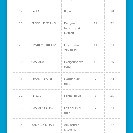
27
FAUDEL
Il y a
5
30
28
FEDDE LE GRAND
Put your
11
32
hands up 4
Detroit
29
DAVID VENDETTA
Love to love
11
24
you baby
30
CASCADA
Everytime we
15
26
touch
31
FRANCIS CABREL
Gardien de
7
33
nuit
32
FERGIE
Fergalicious
8
35
33
PASCAL OBISPO
Les fleurs du
7
34
bien
34
YANNICK NOAH
Aux arbres
5
37
citoyens