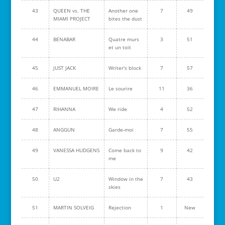
43
QUEEN vs. THE
Another one
7
49
MIAMI PROJECT
bites the dust
44
BENABAR
Quatre murs
3
51
et un toit
45
JUST JACK
Writer's block
7
57
46
EMMANUEL MOIRE
Le sourire
11
36
47
RIHANNA
We ride
4
52
48
ANGGUN
Garde-moi
7
55
49
VANESSA HUDGENS
Come back to
9
42
me
50
U2
Window in the
7
43
skies
51
MARTIN SOLVEIG
Rejection
1
New