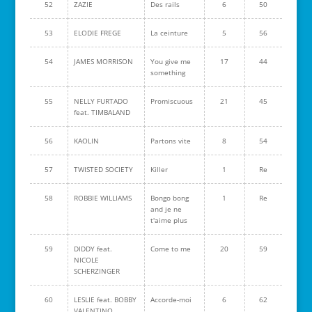
52
ZAZIE
Des rails
6
50
53
ELODIE FREGE
La ceinture
5
56
54
JAMES MORRISON
You give me
17
44
something
55
NELLY FURTADO
Promiscuous
21
45
feat. TIMBALAND
56
KAOLIN
Partons vite
8
54
57
TWISTED SOCIETY
Killer
1
Re
58
ROBBIE WILLIAMS
Bongo bong
1
Re
and je ne
t'aime plus
59
DIDDY feat.
Come to me
20
59
NICOLE
SCHERZINGER
60
LESLIE feat. BOBBY
Accorde-moi
6
62
VALENTINO