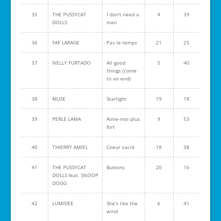
35
THE PUSSYCAT
I don't need a
4
39
DOLLS
man
36
FAF LARAGE
Pas le temps
21
25
37
NELLY FURTADO
All good
5
40
things (come
to an end)
38
MUSE
Starlight
19
18
39
PERLE LAMA
Aime-moi plus
9
53
fort
40
THIERRY AMIEL
Coeur sacré
18
38
41
THE PUSSYCAT
Buttons
20
16
DOLLS feat. SNOOP
DOGG
42
LUMIDEE
She's like the
6
41
wind