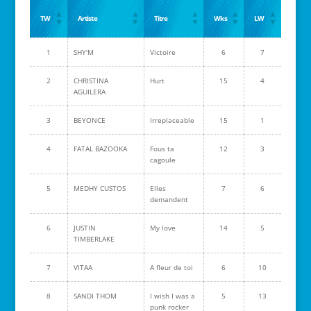
TW
Artiste
Titre
Wks
LW
1
SHY'M
Victoire
6
7
2
CHRISTINA
Hurt
15
4
AGUILERA
3
BEYONCE
Irreplaceable
15
1
4
FATAL BAZOOKA
Fous ta
12
3
cagoule
5
MEDHY CUSTOS
Elles
7
6
demandent
6
JUSTIN
My love
14
5
TIMBERLAKE
7
VITAA
A fleur de toi
6
10
8
SANDI THOM
I wish I was a
5
13
punk rocker