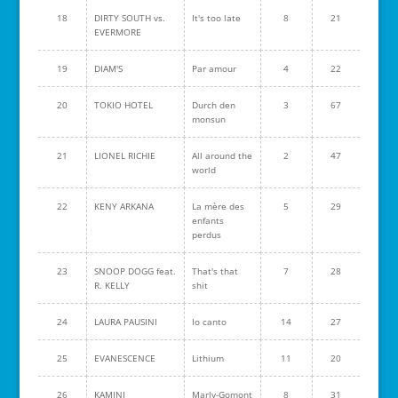
18
DIRTY SOUTH vs.
It's too late
8
21
EVERMORE
19
DIAM'S
Par amour
4
22
20
TOKIO HOTEL
Durch den
3
67
monsun
21
LIONEL RICHIE
All around the
2
47
world
22
KENY ARKANA
La mère des
5
29
enfants
perdus
23
SNOOP DOGG feat.
That's that
7
28
R. KELLY
shit
24
LAURA PAUSINI
Io canto
14
27
25
EVANESCENCE
Lithium
11
20
26
KAMINI
Marly-Gomont
8
31