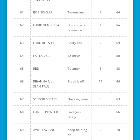
61
BOB SINCLAR
Tennessee
6
64
62
DAVID VENDETTA
Unidos para
1
Re
la musica
63
LORD KOSSITY
Booty call
2
69
64
FAF LARAGE
Ta meuf
3
80
65
RBD
Tu amor
5
88
66
RIHANNA feat.
Break it off
17
46
SEAN PAUL
67
SCISSOR SISTERS
She's my man
5
63
68
DANIEL POWTER
Love you
5
66
lately
69
AVRIL LAVIGNE
Keep holding
2
70
on