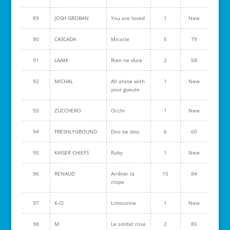
89
JOSH GROBAN
You are loved
1
New
90
CASCADA
Miracle
5
79
91
LAAM
Rien ne dure
2
58
92
MICHAL
All alone with
1
New
your gueule
93
ZUCCHERO
Occhi
1
New
94
FRESHLYGROUND
Doo be doo
6
60
95
KAISER CHIEFS
Ruby
1
New
96
RENAUD
Arrêter la
10
84
clope
97
K-CI
Limousine
1
New
98
M
Le soldat rose
2
85