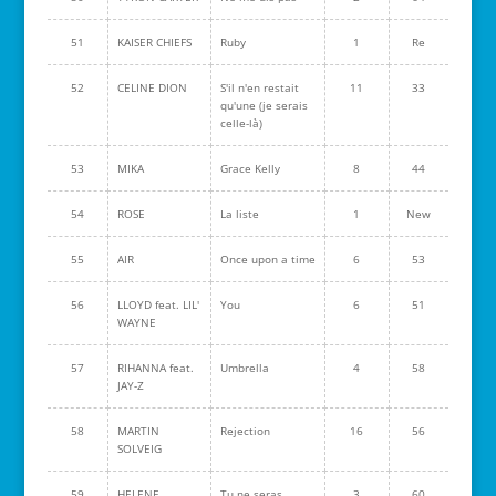
51
KAISER CHIEFS
Ruby
1
Re
52
CELINE DION
S'il n'en restait
11
33
qu'une (je serais
celle-là)
53
MIKA
Grace Kelly
8
44
54
ROSE
La liste
1
New
55
AIR
Once upon a time
6
53
56
LLOYD feat. LIL'
You
6
51
WAYNE
57
RIHANNA feat.
Umbrella
4
58
JAY-Z
58
MARTIN
Rejection
16
56
SOLVEIG
59
HELENE
Tu ne seras
3
60