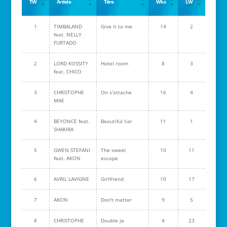
TW
Artiste
Titre
Wks
LW
1
TIMBALAND
Give it to me
14
2
feat. NELLY
FURTADO
2
LORD KOSSITY
Hotel room
8
3
feat. CHICO
3
CHRISTOPHE
On s'attache
16
4
MAE
4
BEYONCE feat.
Beautiful liar
11
1
SHAKIRA
5
GWEN STEFANI
The sweet
10
11
feat. AKON
escape
6
AVRIL LAVIGNE
Girlfriend
10
17
7
AKON
Don't matter
9
5
8
CHRISTOPHE
Double je
4
23