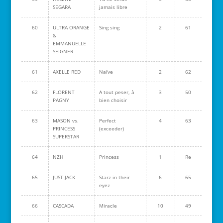
SEGARA
jamais libre
60
ULTRA ORANGE
Sing sing
2
61
&
EMMANUELLE
SEIGNER
61
AXELLE RED
Naïve
2
62
62
FLORENT
A tout peser, à
3
50
PAGNY
bien choisir
63
MASON vs.
Perfect
4
63
PRINCESS
(exceeder)
SUPERSTAR
64
NZH
Princess
1
Re
65
JUST JACK
Starz in their
6
65
eyez
66
CASCADA
Miracle
10
49