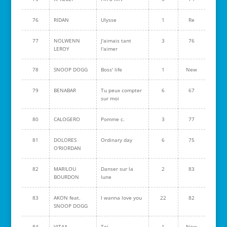
76
RIDAN
Ulysse
1
Re
77
NOLWENN
J'aimais tant
3
76
LEROY
l'aimer
78
SNOOP DOGG
Boss' life
1
New
79
BENABAR
Tu peux compter
6
67
sur moi
80
CALOGERO
Pomme c.
3
77
81
DOLORES
Ordinary day
6
75
O'RIORDAN
82
MARILOU
Danser sur la
2
83
BOURDON
lune
83
AKON feat.
I wanna love you
22
82
SNOOP DOGG
84
VITAA
Toi
1
New