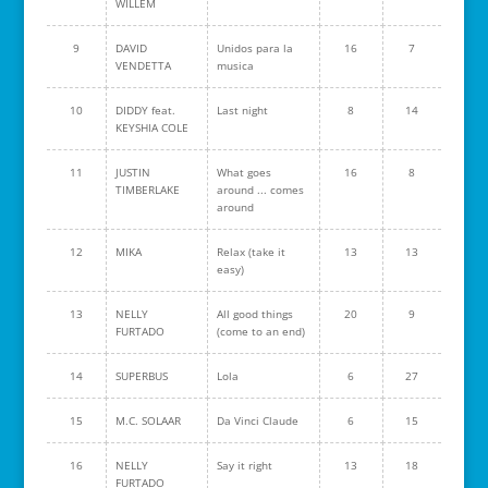
WILLEM
9
DAVID
Unidos para la
16
7
VENDETTA
musica
10
DIDDY feat.
Last night
8
14
KEYSHIA COLE
11
JUSTIN
What goes
16
8
TIMBERLAKE
around ... comes
around
12
MIKA
Relax (take it
13
13
easy)
13
NELLY
All good things
20
9
FURTADO
(come to an end)
14
SUPERBUS
Lola
6
27
15
M.C. SOLAAR
Da Vinci Claude
6
15
16
NELLY
Say it right
13
18
FURTADO