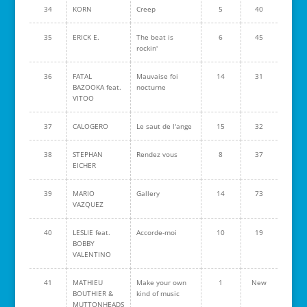
34
KORN
Creep
5
40
35
ERICK E.
The beat is
6
45
rockin'
36
FATAL
Mauvaise foi
14
31
BAZOOKA feat.
nocturne
VITOO
37
CALOGERO
Le saut de l'ange
15
32
38
STEPHAN
Rendez vous
8
37
EICHER
39
MARIO
Gallery
14
73
VAZQUEZ
40
LESLIE feat.
Accorde-moi
10
19
BOBBY
VALENTINO
41
MATHIEU
Make your own
1
New
BOUTHIER &
kind of music
MUTTONHEADS