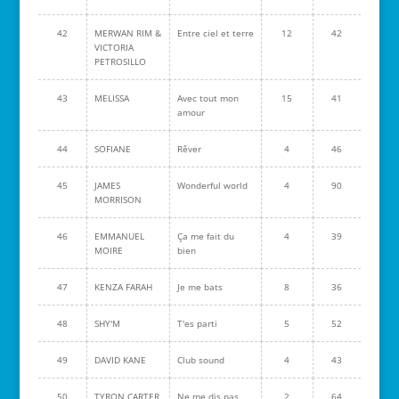
42
MERWAN RIM &
Entre ciel et terre
12
42
VICTORIA
PETROSILLO
43
MELISSA
Avec tout mon
15
41
amour
44
SOFIANE
Rêver
4
46
45
JAMES
Wonderful world
4
90
MORRISON
46
EMMANUEL
Ça me fait du
4
39
MOIRE
bien
47
KENZA FARAH
Je me bats
8
36
48
SHY'M
T'es parti
5
52
49
DAVID KANE
Club sound
4
43
50
TYRON CARTER
Ne me dis pas
2
64