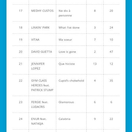
17
MEDHY CUSTOS
Ne dis à
8
20
personne
18
LINKIN' PARK
What I've done
3
24
19
VITAA
Ma soeur
7
10
20
DAVID GUETTA
Love is gone
2
47
21
JENNIFER
Que hiciste
13
12
LOPEZ
22
GYM CLASS
Cupid's chokehold
4
35
HEROES feat.
PATRICK STUMP
23
FERGIE feat.
Glamorous
6
6
LUDACRIS
24
ENUR feat.
Calabria
9
22
NATASJA