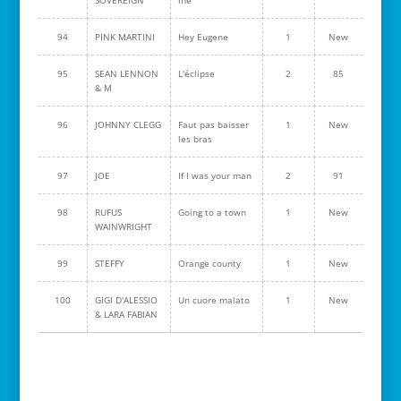
SOVEREIGN
me
94
PINK MARTINI
Hey Eugene
1
New
95
SEAN LENNON
L'éclipse
2
85
& M
96
JOHNNY CLEGG
Faut pas baisser
1
New
les bras
97
JOE
If I was your man
2
91
98
RUFUS
Going to a town
1
New
WAINWRIGHT
99
STEFFY
Orange county
1
New
100
GIGI D'ALESSIO
Un cuore malato
1
New
& LARA FABIAN