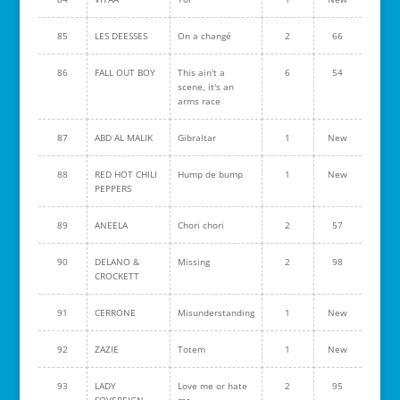
85
LES DEESSES
On a changé
2
66
86
FALL OUT BOY
This ain't a
6
54
scene, it's an
arms race
87
ABD AL MALIK
Gibraltar
1
New
88
RED HOT CHILI
Hump de bump
1
New
PEPPERS
89
ANEELA
Chori chori
2
57
90
DELANO &
Missing
2
98
CROCKETT
91
CERRONE
Misunderstanding
1
New
92
ZAZIE
Totem
1
New
93
LADY
Love me or hate
2
95