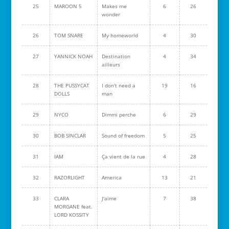
25
MAROON 5
Makes me
6
26
wonder
26
TOM SNARE
My homeworld
4
30
27
YANNICK NOAH
Destination
4
34
ailleurs
28
THE PUSSYCAT
I don't need a
19
16
DOLLS
man
29
NYCO
Dimmi perche
6
29
30
BOB SINCLAR
Sound of freedom
5
25
31
IAM
Ça vient de la rue
4
28
32
RAZORLIGHT
America
13
21
33
CLARA
J'aime
7
38
MORGANE feat.
LORD KOSSITY