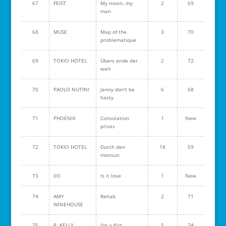
67
FEIST
My moon, my
2
69
man
68
MUSE
Map of the
3
70
problematique
69
TOKIO HOTEL
Übers ende der
2
72
welt
70
PAOLO NUTINI
Jenny don't be
6
68
hasty
71
PHOENIX
Consolation
1
New
prizes
72
TOKIO HOTEL
Durch den
18
59
monsun
73
IIO
Is it love
1
New
74
AMY
Rehab
2
71
WINEHOUSE
75
R. KELLY
I'm a flirt
5
74