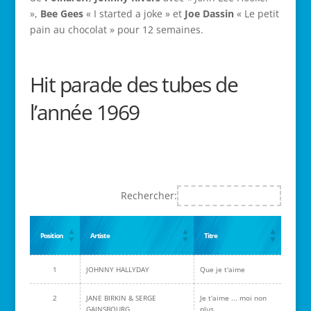
»,
Bee Gees
« I started a joke » et
Joe Dassin
« Le petit
pain au chocolat » pour 12 semaines.
Hit parade des tubes de
l’année 1969
Rechercher:
Position
Artiste
Titre
1
JOHNNY HALLYDAY
Que je t'aime
2
JANE BIRKIN & SERGE
Je t'aime ... moi non
GAINSBOURG
plus