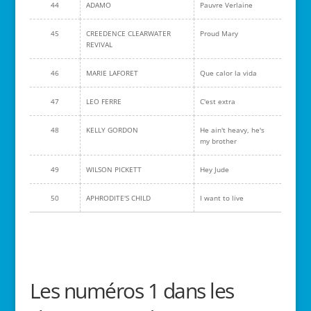
44
ADAMO
Pauvre Verlaine
45
CREEDENCE CLEARWATER
Proud Mary
REVIVAL
46
MARIE LAFORET
Que calor la vida
47
LEO FERRE
C'est extra
48
KELLY GORDON
He ain't heavy, he's
my brother
49
WILSON PICKETT
Hey Jude
50
APHRODITE'S CHILD
I want to live
Les numéros 1 dans les