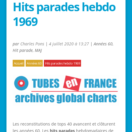
Hits parades hebdo
1969
par
Charles Pons
|
4 juillet 2020 à 13:27
|
Années 60
,
Hit parade
,
MAJ
Accueil
Années 60
Hits parades hebdo 1969
Les reconstitutions de tops 40 avancent et clôturent
les années 60. Les
hits parades
hebdomadaires de