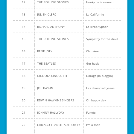
12
THE ROLLING STONES
Honky tonk women
13
JULIEN CLERC
La Californie
14
RICHARD ANTHONY
Le sirop typhon
15
THE ROLLING STONES
Sympathy for the devil
16
RENE JOLY
Chimène
17
THE BEATLES
Get back
18
GIGLIOLA CINQUETTI
L'orage (la pioggia)
19
JOE DASSIN
Les champs-Elysées
20
EDWIN HAWKINS SINGERS
Oh happy day
21
JOHNNY HALLYDAY
Fumée
22
CHICAGO TRANSIT AUTHORITY
I'm a man