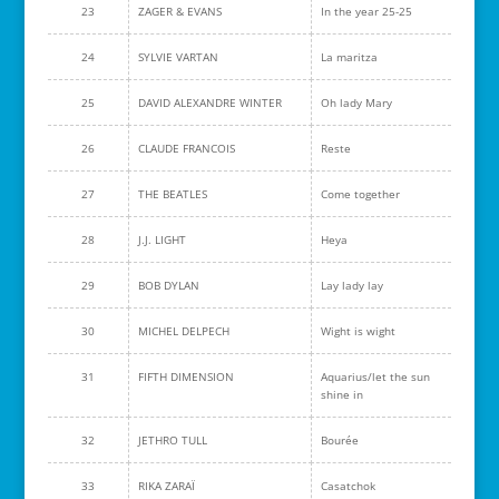
23
ZAGER & EVANS
In the year 25-25
24
SYLVIE VARTAN
La maritza
25
DAVID ALEXANDRE WINTER
Oh lady Mary
26
CLAUDE FRANCOIS
Reste
27
THE BEATLES
Come together
28
J.J. LIGHT
Heya
29
BOB DYLAN
Lay lady lay
30
MICHEL DELPECH
Wight is wight
31
FIFTH DIMENSION
Aquarius/let the sun
shine in
32
JETHRO TULL
Bourée
33
RIKA ZARAÏ
Casatchok