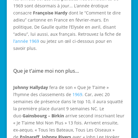
1969 sont désormais à jour… L’année érotique
consacre
Françoise Hardy
dont le “Comment te dire
adieu” cartonne en France en février-mars. En
politique, De Gaulle quitte l’Elysée en avril, disant
“adieu”, lui aussi, aux français. Retrouvez la fiche de
l’année 1969
ou jetez un œil ci-dessous pour en
savoir plus.
Que je t’aime moi non plus…
Johnny Hallyday
fera de son « Que Je T’aime »
l’hymne des classements de
1969
. Car, avec 20
semaines de présence dans le top 10, il aura squatté
la première place durant 9 semaines NC. Le
duo
Gainsbourg – Birkin
arrive second inscrivant leur
« Je T’aime Moi Non Plus » 13 fois. Arrivent ensuite,
ex-aequo, « Tous les Bateaux, Tous Les Oiseaux »
de
Polnareff
,
Johnny Rivers
avec « John Lee Hooker