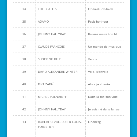
34
THE BEATLES
Ob-la-di, ob-la-da
35
ADAMO
Petit bonheur
36
JOHNNY HALLYDAY
Rivière ouvre ton lit
37
CLAUDE FRANCOIS
Un monde de musique
38
SHOCKING BLUE
Venus
39
DAVID ALEXANDRE WINTER
Vole, s'envole
40
RIKA ZARAÏ
Alors je chante
41
MICHEL POLNAREFF
Dans la maison vide
42
JOHNNY HALLYDAY
Je suis né dans la rue
43
ROBERT CHARLEBOIS & LOUISE
Lindberg
FORESTIER