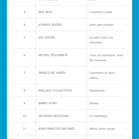
3
BEE GEES
I started a joke
4
JOHNNY RIVERS
John Lee Hooker
5
JOE DASSIN
Le petit pain au
chocolat
6
MICHEL POLNAREFF
Tous les bateaux, tous
les oiseaux
7
FRANCOISE HARDY
Comment te dire
adieu
8
WALLACE COLLECTION
Daydream
9
BARRY RYAN
Eloïse
10
GEORGES MOUSTAKI
Le métèque
11
JEAN-FRANCOIS MICHAËL
Adieu jolie candy