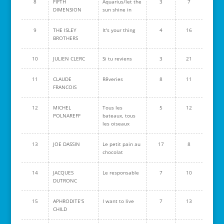
8
FIFTH
Aquarius/let the
3
7
DIMENSION
sun shine in
9
THE ISLEY
It's your thing
4
16
BROTHERS
10
JULIEN CLERC
Si tu reviens
3
21
11
CLAUDE
Rêveries
8
11
FRANCOIS
12
MICHEL
Tous les
5
12
POLNAREFF
bateaux, tous
les oiseaux
13
JOE DASSIN
Le petit pain au
17
8
chocolat
14
JACQUES
Le responsable
7
10
DUTRONC
15
APHRODITE'S
I want to live
7
13
CHILD