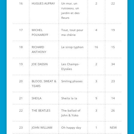
16
HUGUES AUFRAY
Un mur, un
2
22
ruisseau, un
jardin et des
fleurs
17
MICHEL
Tout, tout pour
4
19
POLNAREFF
ma chérie
18
RICHARD
Le sirop typhon
16
15
ANTHONY
19
JOE DASSIN
Les Champs-
2
34
Elysées
20
BLOOD, SWEAT &
Smiling phases
3
23
TEARS
21
SHEILA
Sheila la la
9
14
22
THE BEATLES
The ballad of
3
26
John & Yoko
23
JOHN WILLIAM
Oh happy day
1
NEW