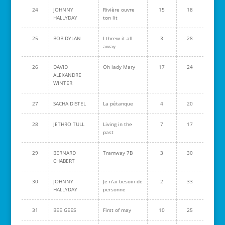
24
JOHNNY
Rivière ouvre
15
18
HALLYDAY
ton lit
25
BOB DYLAN
I threw it all
3
28
away
26
DAVID
Oh lady Mary
17
24
ALEXANDRE
WINTER
27
SACHA DISTEL
La pétanque
4
20
28
JETHRO TULL
Living in the
7
17
past
29
BERNARD
Tramway 7B
3
30
CHABERT
30
JOHNNY
Je n'ai besoin de
2
33
HALLYDAY
personne
31
BEE GEES
First of may
10
25