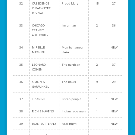
32
CREEDENCE
Proud Mary
15
27
CLEARWATER
REVIVAL
33
CHICAGO
I'm a man
2
36
TRANSIT
AUTHORITY
34
MIREILLE
Mon bel amour
1
NEW
MATHIEU
d'été
35
LEONARD
The partisan
2
37
COHEN
36
SIMON &
The boxer
9
29
GARFUNKEL
37
TRIANGLE
Listen people
1
NEW
38
RICHIE HAVENS
Indian rope man
1
NEW
39
IRON BUTTERFLY
Real fright
1
NEW