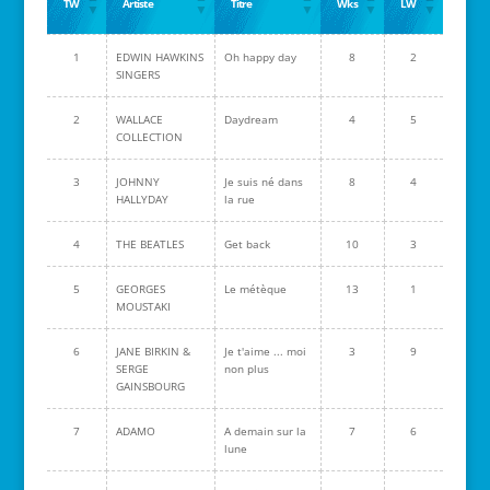
TW
Artiste
Titre
Wks
LW
1
EDWIN HAWKINS
Oh happy day
8
2
SINGERS
2
WALLACE
Daydream
4
5
COLLECTION
3
JOHNNY
Je suis né dans
8
4
HALLYDAY
la rue
4
THE BEATLES
Get back
10
3
5
GEORGES
Le métèque
13
1
MOUSTAKI
6
JANE BIRKIN &
Je t'aime ... moi
3
9
SERGE
non plus
GAINSBOURG
7
ADAMO
A demain sur la
7
6
lune