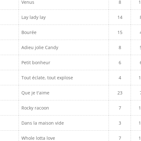
Venus
8
1
Lay lady lay
14
Bourée
15
Adieu jolie Candy
8
Petit bonheur
6
Tout éclate, tout explose
4
1
Que je t'aime
23
Rocky racoon
7
1
Dans la maison vide
3
1
Whole lotta love
7
1