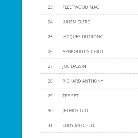
23
FLEETWOOD MAC
24
JULIEN CLERC
25
JACQUES DUTRONC
26
APHRODITE'S CHILD
27
JOE DASSIN
28
RICHARD ANTHONY
29
TEE SET
30
JETHRO TULL
31
EDDY MITCHELL