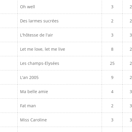
Oh well
3
2
Des larmes sucrées
2
2
L'hôtesse de l'air
3
3
Let me love, let me live
8
2
Les champs-Elysées
25
2
L'an 2005
9
2
Ma belle amie
4
3
Fat man
2
3
Miss Caroline
3
3