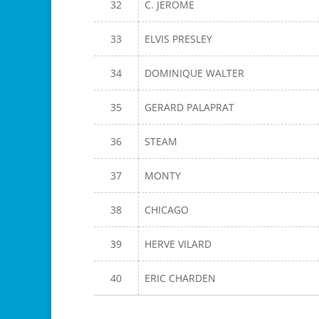
32
C. JEROME
33
ELVIS PRESLEY
34
DOMINIQUE WALTER
35
GERARD PALAPRAT
36
STEAM
37
MONTY
38
CHICAGO
39
HERVE VILARD
40
ERIC CHARDEN