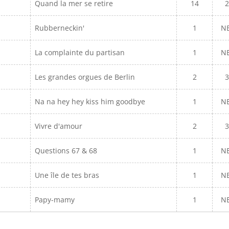
Quand la mer se retire
14
2
Rubberneckin'
1
N
La complainte du partisan
1
N
Les grandes orgues de Berlin
2
3
Na na hey hey kiss him goodbye
1
N
Vivre d'amour
2
3
Questions 67 & 68
1
N
Une île de tes bras
1
N
Papy-mamy
1
N