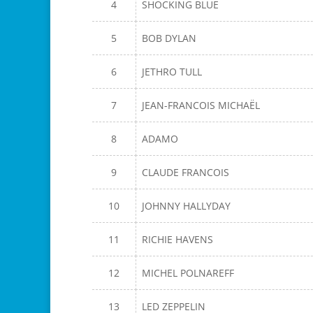
4
SHOCKING BLUE
5
BOB DYLAN
6
JETHRO TULL
7
JEAN-FRANCOIS MICHAËL
8
ADAMO
9
CLAUDE FRANCOIS
10
JOHNNY HALLYDAY
11
RICHIE HAVENS
12
MICHEL POLNAREFF
13
LED ZEPPELIN