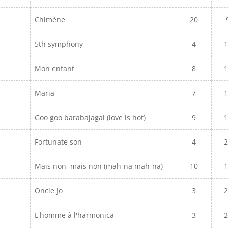
Chimène
20
5th symphony
4
1
Mon enfant
8
1
Maria
7
1
Goo goo barabajagal (love is hot)
9
1
Fortunate son
4
2
Mais non, mais non (mah-na mah-na)
10
1
Oncle Jo
3
2
L'homme à l'harmonica
3
2