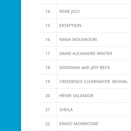
14
RENE JOLY
15
EKSEPTION
16
NANA MOUSKOURI
17
DAVID ALEXANDRE WINTER
18
DONOVAN with JEFF BECK
19
CREEDENCE CLEARWATER REVIVAL
20
HENRI SALVADOR
21
SHEILA
22
ENNIO MORRICONE