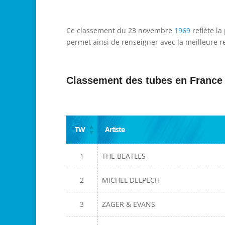
Ce classement du 23 novembre
1969
reflète la
permet ainsi de renseigner avec la meilleure re
Classement des tubes en France
TW
Artiste
1
THE BEATLES
2
MICHEL DELPECH
3
ZAGER & EVANS