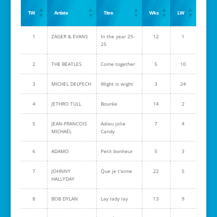
TW
Artiste
Titre
Wks
LW
1
ZAGER & EVANS
In the year 25-
12
1
25
2
THE BEATLES
Come together
5
10
3
MICHEL DELPECH
Wight is wight
3
24
4
JETHRO TULL
Bourée
14
2
5
JEAN-FRANCOIS
Adieu jolie
7
4
MICHAËL
Candy
6
ADAMO
Petit bonheur
5
3
7
JOHNNY
Que je t'aime
22
5
HALLYDAY
8
BOB DYLAN
Lay lady lay
13
9