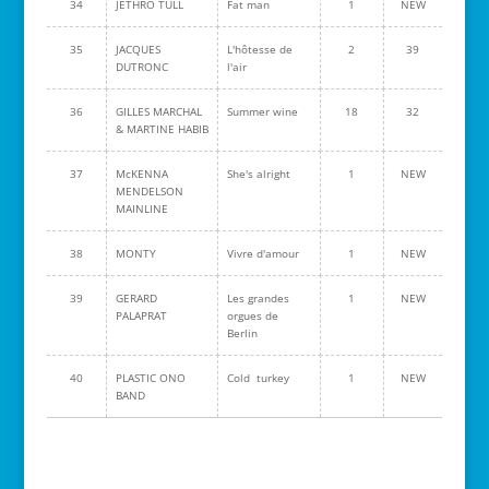
34
JETHRO TULL
Fat man
1
NEW
35
JACQUES
L'hôtesse de
2
39
DUTRONC
l'air
36
GILLES MARCHAL
Summer wine
18
32
& MARTINE HABIB
37
McKENNA
She's alright
1
NEW
MENDELSON
MAINLINE
38
MONTY
Vivre d'amour
1
NEW
39
GERARD
Les grandes
1
NEW
PALAPRAT
orgues de
Berlin
40
PLASTIC ONO
Cold turkey
1
NEW
BAND