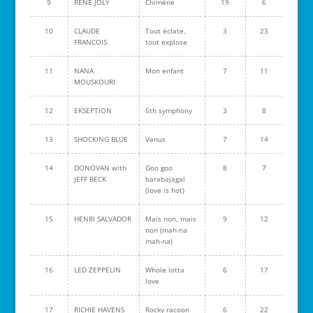
9
RENE JOLY
Chimène
19
6
10
CLAUDE
Tout éclate,
3
23
FRANCOIS
tout explose
11
NANA
Mon enfant
7
11
MOUSKOURI
12
EKSEPTION
5th symphony
3
8
13
SHOCKING BLUE
Venus
7
14
14
DONOVAN with
Goo goo
8
7
JEFF BECK
barabajagal
(love is hot)
15
HENRI SALVADOR
Mais non, mais
9
12
non (mah-na
mah-na)
16
LED ZEPPELIN
Whole lotta
6
17
love
17
RICHIE HAVENS
Rocky racoon
6
22