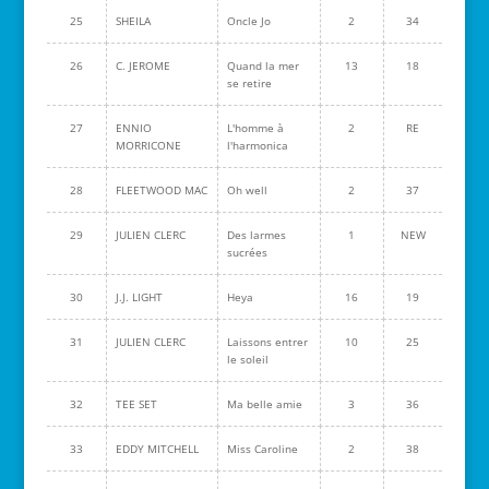
25
SHEILA
Oncle Jo
2
34
26
C. JEROME
Quand la mer
13
18
se retire
27
ENNIO
L'homme à
2
RE
MORRICONE
l'harmonica
28
FLEETWOOD MAC
Oh well
2
37
29
JULIEN CLERC
Des larmes
1
NEW
sucrées
30
J.J. LIGHT
Heya
16
19
31
JULIEN CLERC
Laissons entrer
10
25
le soleil
32
TEE SET
Ma belle amie
3
36
33
EDDY MITCHELL
Miss Caroline
2
38