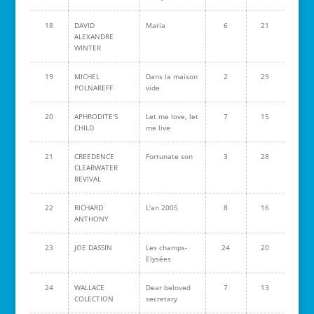
18
DAVID
Maria
6
21
ALEXANDRE
WINTER
19
MICHEL
Dans la maison
2
29
POLNAREFF
vide
20
APHRODITE'S
Let me love, let
7
15
CHILD
me live
21
CREEDENCE
Fortunate son
3
28
CLEARWATER
REVIVAL
22
RICHARD
L'an 2005
8
16
ANTHONY
23
JOE DASSIN
Les champs-
24
20
Elysées
24
WALLACE
Dear beloved
7
13
COLECTION
secretary