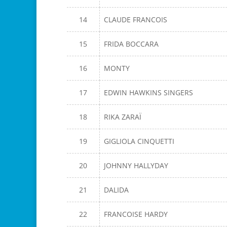
14
CLAUDE FRANCOIS
15
FRIDA BOCCARA
16
MONTY
17
EDWIN HAWKINS SINGERS
18
RIKA ZARAÏ
19
GIGLIOLA CINQUETTI
20
JOHNNY HALLYDAY
21
DALIDA
22
FRANCOISE HARDY