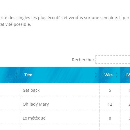
arité des singles les plus écoutés et vendus sur une semaine. Il pe
ativité possible.
Rechercher:
Titre
Wks
L
Get back
5
Oh lady Mary
12
Le métèque
8