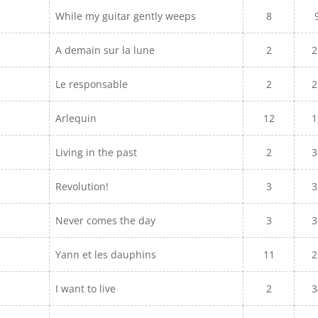
While my guitar gently weeps
8
A demain sur la lune
2
2
Le responsable
2
2
Arlequin
12
1
Living in the past
2
3
Revolution!
3
3
Never comes the day
3
3
Yann et les dauphins
11
2
I want to live
2
3