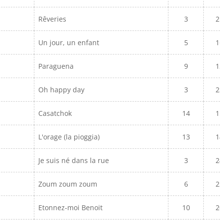
Rêveries
3
2
Un jour, un enfant
5
1
Paraguena
9
1
Oh happy day
3
2
Casatchok
14
1
L'orage (la pioggia)
13
1
Je suis né dans la rue
3
2
Zoum zoum zoum
6
2
Etonnez-moi Benoit
10
2