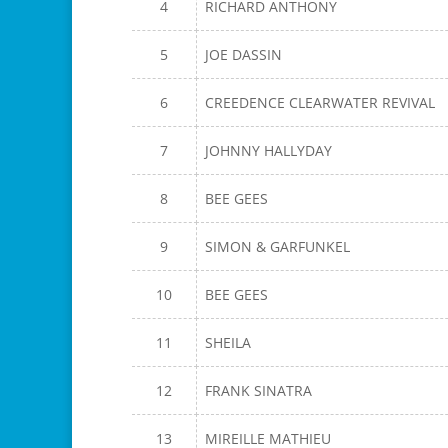
4
RICHARD ANTHONY
5
JOE DASSIN
6
CREEDENCE CLEARWATER REVIVAL
7
JOHNNY HALLYDAY
8
BEE GEES
9
SIMON & GARFUNKEL
10
BEE GEES
11
SHEILA
12
FRANK SINATRA
13
MIREILLE MATHIEU