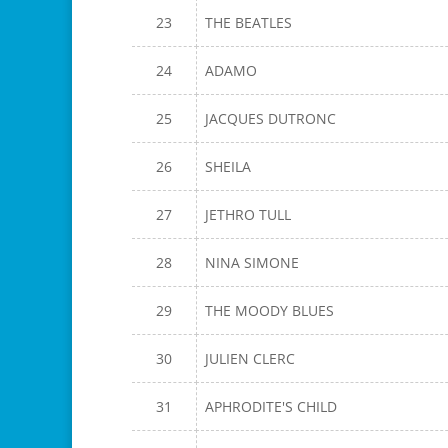
23
THE BEATLES
24
ADAMO
25
JACQUES DUTRONC
26
SHEILA
27
JETHRO TULL
28
NINA SIMONE
29
THE MOODY BLUES
30
JULIEN CLERC
31
APHRODITE'S CHILD