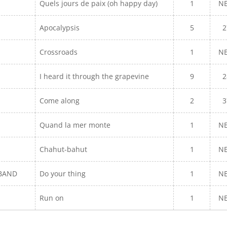
Quels jours de paix (oh happy day)
1
N
Apocalypsis
5
2
Crossroads
1
N
I heard it through the grapevine
9
2
Come along
2
3
N
Quand la mer monte
1
N
Chahut-bahut
1
N
 BAND
Do your thing
1
N
Run on
1
N