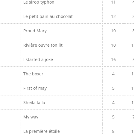
Le sirop typhon
11
Le petit pain au chocolat
12
Proud Mary
10
Rivière ouvre ton lit
10
1
I started a joke
16
The boxer
4
1
First of may
5
1
Sheila la la
4
1
My way
5
La première étoile
8
1