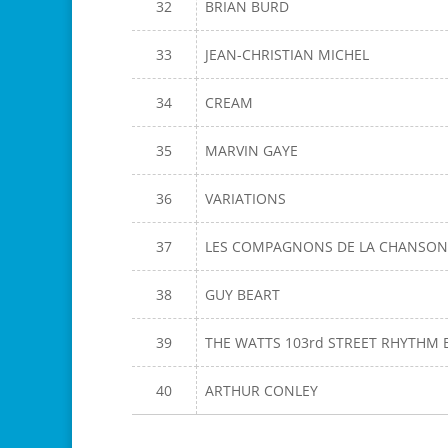
32
BRIAN BURD
33
JEAN-CHRISTIAN MICHEL
34
CREAM
35
MARVIN GAYE
36
VARIATIONS
37
LES COMPAGNONS DE LA CHANSO
38
GUY BEART
39
THE WATTS 103rd STREET RHYTHM
40
ARTHUR CONLEY