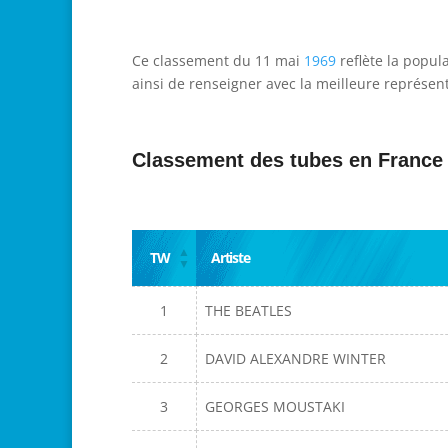
Ce classement du 11 mai
1969
reflète la popul
ainsi de renseigner avec la meilleure représent
Classement des tubes en France
TW
Artiste
1
THE BEATLES
2
DAVID ALEXANDRE WINTER
3
GEORGES MOUSTAKI