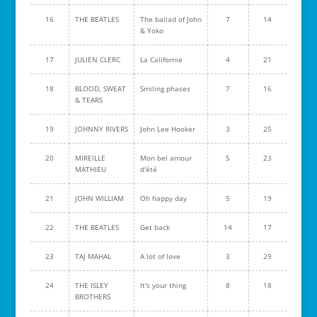
16
THE BEATLES
The ballad of John
7
14
& Yoko
17
JULIEN CLERC
La Californie
4
21
18
BLOOD, SWEAT
Smiling phases
7
16
& TEARS
19
JOHNNY RIVERS
John Lee Hooker
3
25
20
MIREILLE
Mon bel amour
5
23
MATHIEU
d'été
21
JOHN WILLIAM
Oh happy day
5
19
22
THE BEATLES
Get back
14
17
23
TAJ MAHAL
A lot of love
3
29
24
THE ISLEY
It's your thing
8
18
BROTHERS