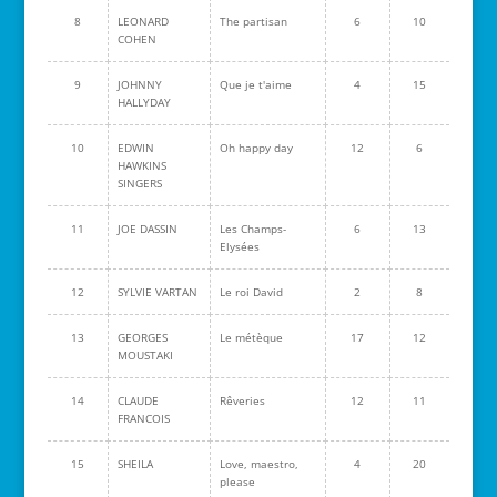
8
LEONARD
The partisan
6
10
COHEN
9
JOHNNY
Que je t'aime
4
15
HALLYDAY
10
EDWIN
Oh happy day
12
6
HAWKINS
SINGERS
11
JOE DASSIN
Les Champs-
6
13
Elysées
12
SYLVIE VARTAN
Le roi David
2
8
13
GEORGES
Le métèque
17
12
MOUSTAKI
14
CLAUDE
Rêveries
12
11
FRANCOIS
15
SHEILA
Love, maestro,
4
20
please