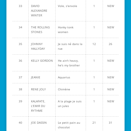
33
DAVID
Vole, s'envole
1
NEW
ALEXANDRE
WINTER
34
THE ROLLING
Honky tonk
1
NEW
STONES
women
35
JOHNNY
Je suis né dans la
12
26
HALLYDAY
rue
36
KELLY GORDON
He ain't heavy,
1
NEW
he's my brother
37
JEANIE
Aquarius
1
NEW
38
RENE JOLY
Chimène
1
NEW
39
KALAFATE,
A la plage je suis
1
NEW
L'EMIR DU
un jules
RYTHME
40
JOE DASSIN
Le petit pain au
21
31
chocolat