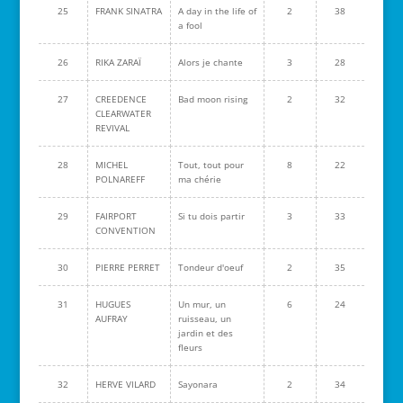
25
FRANK SINATRA
A day in the life of
2
38
a fool
26
RIKA ZARAÏ
Alors je chante
3
28
27
CREEDENCE
Bad moon rising
2
32
CLEARWATER
REVIVAL
28
MICHEL
Tout, tout pour
8
22
POLNAREFF
ma chérie
29
FAIRPORT
Si tu dois partir
3
33
CONVENTION
30
PIERRE PERRET
Tondeur d'oeuf
2
35
31
HUGUES
Un mur, un
6
24
AUFRAY
ruisseau, un
jardin et des
fleurs
32
HERVE VILARD
Sayonara
2
34