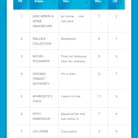
TW
Artiste
Titre
Wks
LW
1
JANE BIRKIN &
Je t'aime ... moi
7
2
SERGE
non plus
GAINSBOURG
2
WALLACE
Daydream
8
1
COLLECTION
3
MICHEL
Tous les bateaux,
9
5
POLNAREFF
tous les oiseaux
4
CHICAGO
I'm a man
6
7
TRANSIT
AUTHORITY
5
APHRODITE'S
I want to live
11
3
CHILD
6
FIFTH
Aquarius/let the
7
4
DIMENSION
sun shine in
7
LEO FERRE
C'est extra
3
9