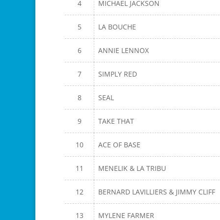
4
MICHAEL JACKSON
5
LA BOUCHE
6
ANNIE LENNOX
7
SIMPLY RED
8
SEAL
9
TAKE THAT
10
ACE OF BASE
11
MENELIK & LA TRIBU
12
BERNARD LAVILLIERS & JIMMY CLIFF
13
MYLENE FARMER