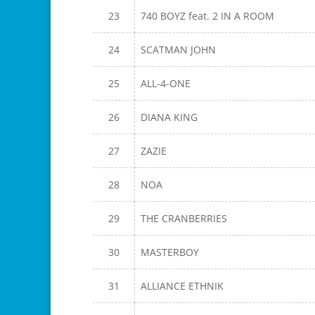
23
740 BOYZ feat. 2 IN A ROOM
24
SCATMAN JOHN
25
ALL-4-ONE
26
DIANA KING
27
ZAZIE
28
NOA
29
THE CRANBERRIES
30
MASTERBOY
31
ALLIANCE ETHNIK