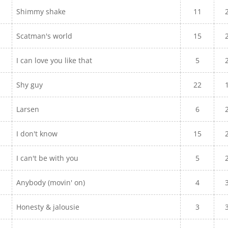
Shimmy shake
11
Scatman's world
15
I can love you like that
5
Shy guy
22
Larsen
6
I don't know
15
I can't be with you
5
Anybody (movin' on)
4
Honesty & jalousie
3