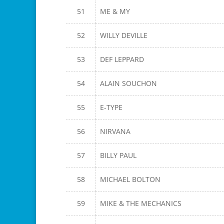
51
ME & MY
52
WILLY DEVILLE
53
DEF LEPPARD
54
ALAIN SOUCHON
55
E-TYPE
56
NIRVANA
57
BILLY PAUL
58
MICHAEL BOLTON
59
MIKE & THE MECHANICS