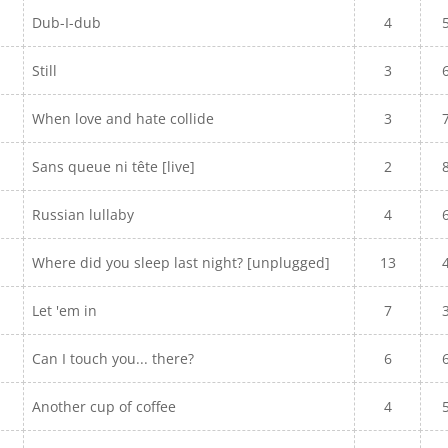
Dub-I-dub
4
Still
3
When love and hate collide
3
Sans queue ni tête [live]
2
Russian lullaby
4
Where did you sleep last night? [unplugged]
13
Let 'em in
7
Can I touch you... there?
6
Another cup of coffee
4