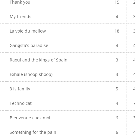
Thank you
15
My friends
4
La voie du mellow
18
Gangsta's paradise
4
Raoul and the kings of Spain
3
Exhale (shoop shoop)
3
3 is family
5
Techno cat
4
Bienvenue chez moi
6
Something for the pain
6