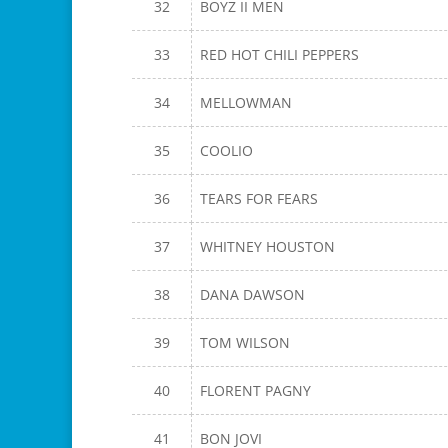
32
BOYZ II MEN
33
RED HOT CHILI PEPPERS
34
MELLOWMAN
35
COOLIO
36
TEARS FOR FEARS
37
WHITNEY HOUSTON
38
DANA DAWSON
39
TOM WILSON
40
FLORENT PAGNY
41
BON JOVI