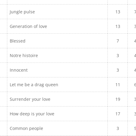
Jungle pulse
13
Generation of love
13
Blessed
7
Notre histoire
3
Innocent
3
Let me be a drag queen
11
Surrender your love
19
How deep is your love
17
Common people
3