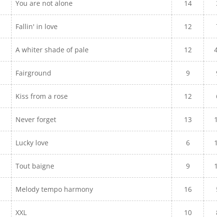
You are not alone
14
Fallin' in love
12
A whiter shade of pale
12
Fairground
9
Kiss from a rose
12
Never forget
13
Lucky love
6
Tout baigne
9
Melody tempo harmony
16
XXL
10