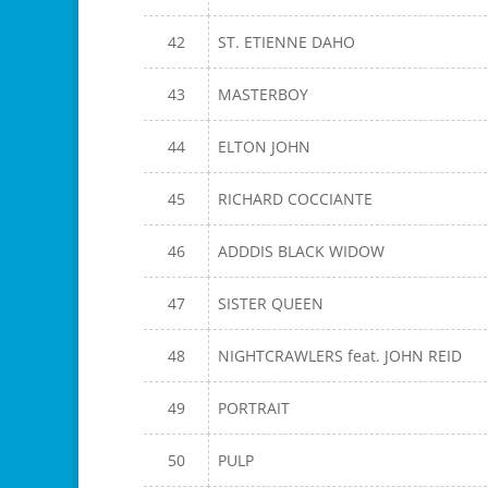
42
ST. ETIENNE DAHO
43
MASTERBOY
44
ELTON JOHN
45
RICHARD COCCIANTE
46
ADDDIS BLACK WIDOW
47
SISTER QUEEN
48
NIGHTCRAWLERS feat. JOHN REID
49
PORTRAIT
50
PULP