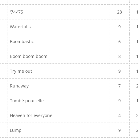
'74-'75
28
Waterfalls
9
Boombastic
6
Boom boom boom
8
Try me out
9
Runaway
7
Tombé pour elle
9
Heaven for everyone
4
Lump
9