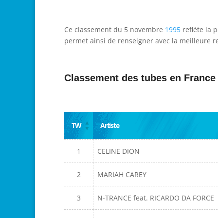
Ce classement du 5 novembre
1995
reflète la 
permet ainsi de renseigner avec la meilleure re
Classement des tubes en France
TW
Artiste
1
CELINE DION
2
MARIAH CAREY
3
N-TRANCE feat. RICARDO DA FORCE