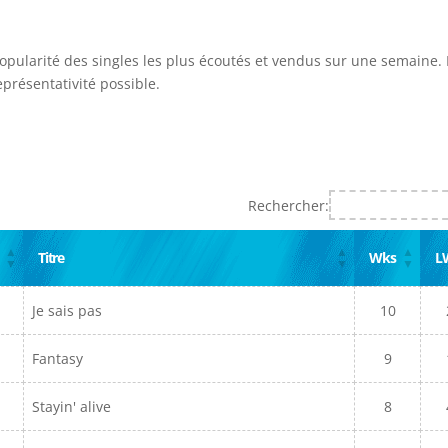
popularité des singles les plus écoutés et vendus sur une semaine. I
présentativité possible.
Rechercher:
Titre
Wks
L
Je sais pas
10
Fantasy
9
Stayin' alive
8