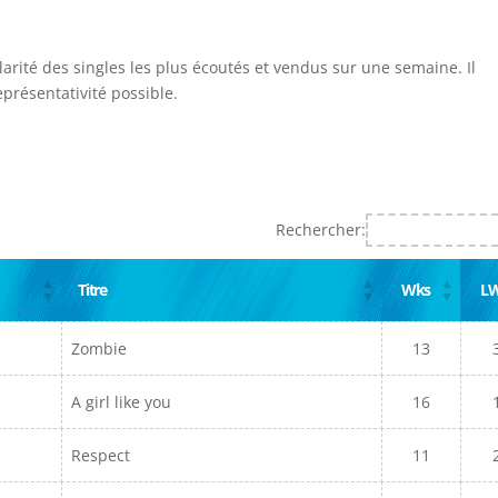
larité des singles les plus écoutés et vendus sur une semaine. Il
présentativité possible.
Rechercher:
Titre
Wks
L
Zombie
13
A girl like you
16
Respect
11