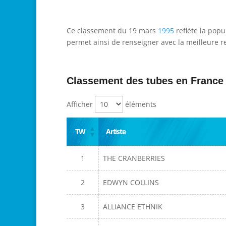
Ce classement du 19 mars
1995
reflète la popu
permet ainsi de renseigner avec la meilleure re
Classement des tubes en France
Afficher
éléments
TW
Artiste
1
THE CRANBERRIES
2
EDWYN COLLINS
3
ALLIANCE ETHNIK