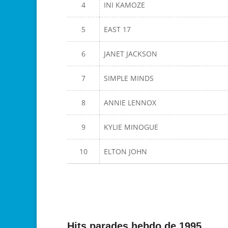
4
INI KAMOZE
5
EAST 17
6
JANET JACKSON
7
SIMPLE MINDS
8
ANNIE LENNOX
9
KYLIE MINOGUE
10
ELTON JOHN
Hits parades hebdo de 1995