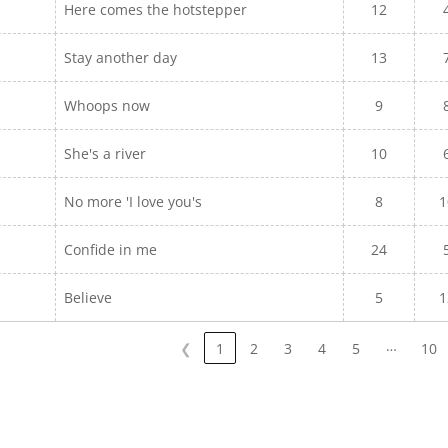
Here comes the hotstepper
12
Stay another day
13
Whoops now
9
She's a river
10
No more 'I love you's
8
1
Confide in me
24
Believe
5
1
…
❮
1
2
3
4
5
10