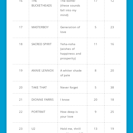
16
THE
The bomb!
17
12
BUCKETHEADS
(these sounds
fall into my
mind)
17
MASTERBOY
Generation of
5
23
love
18
SACRED SPIRIT
Yeha-noha
11
16
(wishes of
happiness and
prosperity)
19
ANNIE LENNOX
A whiter shade
8
20
of pale
20
TAKE THAT
Never forget
5
38
21
DIONNE FARRIS
I know
20
18
22
PORTRAIT
How deep is
9
25
your love
23
U2
Hold me, thrill
13
19