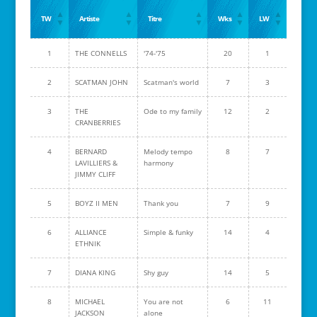
TW
Artiste
Titre
Wks
LW
1
THE CONNELLS
'74-'75
20
1
2
SCATMAN JOHN
Scatman's world
7
3
3
THE
Ode to my family
12
2
CRANBERRIES
4
BERNARD
Melody tempo
8
7
LAVILLIERS &
harmony
JIMMY CLIFF
5
BOYZ II MEN
Thank you
7
9
6
ALLIANCE
Simple & funky
14
4
ETHNIK
7
DIANA KING
Shy guy
14
5
8
MICHAEL
You are not
6
11
JACKSON
alone