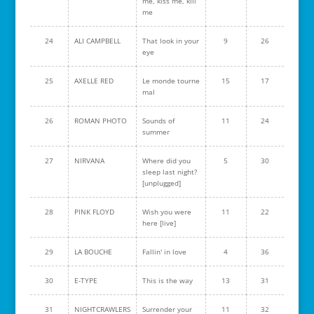
me, kiss me, kill
me
24
ALI CAMPBELL
That look in your
9
26
eye
25
AXELLE RED
Le monde tourne
15
17
mal
26
ROMAN PHOTO
Sounds of
11
24
summer
27
NIRVANA
Where did you
5
30
sleep last night?
[unplugged]
28
PINK FLOYD
Wish you were
11
22
here [live]
29
LA BOUCHE
Fallin' in love
4
36
30
E-TYPE
This is the way
13
31
31
NIGHTCRAWLERS
Surrender your
11
32