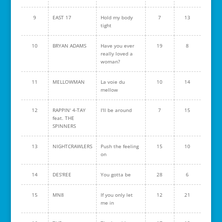
9
EAST 17
Hold my body
7
13
tight
10
BRYAN ADAMS
Have you ever
19
8
really loved a
woman?
11
MELLOWMAN
La voie du
10
14
mellow
12
RAPPIN' 4-TAY
I'll be around
7
15
feat. THE
SPINNERS
13
NIGHTCRAWLERS
Push the feeling
15
10
on
14
DES'REE
You gotta be
28
6
15
MN8
If you only let
12
21
me in