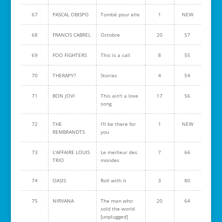
67
PASCAL OBISPO
Tombé pour elle
1
NEW
68
FRANCIS CABREL
Octobre
20
57
69
FOO FIGHTERS
This is a call
8
55
70
THERAPY?
Stories
4
54
71
BON JOVI
This ain't a love
17
56
song
72
THE
I'll be there for
1
NEW
REMBRANDTS
you
73
L'AFFAIRE LOUIS
Le meilleur des
7
66
TRIO
mondes
74
OASIS
Roll with it
3
80
75
NIRVANA
The man who
20
64
sold the world
[unplugged]