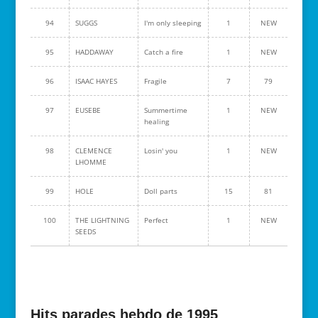
94
SUGGS
I'm only sleeping
1
NEW
95
HADDAWAY
Catch a fire
1
NEW
96
ISAAC HAYES
Fragile
7
79
97
EUSEBE
Summertime
1
NEW
healing
98
CLEMENCE
Losin' you
1
NEW
LHOMME
99
HOLE
Doll parts
15
81
100
THE LIGHTNING
Perfect
1
NEW
SEEDS
Hits parades hebdo de 1995