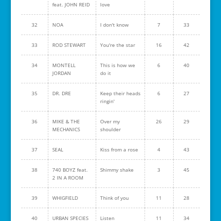
feat. JOHN REID
love
32
NOA
I don't know
7
33
33
ROD STEWART
You're the star
16
42
34
MONTELL
This is how we
6
40
JORDAN
do it
35
DR. DRE
Keep their heads
6
27
ringin'
36
MIKE & THE
Over my
26
29
MECHANICS
shoulder
37
SEAL
Kiss from a rose
4
43
38
740 BOYZ feat.
Shimmy shake
3
45
2 IN A ROOM
39
WHIGFIELD
Think of you
11
28
40
URBAN SPECIES
Listen
11
34