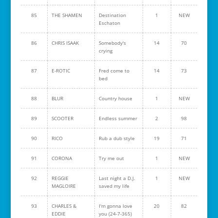
85
THE SHAMEN
Destination
1
NEW
Eschaton
86
CHRIS ISAAK
Somebody's
14
70
crying
87
E-ROTIC
Fred come to
14
73
bed
88
BLUR
Country house
1
NEW
89
SCOOTER
Endless summer
2
98
90
RICO
Rub a dub style
19
71
91
CORONA
Try me out
1
NEW
92
REGGIE
Last night a D.J.
1
NEW
MAGLOIRE
saved my life
93
CHARLES &
I'm gonna love
20
82
EDDIE
you (24-7-365)