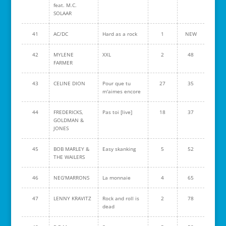
feat. M.C.
SOLAAR
41
AC/DC
Hard as a rock
1
NEW
42
MYLENE
XXL
2
48
FARMER
43
CELINE DION
Pour que tu
27
35
m'aimes encore
44
FREDERICKS,
Pas toi [live]
18
37
GOLDMAN &
JONES
45
BOB MARLEY &
Easy skanking
5
52
THE WAILERS
46
NEG'MARRONS
La monnaie
4
65
47
LENNY KRAVITZ
Rock and roll is
2
78
dead