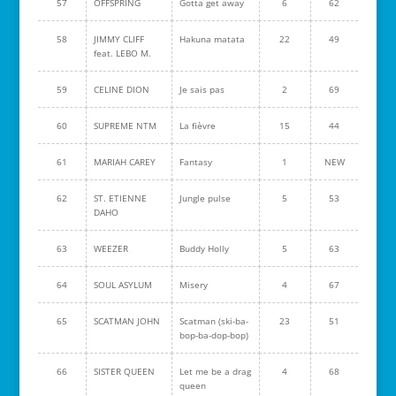
57
OFFSPRING
Gotta get away
6
62
58
JIMMY CLIFF
Hakuna matata
22
49
feat. LEBO M.
59
CELINE DION
Je sais pas
2
69
60
SUPREME NTM
La fièvre
15
44
61
MARIAH CAREY
Fantasy
1
NEW
62
ST. ETIENNE
Jungle pulse
5
53
DAHO
63
WEEZER
Buddy Holly
5
63
64
SOUL ASYLUM
Misery
4
67
65
SCATMAN JOHN
Scatman (ski-ba-
23
51
bop-ba-dop-bop)
66
SISTER QUEEN
Let me be a drag
4
68
queen