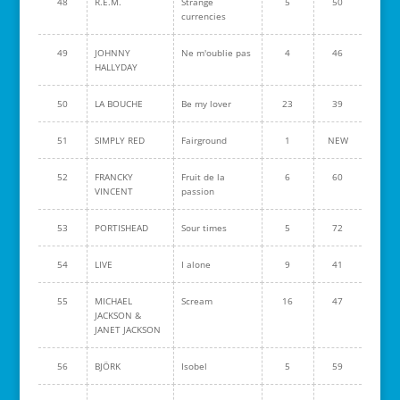
48
R.E.M.
Strange
5
50
currencies
49
JOHNNY
Ne m'oublie pas
4
46
HALLYDAY
50
LA BOUCHE
Be my lover
23
39
51
SIMPLY RED
Fairground
1
NEW
52
FRANCKY
Fruit de la
6
60
VINCENT
passion
53
PORTISHEAD
Sour times
5
72
54
LIVE
I alone
9
41
55
MICHAEL
Scream
16
47
JACKSON &
JANET JACKSON
56
BJÖRK
Isobel
5
59