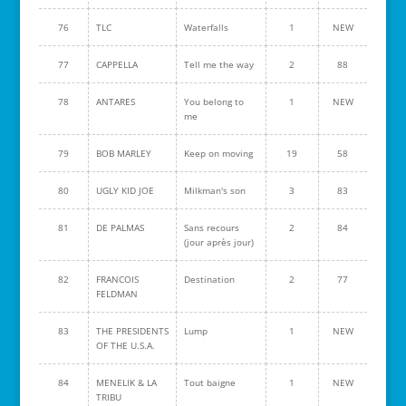
76
TLC
Waterfalls
1
NEW
77
CAPPELLA
Tell me the way
2
88
78
ANTARES
You belong to
1
NEW
me
79
BOB MARLEY
Keep on moving
19
58
80
UGLY KID JOE
Milkman's son
3
83
81
DE PALMAS
Sans recours
2
84
(jour après jour)
82
FRANCOIS
Destination
2
77
FELDMAN
83
THE PRESIDENTS
Lump
1
NEW
OF THE U.S.A.
84
MENELIK & LA
Tout baigne
1
NEW
TRIBU