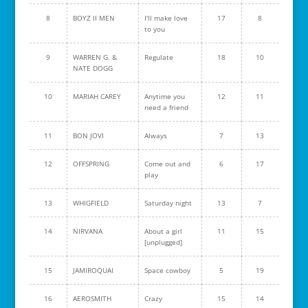
8
BOYZ II MEN
I'll make love
17
8
to you
9
WARREN G. &
Regulate
18
10
NATE DOGG
10
MARIAH CAREY
Anytime you
12
11
need a friend
11
BON JOVI
Always
7
13
12
OFFSPRING
Come out and
6
17
play
13
WHIGFIELD
Saturday night
13
7
14
NIRVANA
About a girl
11
15
[unplugged]
15
JAMIROQUAI
Space cowboy
5
19
16
AEROSMITH
Crazy
15
14