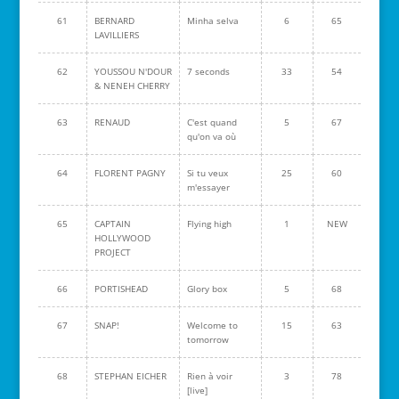
61
BERNARD
Minha selva
6
65
LAVILLIERS
62
YOUSSOU N'DOUR
7 seconds
33
54
& NENEH CHERRY
63
RENAUD
C'est quand
5
67
qu'on va où
64
FLORENT PAGNY
Si tu veux
25
60
m'essayer
65
CAPTAIN
Flying high
1
NEW
HOLLYWOOD
PROJECT
66
PORTISHEAD
Glory box
5
68
67
SNAP!
Welcome to
15
63
tomorrow
68
STEPHAN EICHER
Rien à voir
3
78
[live]