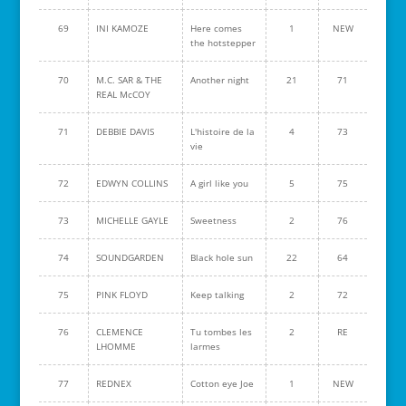
69
INI KAMOZE
Here comes
1
NEW
the hotstepper
70
M.C. SAR & THE
Another night
21
71
REAL McCOY
71
DEBBIE DAVIS
L'histoire de la
4
73
vie
72
EDWYN COLLINS
A girl like you
5
75
73
MICHELLE GAYLE
Sweetness
2
76
74
SOUNDGARDEN
Black hole sun
22
64
75
PINK FLOYD
Keep talking
2
72
76
CLEMENCE
Tu tombes les
2
RE
LHOMME
larmes
77
REDNEX
Cotton eye Joe
1
NEW