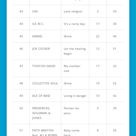
43
U96
Love religion
3
59
44
ICE M.C.
It's a rainy day
17
30
45
ASWAD
Shine
22
40
46
JOE COCKER
Let the healing
12
51
begin
47
TONTON DAVID
Ma number
17
32
one
48
COLLECTIVE SOUL
Shine
10
52
49
ACE OF BASE
Living in danger
10
42
50
FREDERICKS,
Fermer les
9
39
GOLDMAN &
yeux
JONES
51
PATO BANTON
Baby come
8
55
feat. ALI & ROBIN
back