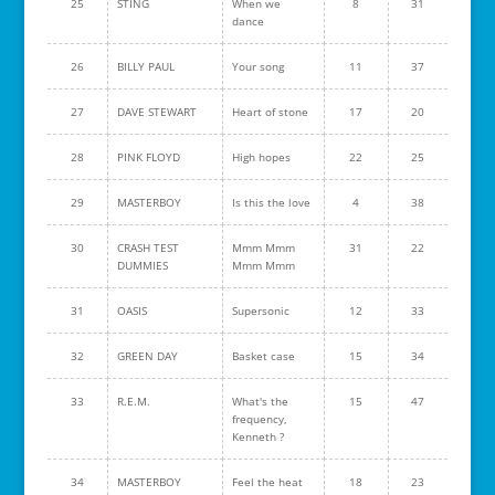
25
STING
When we
8
31
dance
26
BILLY PAUL
Your song
11
37
27
DAVE STEWART
Heart of stone
17
20
28
PINK FLOYD
High hopes
22
25
29
MASTERBOY
Is this the love
4
38
30
CRASH TEST
Mmm Mmm
31
22
DUMMIES
Mmm Mmm
31
OASIS
Supersonic
12
33
32
GREEN DAY
Basket case
15
34
33
R.E.M.
What's the
15
47
frequency,
Kenneth ?
34
MASTERBOY
Feel the heat
18
23