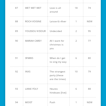
87
WET WET WET
Love is all
18
74
around
88
ROCH VOISINE
Laisse-là rêver
1
NEW
89
YOUSSOU N'DOUR
Undecided
2
95
90
MARIAH CAREY
All I want for
2
77
christmas is
you
91
SPARKS
When do I get
6
80
to sing my way
92
INXS
The strangest
10
79
party (these
are the times)
93
LIANE FOLY
Heures
6
88
hindoues [live]
94
MOIST
Push
1
NEW