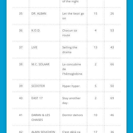
of the night
35
DR. ALBAN
Let the beat go
15
26
on
36
K.O.D.
Chacun sa
4
53
route
37
LIVE
Selling the
13
43
drama
38
M.C. SOLAAR
La concubine
2
66
de
l'hémoglobine
39
SCOOTER
Hyper hyper
5
50
40
EAST 17
Stay another
2
69
day
41
DARAN & LES
Dormir dehors
10
46
CHAISES
42
ALAIN SOUCHON
C'est déjà ça
17
36