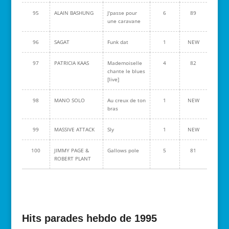
95
ALAIN BASHUNG
J'passe pour
6
89
une caravane
96
SAGAT
Funk dat
1
NEW
97
PATRICIA KAAS
Mademoiselle
4
82
chante le blues
[live]
98
MANO SOLO
Au creux de ton
1
NEW
bras
99
MASSIVE ATTACK
Sly
1
NEW
100
JIMMY PAGE &
Gallows pole
5
81
ROBERT PLANT
Hits parades hebdo de 1995