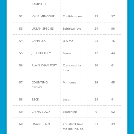
CAMPBELL
52
KYLIE MINOGUE
Confide in me
13
57
53
URBAN SPECIES
Spiritual love
24
56
54
CAPPELLA
U & me
23
16
55
JEFF BUCKLEY
Grace
12
44
56
ALAIN CHAMFORT
Clara veut la
10
61
lune
57
COUNTING
Mr. Jones
24
45
CROWS
58
BECK
Loser
28
41
59
CHINA BLACK
Searching
6
62
60
DAWN PENN
You don't love
23
49
me (no, no, no)