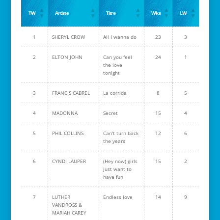
TW
Artiste
Titre
Wks
LW
1
SHERYL CROW
All I wanna do
23
3
2
ELTON JOHN
Can you feel
24
1
the love
tonight
3
FRANCIS CABREL
La corrida
8
5
4
MADONNA
Secret
15
4
5
PHIL COLLINS
Can't turn back
12
6
the years
6
CYNDI LAUPER
(Hey now) girls
15
2
just want to
have fun
7
LUTHER
Endless love
14
9
VANDROSS &
MARIAH CAREY