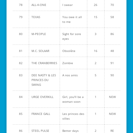
78
ALL-4-ONE
I swear
26
70
79
TEXAS
You owe it all
15
58
to me
80
M-PEOPLE
Sight for sore
3
86
eyes
81
M.C. SOLAAR
Obsolète
16
48
82
THE CRANBERRIES
Zombie
2
91
83
DEE NASTY & LES
A nos amis
5
90
PRINCES DU
SWING
84
URGE OVERKILL
Girl, you'll be a
1
NEW
woman soon
85
FRANCE GALL
Les princes des
1
NEW
villes
86
STEEL PULSE
Better days
2
RE