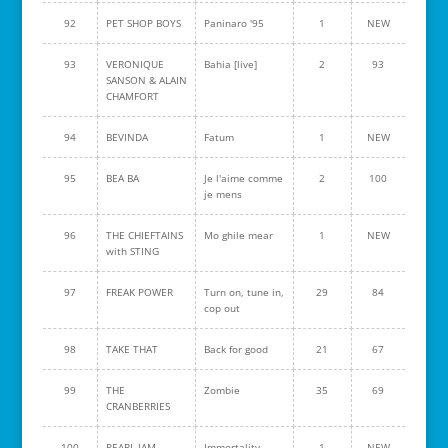
92
PET SHOP BOYS
Paninaro '95
1
NEW
93
VERONIQUE
Bahia [live]
2
93
SANSON & ALAIN
CHAMFORT
94
BEVINDA
Fatum
1
NEW
95
BEA BA
Je l'aime comme
2
100
je mens
96
THE CHIEFTAINS
Mo ghile mear
1
NEW
with STING
97
FREAK POWER
Turn on, tune in,
29
84
cop out
98
TAKE THAT
Back for good
21
67
99
THE
Zombie
35
69
CRANBERRIES
100
PEARL JAM
Immortality
1
NEW