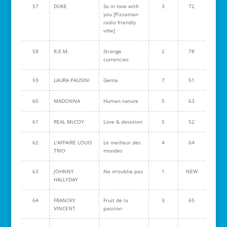
57
DUKE
So in love with
3
72
you [Pizzaman
radio friendly
vibe]
58
R.E.M.
Strange
2
78
currencies
59
LAURA PAUSINI
Gente
7
51
60
MADONNA
Human nature
5
63
61
REAL McCOY
Love & devotion
5
52
62
L'AFFAIRE LOUIS
Le meilleur des
4
64
TRIO
mondes
63
JOHNNY
Ne m'oublie pas
1
NEW
HALLYDAY
64
FRANCKY
Fruit de la
3
65
VINCENT
passion