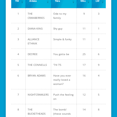
TW
Artiste
Titre
Wks
LW
1
THE
Ode to my
9
3
CRANBERRIES
family
2
DIANA KING
Shy guy
11
1
3
ALLIANCE
Simple & funky
11
2
ETHNIK
4
DES'REE
You gotta be
25
6
5
THE CONNELLS
'74-'75
17
9
6
BRYAN ADAMS
Have you ever
16
4
really loved a
woman?
7
NIGHTCRAWLERS
Push the feeling
12
5
on
8
THE
The bomb!
14
8
BUCKETHEADS
(these sounds