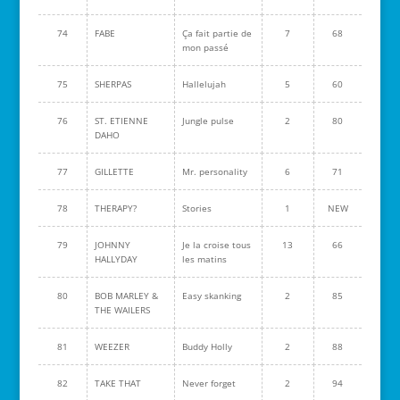
74
FABE
Ça fait partie de
7
68
mon passé
75
SHERPAS
Hallelujah
5
60
76
ST. ETIENNE
Jungle pulse
2
80
DAHO
77
GILLETTE
Mr. personality
6
71
78
THERAPY?
Stories
1
NEW
79
JOHNNY
Je la croise tous
13
66
HALLYDAY
les matins
80
BOB MARLEY &
Easy skanking
2
85
THE WAILERS
81
WEEZER
Buddy Holly
2
88
82
TAKE THAT
Never forget
2
94