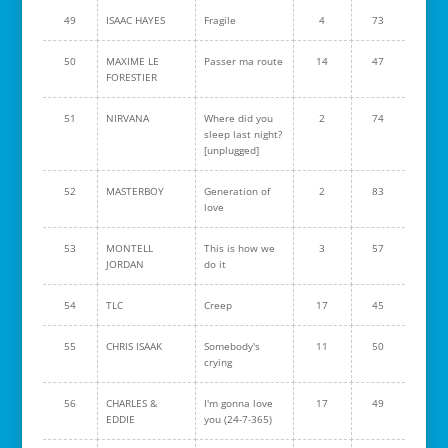
49
ISAAC HAYES
Fragile
4
73
50
MAXIME LE
Passer ma route
14
47
FORESTIER
51
NIRVANA
Where did you
2
74
sleep last night?
[unplugged]
52
MASTERBOY
Generation of
2
83
love
53
MONTELL
This is how we
3
57
JORDAN
do it
54
TLC
Creep
17
45
55
CHRIS ISAAK
Somebody's
11
50
crying
56
CHARLES &
I'm gonna love
17
49
EDDIE
you (24-7-365)