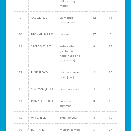
fall into my
mind)
9
AXELLE RED
Le monde
12
11
tourne mal
10
DIONNE FARRIS
I know
17
7
11
SACRED SPIRIT
Yeha-noha
8
13
(wishes of
happiness and
prosperity)
12
PINK FLOYD
Wish you were
8
10
here [live]
13
SCATMAN JOHN
Scatman's world
4
17
14
ROMAN PHOTO
Sounds of
8
12
summer
15
WHIGFIELD
Think of you
8
16
16
BERNARD
Melody tempo
5
27