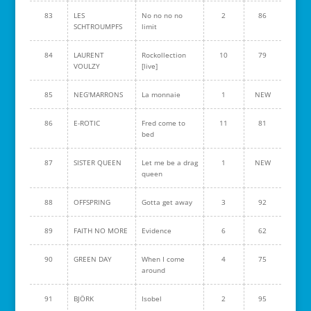
83
LES
No no no no
2
86
SCHTROUMPFS
limit
84
LAURENT
Rockollection
10
79
VOULZY
[live]
85
NEG'MARRONS
La monnaie
1
NEW
86
E-ROTIC
Fred come to
11
81
bed
87
SISTER QUEEN
Let me be a drag
1
NEW
queen
88
OFFSPRING
Gotta get away
3
92
89
FAITH NO MORE
Evidence
6
62
90
GREEN DAY
When I come
4
75
around
91
BJÖRK
Isobel
2
95