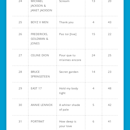
24
MICHAEL
Scream
13
20
JACKSON &
JANET JACKSON
25
BOYZ II MEN
Thank you
4
43
26
FREDERICKS,
Pas toi [live]
15
22
GOLDMAN &
JONES
27
CELINE DION
Pour que tu
24
25
m'aimes encore
28
BRUCE
Secret garden
14
23
SPRINGSTEEN
29
EAST 17
Hold my body
4
48
tight
30
ANNIE LENNOX
A whiter shade
5
42
of pale
31
PORTRAIT
How deep is
6
41
your love