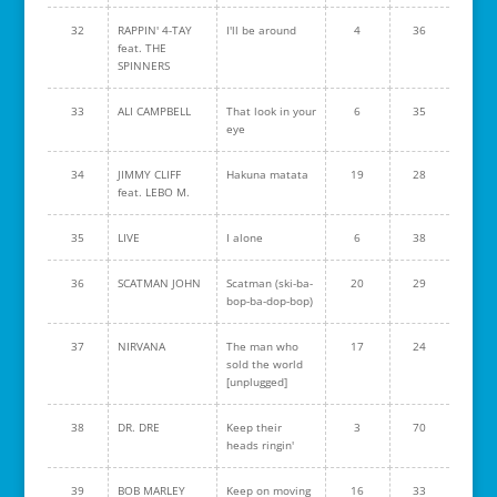
32
RAPPIN' 4-TAY
I'll be around
4
36
feat. THE
SPINNERS
33
ALI CAMPBELL
That look in your
6
35
eye
34
JIMMY CLIFF
Hakuna matata
19
28
feat. LEBO M.
35
LIVE
I alone
6
38
36
SCATMAN JOHN
Scatman (ski-ba-
20
29
bop-ba-dop-bop)
37
NIRVANA
The man who
17
24
sold the world
[unplugged]
38
DR. DRE
Keep their
3
70
heads ringin'
39
BOB MARLEY
Keep on moving
16
33