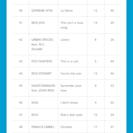
40
SUPREME NTM
La fièvre
12
40
41
BON JOVI
This ain't a love
14
39
song
42
URBAN SPECIES
Listen
8
26
feat. M.C.
SOLAAR
43
FOO FIGHTERS
This is a call
5
44
44
ROD STEWART
You're the star
13
46
45
NIGHTCRAWLERS
Surrender your
8
53
feat. JOHN REID
love
46
NOA
I don't know
4
55
47
RICO
Rub a dub style
16
34
48
FRANCIS CABREL
Octobre
17
37