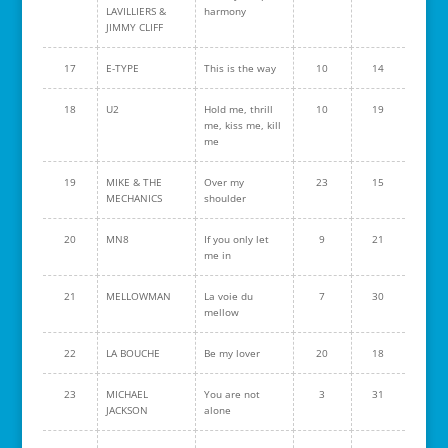
LAVILLIERS &
harmony
JIMMY CLIFF
17
E-TYPE
This is the way
10
14
18
U2
Hold me, thrill
10
19
me, kiss me, kill
me
19
MIKE & THE
Over my
23
15
MECHANICS
shoulder
20
MN8
If you only let
9
21
me in
21
MELLOWMAN
La voie du
7
30
mellow
22
LA BOUCHE
Be my lover
20
18
23
MICHAEL
You are not
3
31
JACKSON
alone