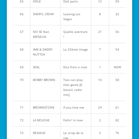
65
HOLE
Doll parts
12
59
66
SHERYL CROW
Leaving Las
8
32
Vegas
67
NO SE feat.
Quelle aventure
21
56
MENELIK
!
68
IAM & DADDY
La 25ème image
7
54
NUTTEA
69
SEAL
Kiss from a rose
1
NEW
70
BOBBY BROWN
Two can play
10
58
that game [K
klassic radio
mix]
71
BROWNSTONE
If you love me
24
61
72
LA BOUCHE
Fallin' in love
2
82
73
RENAUD
Le sirop de la
3
76
rue