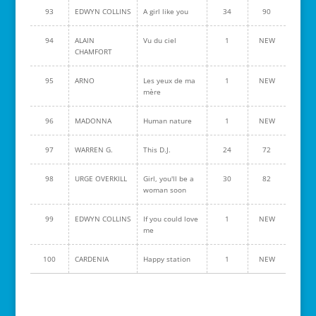
93
EDWYN COLLINS
A girl like you
34
90
94
ALAIN
Vu du ciel
1
NEW
CHAMFORT
95
ARNO
Les yeux de ma
1
NEW
mère
96
MADONNA
Human nature
1
NEW
97
WARREN G.
This D.J.
24
72
98
URGE OVERKILL
Girl, you'll be a
30
82
woman soon
99
EDWYN COLLINS
If you could love
1
NEW
me
100
CARDENIA
Happy station
1
NEW