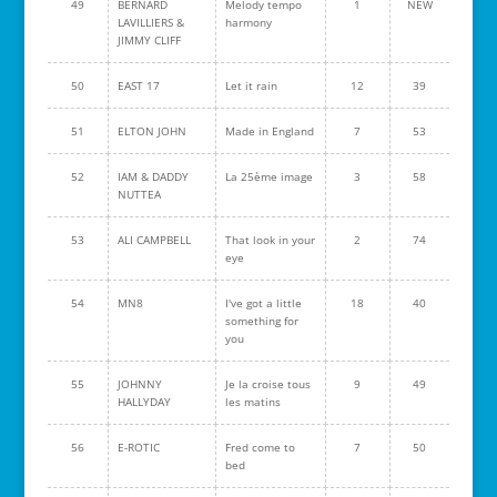
49
BERNARD
Melody tempo
1
NEW
LAVILLIERS &
harmony
JIMMY CLIFF
50
EAST 17
Let it rain
12
39
51
ELTON JOHN
Made in England
7
53
52
IAM & DADDY
La 25ème image
3
58
NUTTEA
53
ALI CAMPBELL
That look in your
2
74
eye
54
MN8
I've got a little
18
40
something for
you
55
JOHNNY
Je la croise tous
9
49
HALLYDAY
les matins
56
E-ROTIC
Fred come to
7
50
bed