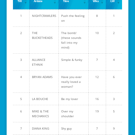
TW
Artiste
Titre
Wks
LW
1
NIGHTCRAWLERS
Push the feeling
8
1
on
2
THE
The bomb!
10
2
BUCKETHEADS
(these sounds
fall into my
mind)
3
ALLIANCE
Simple & funky
7
4
ETHNIK
4
BRYAN ADAMS
Have you ever
12
6
really loved a
woman?
5
LA BOUCHE
Be my lover
16
3
6
MIKE & THE
Over my
19
5
MECHANICS
shoulder
7
DIANA KING
Shy guy
7
9