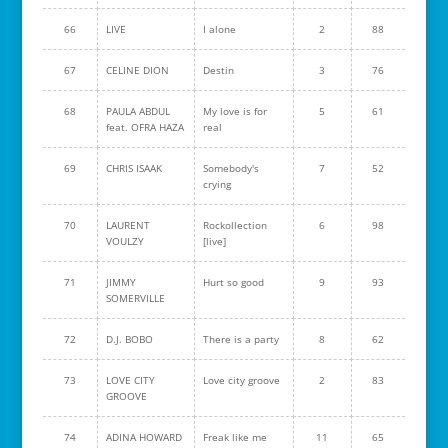
66
LIVE
I alone
2
88
67
CELINE DION
Destin
3
76
68
PAULA ABDUL
My love is for
5
61
feat. OFRA HAZA
real
69
CHRIS ISAAK
Somebody's
7
52
crying
70
LAURENT
Rockollection
6
98
VOULZY
[live]
71
JIMMY
Hurt so good
9
93
SOMERVILLE
72
D.J. BOBO
There is a party
8
62
73
LOVE CITY
Love city groove
2
83
GROOVE
74
ADINA HOWARD
Freak like me
11
65