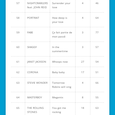
57
NIGHTCRAWLERS
Surrender your
4
46
feat. JOHN REID
love
58
PORTRAIT
How deep is
4
64
your love
59
FABE
Ça fait partie de
3
77
mon passé
60
SHAGGY
In the
3
57
summertime
61
JANET JACKSON
Whoops now
27
54
62
CORONA
Baby baby
17
51
63
STEVIE WONDER
Tomorrow
4
66
Robins will sing
64
MASTERBOY
Megamix
8
55
65
THE ROLLING
You got me
18
63
STONES
rocking