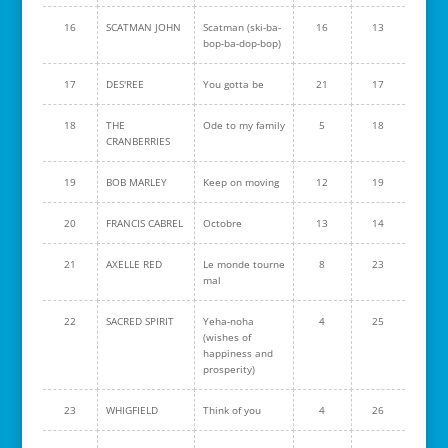
16
SCATMAN JOHN
Scatman (ski-ba-
16
13
bop-ba-dop-bop)
17
DES'REE
You gotta be
21
17
18
THE
Ode to my family
5
18
CRANBERRIES
19
BOB MARLEY
Keep on moving
12
19
20
FRANCIS CABREL
Octobre
13
14
21
AXELLE RED
Le monde tourne
8
23
mal
22
SACRED SPIRIT
Yeha-noha
4
25
(wishes of
happiness and
prosperity)
23
WHIGFIELD
Think of you
4
26