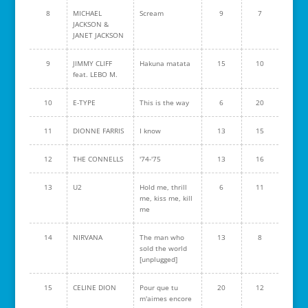
8
MICHAEL
Scream
9
7
JACKSON &
JANET JACKSON
9
JIMMY CLIFF
Hakuna matata
15
10
feat. LEBO M.
10
E-TYPE
This is the way
6
20
11
DIONNE FARRIS
I know
13
15
12
THE CONNELLS
'74-'75
13
16
13
U2
Hold me, thrill
6
11
me, kiss me, kill
me
14
NIRVANA
The man who
13
8
sold the world
[unplugged]
15
CELINE DION
Pour que tu
20
12
m'aimes encore