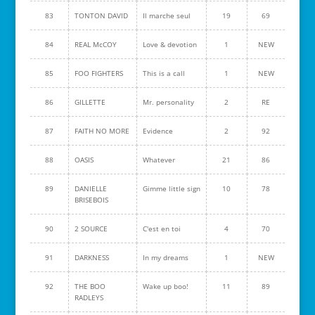
83
TONTON DAVID
Il marche seul
19
69
84
REAL McCOY
Love & devotion
1
NEW
85
FOO FIGHTERS
This is a call
1
NEW
86
GILLETTE
Mr. personality
2
RE
87
FAITH NO MORE
Evidence
2
92
88
OASIS
Whatever
21
86
89
DANIELLE
Gimme little sign
10
78
BRISEBOIS
90
2 SOURCE
C'est en toi
4
70
91
DARKNESS
In my dreams
1
NEW
92
THE BOO
Wake up boo!
11
89
RADLEYS