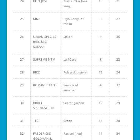
24
BON JOVI
This ain't a love
10
21
song
25
MN8
If you only let
5
27
me in
26
URBAN SPECIES
Listen
4
35
feat. M.C.
SOLAAR
27
SUPREME NTM
La fièvre
8
22
28
RICO
Rub a dub style
12
24
29
ROMAN PHOTO
Sounds of
4
37
summer
30
BRUCE
Secret garden
10
29
SPRINGSTEEN
31
TLC
Creep
13
28
32
FREDERICKS,
Pas toi [live]
11
34
GOLDMAN &