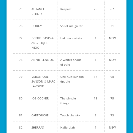
75
ALLIANCE
Respect
29
67
ETHNIK
76
DODGY
So let me go far
5
71
77
DEBBIE DAVIS &
Hakuna matata
1
NEW
ANGELIQUE
KIDJO
78
ANNIE LENNOX
A whiter shade
1
NEW
of pale
79
VERONIQUE
Une nuit sur son
14
68
SANSON & MARC
épaule
LAVOINE
80
JOE COCKER
The simple
18
75
things
81
CARTOUCHE
Touch the sky
3
73
82
SHERPAS
Hallelujah
1
NEW