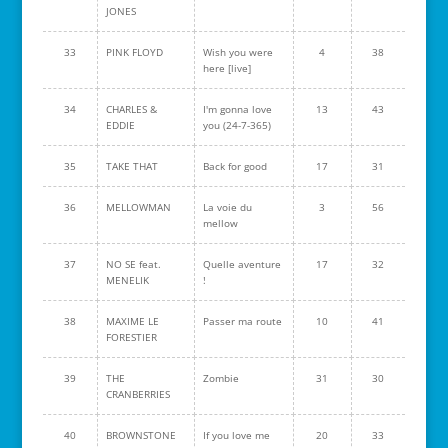
JONES
33
PINK FLOYD
Wish you were
4
38
here [live]
34
CHARLES &
I'm gonna love
13
43
EDDIE
you (24-7-365)
35
TAKE THAT
Back for good
17
31
36
MELLOWMAN
La voie du
3
56
mellow
37
NO SE feat.
Quelle aventure
17
32
MENELIK
!
38
MAXIME LE
Passer ma route
10
41
FORESTIER
39
THE
Zombie
31
30
CRANBERRIES
40
BROWNSTONE
If you love me
20
33