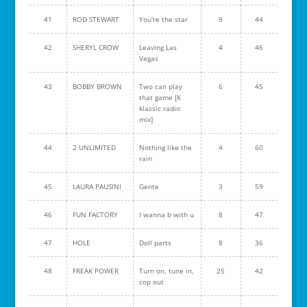
41
ROD STEWART
You're the star
9
44
42
SHERYL CROW
Leaving Las
4
46
Vegas
43
BOBBY BROWN
Two can play
6
45
that game [K
klassic radio
mix]
44
2 UNLIMITED
Nothing like the
4
60
rain
45
LAURA PAUSINI
Gente
3
59
46
FUN FACTORY
I wanna b with u
8
47
47
HOLE
Doll parts
8
36
48
FREAK POWER
Turn on, tune in,
25
42
cop out