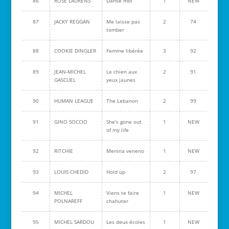
86
ROSE LAURENS
Danse moi
1
NEW
87
JACKY REGGAN
Me laisse pas
2
74
tomber
88
COOKIE DINGLER
Femme libérée
3
92
89
JEAN-MICHEL
Le chien aux
2
91
GASCUEL
yeux jaunes
90
HUMAN LEAGUE
The Lebanon
2
99
91
GINO SOCCIO
She's gone out
1
NEW
of my life
92
RITCHIE
Menina veneno
1
NEW
93
LOUIS CHEDID
Hold up
2
97
94
MICHEL
Viens te faire
1
NEW
POLNAREFF
chahuter
95
MICHEL SARDOU
Les deux écoles
1
NEW