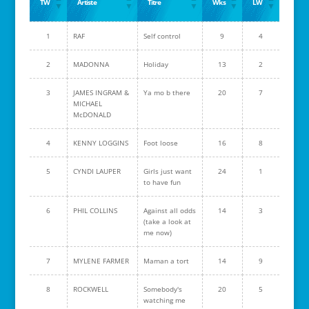
TW
Artiste
Titre
Wks
LW
1
RAF
Self control
9
4
2
MADONNA
Holiday
13
2
3
JAMES INGRAM &
Ya mo b there
20
7
MICHAEL
McDONALD
4
KENNY LOGGINS
Foot loose
16
8
5
CYNDI LAUPER
Girls just want
24
1
to have fun
6
PHIL COLLINS
Against all odds
14
3
(take a look at
me now)
7
MYLENE FARMER
Maman a tort
14
9
8
ROCKWELL
Somebody's
20
5
watching me