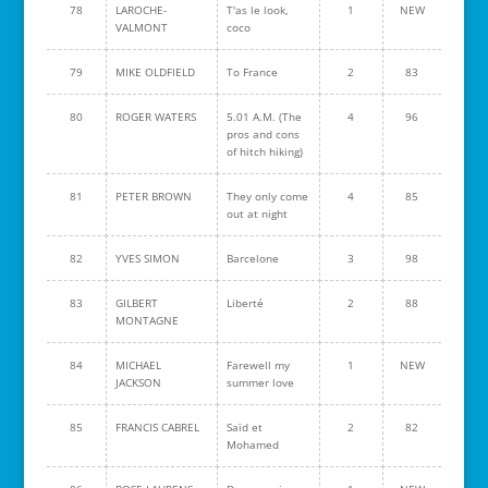
78
LAROCHE-
T'as le look,
1
NEW
VALMONT
coco
79
MIKE OLDFIELD
To France
2
83
80
ROGER WATERS
5.01 A.M. (The
4
96
pros and cons
of hitch hiking)
81
PETER BROWN
They only come
4
85
out at night
82
YVES SIMON
Barcelone
3
98
83
GILBERT
Liberté
2
88
MONTAGNE
84
MICHAEL
Farewell my
1
NEW
JACKSON
summer love
85
FRANCIS CABREL
Saïd et
2
82
Mohamed