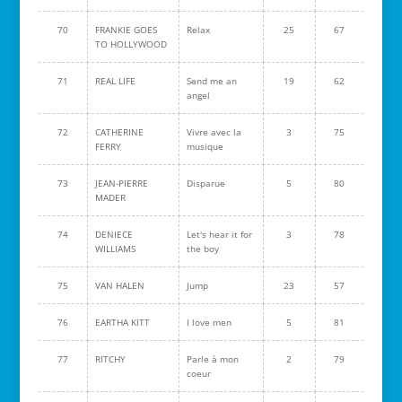
70
FRANKIE GOES
Relax
25
67
TO HOLLYWOOD
71
REAL LIFE
Send me an
19
62
angel
72
CATHERINE
Vivre avec la
3
75
FERRY
musique
73
JEAN-PIERRE
Disparue
5
80
MADER
74
DENIECE
Let's hear it for
3
78
WILLIAMS
the boy
75
VAN HALEN
Jump
23
57
76
EARTHA KITT
I love men
5
81
77
RITCHY
Parle à mon
2
79
coeur