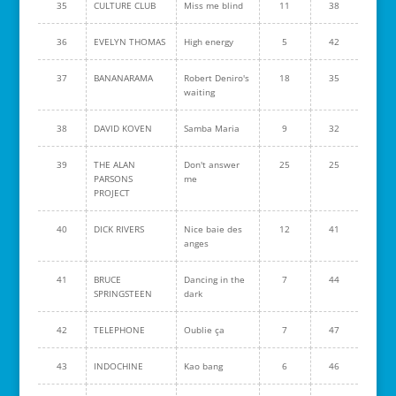
35
CULTURE CLUB
Miss me blind
11
38
36
EVELYN THOMAS
High energy
5
42
37
BANANARAMA
Robert Deniro's
18
35
waiting
38
DAVID KOVEN
Samba Maria
9
32
39
THE ALAN
Don't answer
25
25
PARSONS
me
PROJECT
40
DICK RIVERS
Nice baie des
12
41
anges
41
BRUCE
Dancing in the
7
44
SPRINGSTEEN
dark
42
TELEPHONE
Oublie ça
7
47
43
INDOCHINE
Kao bang
6
46