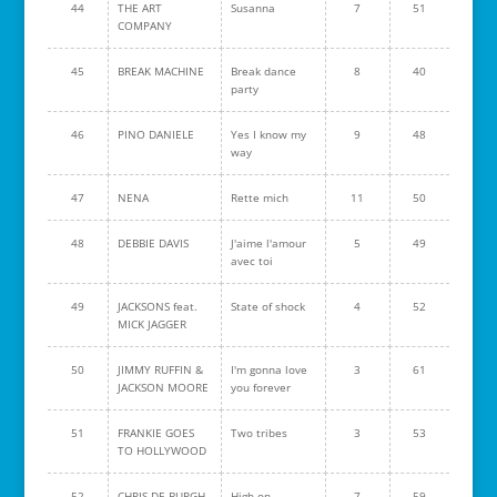
44
THE ART
Susanna
7
51
COMPANY
45
BREAK MACHINE
Break dance
8
40
party
46
PINO DANIELE
Yes I know my
9
48
way
47
NENA
Rette mich
11
50
48
DEBBIE DAVIS
J'aime l'amour
5
49
avec toi
49
JACKSONS feat.
State of shock
4
52
MICK JAGGER
50
JIMMY RUFFIN &
I'm gonna love
3
61
JACKSON MOORE
you forever
51
FRANKIE GOES
Two tribes
3
53
TO HOLLYWOOD
52
CHRIS DE BURGH
High on
7
59