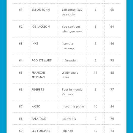
61
ELTON JOHN
Sad songs (say
5
65
so much)
62
JOE JACKSON
You can't get
5
64
what you want
63
INXS
I send a
3
66
message
64
ROD STEWART
Infatuation
2
73
65
FRANCOIS
Wally boule
11
55
FELDMAN
noire
66
REGRETS
Tout le monde
5
77
s'amuse
67
KASSO
I love the piano
10
54
68
TALK TALK
It's my life
7
76
69
LES FORBANS
Flip flap
13
43