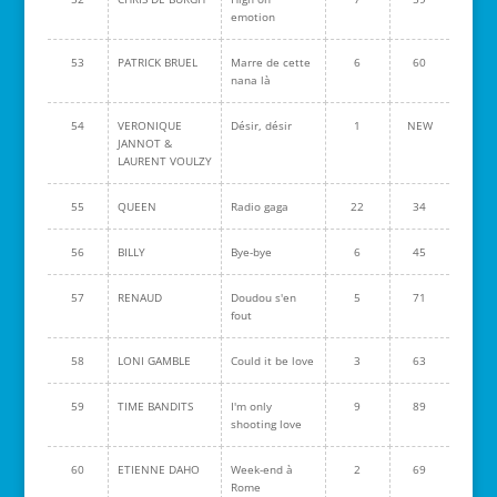
emotion
53
PATRICK BRUEL
Marre de cette
6
60
nana là
54
VERONIQUE
Désir, désir
1
NEW
JANNOT &
LAURENT VOULZY
55
QUEEN
Radio gaga
22
34
56
BILLY
Bye-bye
6
45
57
RENAUD
Doudou s'en
5
71
fout
58
LONI GAMBLE
Could it be love
3
63
59
TIME BANDITS
I'm only
9
89
shooting love
60
ETIENNE DAHO
Week-end à
2
69
Rome