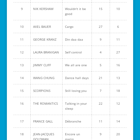
9
NIK KERSHAW
Wouldn't it be
15
10
good
10
AXEL BAUER
Cargo
27
6
11
GEORGE KRANZ
Din daa daa
9
11
12
LAURA BRANIGAN
Self control
4
27
13
JIMMY CLIFF
We all are one
5
16
14
WANG CHUNG
Dance hall days
21
13
15
SCORPIONS
Still loving you
7
18
16
THE ROMANTICS
Talking in your
22
12
sleep
17
FRANCE GALL
Débranche
11
14
18
JEAN-JACQUES
Encore un
9
20
GOLDMAN
matin