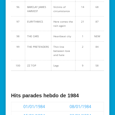
96
BARCLAY JAMES
Victims of
14
68
HARVEST
circumstance
97
EURYTHMICS
Here comes the
21
87
rain again
98
THE CARS
Heartbeat city
1
NEW
99
THE PRETENDERS
Thin line
2
84
between love
and hate
100
ZZ TOP
Legs
9
58
Hits parades hebdo de 1984
01/01/1984
08/01/1984