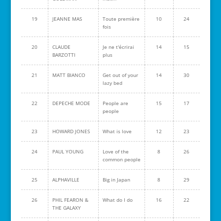
19
JEANNE MAS
Toute première
10
24
fois
20
CLAUDE
Je ne t'écrirai
14
15
BARZOTTI
plus
21
MATT BIANCO
Get out of your
14
30
lazy bed
22
DEPECHE MODE
People are
15
17
people
23
HOWARD JONES
What is love
12
23
24
PAUL YOUNG
Love of the
8
26
common people
25
ALPHAVILLE
Big in Japan
8
29
26
PHIL FEARON &
What do I do
16
22
THE GALAXY