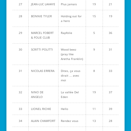
27
JEAN-LUC LAHAYE
Plus jamais
19
21
28
BONNIE TYLER
Holding out for
15
19
a hero
29
MARCEL FOBERT
Rapfolie
5
36
& FOLIE CLUB
30
SCRITTI POLITTI
Wood beez
9
31
(pray like
Aretha Franklin)
31
NICOLAS ERRERA
Dites, ça vous
8
33
dirait ... avec
moi
32
NINO DE
La vallée Del
19
37
ANGELO
Eden
33
LIONEL RICHIE
Hello
11
39
34
ALAIN CHAMFORT
Rendez vous
13
28