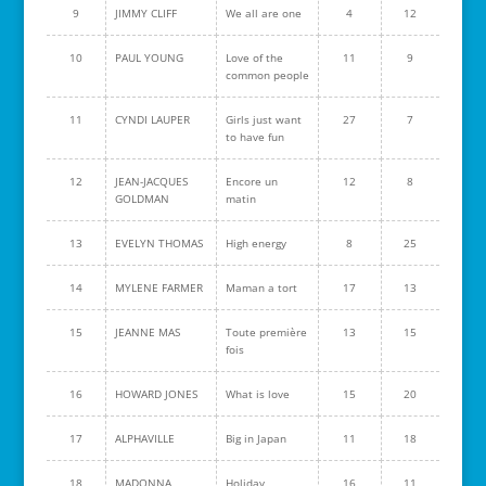
9
JIMMY CLIFF
We all are one
4
12
10
PAUL YOUNG
Love of the
11
9
common people
11
CYNDI LAUPER
Girls just want
27
7
to have fun
12
JEAN-JACQUES
Encore un
12
8
GOLDMAN
matin
13
EVELYN THOMAS
High energy
8
25
14
MYLENE FARMER
Maman a tort
17
13
15
JEANNE MAS
Toute première
13
15
fois
16
HOWARD JONES
What is love
15
20
17
ALPHAVILLE
Big in Japan
11
18
18
MADONNA
Holiday
16
11