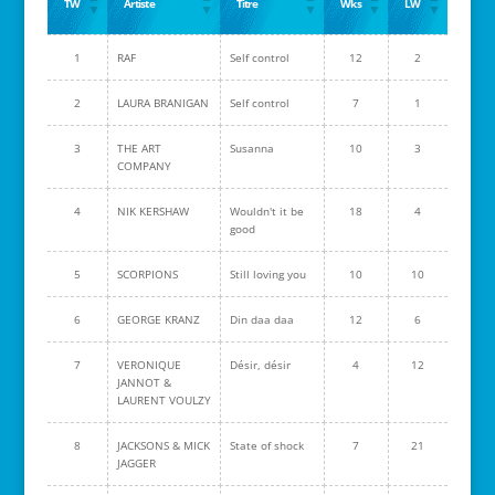
TW
Artiste
Titre
Wks
LW
1
RAF
Self control
12
2
2
LAURA BRANIGAN
Self control
7
1
3
THE ART
Susanna
10
3
COMPANY
4
NIK KERSHAW
Wouldn't it be
18
4
good
5
SCORPIONS
Still loving you
10
10
6
GEORGE KRANZ
Din daa daa
12
6
7
VERONIQUE
Désir, désir
4
12
JANNOT &
LAURENT VOULZY
8
JACKSONS & MICK
State of shock
7
21
JAGGER