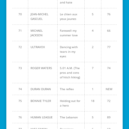
and hate
70
JEAN-MICHEL
Le chien aux
5
76
GASCUEL
yeux jaunes
71
MICHAEL
Farewell my
4
66
JACKSON
summer love
72
ULTRAVOX
Dancing with
2
77
tears in my
eyes
73
ROGER WATERS
5.01 A.M. (The
7
74
pros and cons
of hitch hiking)
74
DURAN DURAN
The reflex
1
NEW
75
BONNIE TYLER
Holding out for
18
72
a hero
76
HUMAN LEAGUE
The Lebanon
5
89