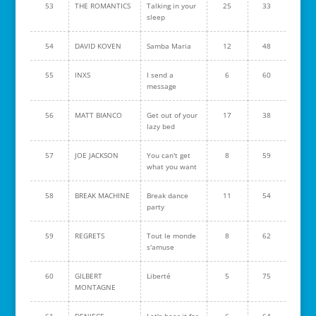
53
THE ROMANTICS
Talking in your
25
33
sleep
54
DAVID KOVEN
Samba Maria
12
48
55
INXS
I send a
6
60
message
56
MATT BIANCO
Get out of your
17
38
lazy bed
57
JOE JACKSON
You can't get
8
59
what you want
58
BREAK MACHINE
Break dance
11
54
party
59
REGRETS
Tout le monde
8
62
s'amuse
60
GILBERT
Liberté
5
75
MONTAGNE