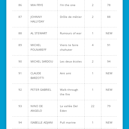
86
MIA FRYE
I'm the one
2
78
87
JOHNNY
Drôle de métier
2
88
HALLYDAY
88
AL STEWART
Rumours of war
1
NEW
89
MICHEL
Viens te faire
4
91
POLNAREFF
chahuter
90
MICHEL SARDOU
Les deux écoles
2
94
91
CLAUDE
Ami ami
1
NEW
BARZOTTI
92
PETER GABRIEL
Walk through
1
NEW
the fire
93
NINO DE
La vallée Del
22
79
ANGELO
Eden
94
ISABELLE ADJANI
Pull marine
1
NEW