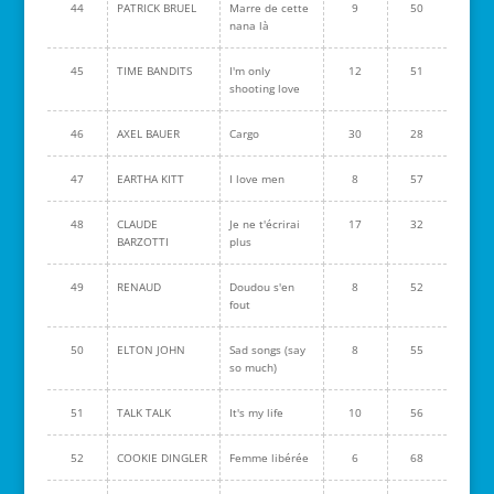
44
PATRICK BRUEL
Marre de cette
9
50
nana là
45
TIME BANDITS
I'm only
12
51
shooting love
46
AXEL BAUER
Cargo
30
28
47
EARTHA KITT
I love men
8
57
48
CLAUDE
Je ne t'écrirai
17
32
BARZOTTI
plus
49
RENAUD
Doudou s'en
8
52
fout
50
ELTON JOHN
Sad songs (say
8
55
so much)
51
TALK TALK
It's my life
10
56
52
COOKIE DINGLER
Femme libérée
6
68