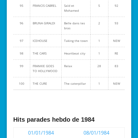
95
FRANCIS CABREL
Saïd et
5
92
Mohamed
96
BRUNA GIRALDI
Belle dans tes
2
93
bras
97
ICEHOUSE
Taking the town
1
NEW
98
THE CARS
Heartbeat city
1
RE
99
FRANKIE GOES
Relax
28
83
TO HOLLYWOOD
100
THE CURE
The caterpillar
1
NEW
Hits parades hebdo de 1984
01/01/1984
08/01/1984