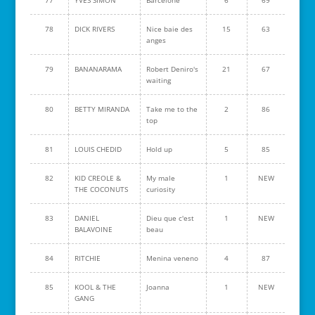
77
YVES SIMON
Barcelone
6
69
78
DICK RIVERS
Nice baie des
15
63
anges
79
BANANARAMA
Robert Deniro's
21
67
waiting
80
BETTY MIRANDA
Take me to the
2
86
top
81
LOUIS CHEDID
Hold up
5
85
82
KID CREOLE &
My male
1
NEW
THE COCONUTS
curiosity
83
DANIEL
Dieu que c'est
1
NEW
BALAVOINE
beau
84
RITCHIE
Menina veneno
4
87
85
KOOL & THE
Joanna
1
NEW
GANG