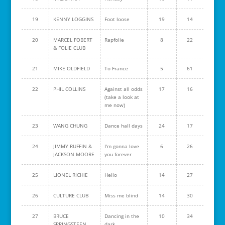
19
KENNY LOGGINS
Foot loose
19
14
20
MARCEL FOBERT
Rapfolie
8
22
& FOLIE CLUB
21
MIKE OLDFIELD
To France
5
61
22
PHIL COLLINS
Against all odds
17
16
(take a look at
me now)
23
WANG CHUNG
Dance hall days
24
17
24
JIMMY RUFFIN &
I'm gonna love
6
26
JACKSON MOORE
you forever
25
LIONEL RICHIE
Hello
14
27
26
CULTURE CLUB
Miss me blind
14
30
27
BRUCE
Dancing in the
10
34
SPRINGSTEEN
dark