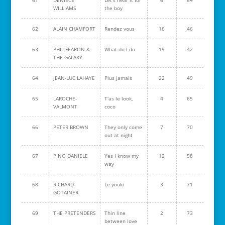
61
DENIECE
Let's hear it for
6
64
WILLIAMS
the boy
62
ALAIN CHAMFORT
Rendez vous
16
46
63
PHIL FEARON &
What do I do
19
42
THE GALAXY
64
JEAN-LUC LAHAYE
Plus jamais
22
49
65
LAROCHE-
T'as le look,
4
65
VALMONT
coco
66
PETER BROWN
They only come
7
70
out at night
67
PINO DANIELE
Yes I know my
12
58
way
68
RICHARD
Le youki
3
71
GOTAINER
69
THE PRETENDERS
Thin line
2
73
between love