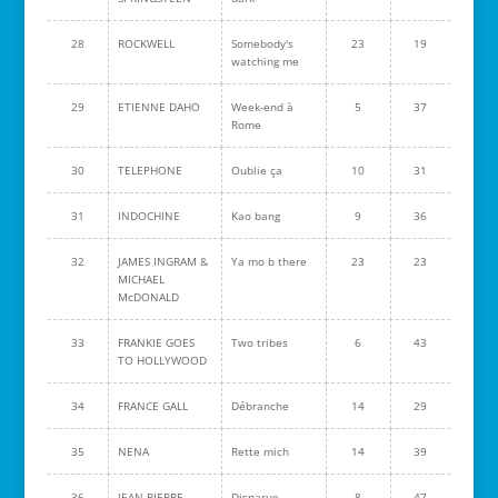
28
ROCKWELL
Somebody's
23
19
watching me
29
ETIENNE DAHO
Week-end à
5
37
Rome
30
TELEPHONE
Oublie ça
10
31
31
INDOCHINE
Kao bang
9
36
32
JAMES INGRAM &
Ya mo b there
23
23
MICHAEL
McDONALD
33
FRANKIE GOES
Two tribes
6
43
TO HOLLYWOOD
34
FRANCE GALL
Débranche
14
29
35
NENA
Rette mich
14
39
36
JEAN-PIERRE
Disparue
8
47