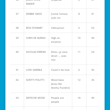
MADER
37
DEBBIE DAVIS
J'aime l'amour
8
41
avec toi
38
ROD STEWART
Infatuation
5
53
39
CHRIS DE BURGH
High on
10
44
emotion
40
NICOLAS ERRERA
Dites, ça vous
11
24
dirait ... avec
moi
41
LONI GAMBLE
Could it be love
6
45
42
SCRITTI POLITTI
Wood beez
12
35
(pray like
Aretha Franklin)
43
DEPECHE MODE
People are
18
40
people