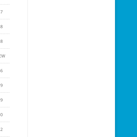
47
58
38
EW
46
59
49
50
52