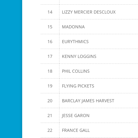
14
LIZZY MERCIER DESCLOUX
15
MADONNA
16
EURYTHMICS
17
KENNY LOGGINS
18
PHIL COLLINS
19
FLYING PICKETS
20
BARCLAY JAMES HARVEST
21
JESSE GARON
22
FRANCE GALL