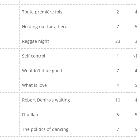
Toute première fois
2
Holding out for a hero
7
Reggae night
23
Self control
1
N
Wouldn't it be good
7
What is love
4
Robert Deniro's waiting
10
Flip flap
5
The politics of dancing
7