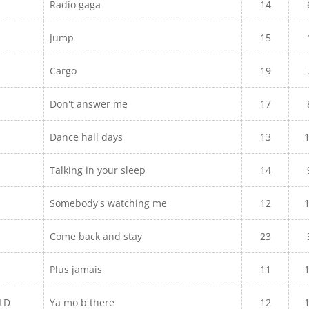
Radio gaga
14
Jump
15
Cargo
19
Don't answer me
17
Dance hall days
13
Talking in your sleep
14
Somebody's watching me
12
Come back and stay
23
Plus jamais
11
LD
Ya mo b there
12