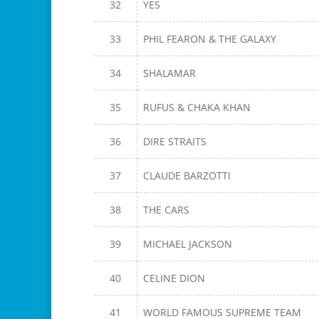
32
YES
33
PHIL FEARON & THE GALAXY
34
SHALAMAR
35
RUFUS & CHAKA KHAN
36
DIRE STRAITS
37
CLAUDE BARZOTTI
38
THE CARS
39
MICHAEL JACKSON
40
CELINE DION
41
WORLD FAMOUS SUPREME TEAM