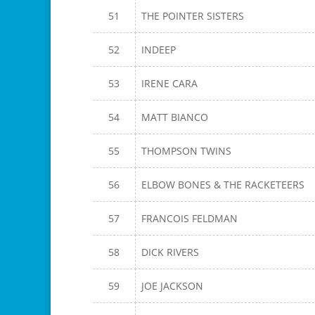
51
THE POINTER SISTERS
52
INDEEP
53
IRENE CARA
54
MATT BIANCO
55
THOMPSON TWINS
56
ELBOW BONES & THE RACKETEERS
57
FRANCOIS FELDMAN
58
DICK RIVERS
59
JOE JACKSON