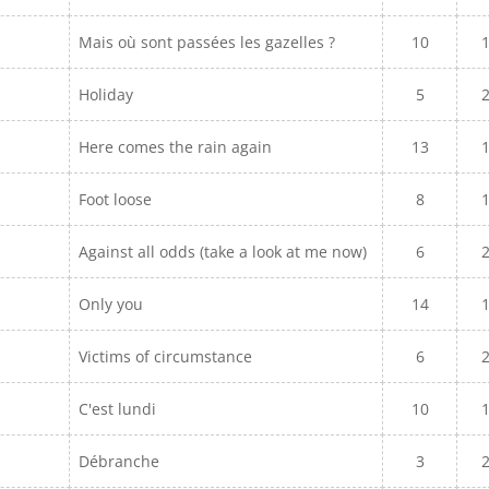
Mais où sont passées les gazelles ?
10
Holiday
5
Here comes the rain again
13
Foot loose
8
Against all odds (take a look at me now)
6
Only you
14
Victims of circumstance
6
C'est lundi
10
Débranche
3