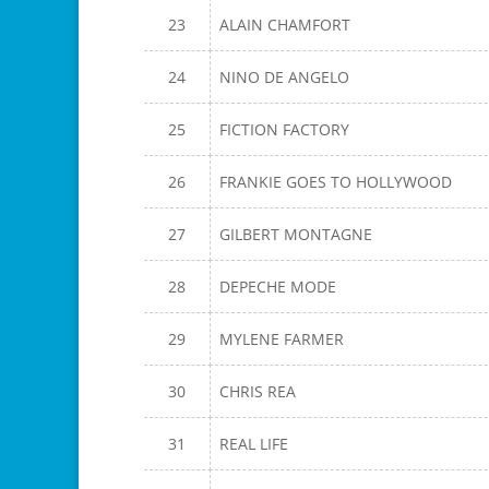
23
ALAIN CHAMFORT
24
NINO DE ANGELO
25
FICTION FACTORY
26
FRANKIE GOES TO HOLLYWOOD
27
GILBERT MONTAGNE
28
DEPECHE MODE
29
MYLENE FARMER
30
CHRIS REA
31
REAL LIFE