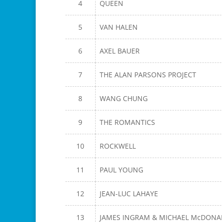
4
QUEEN
5
VAN HALEN
6
AXEL BAUER
7
THE ALAN PARSONS PROJECT
8
WANG CHUNG
9
THE ROMANTICS
10
ROCKWELL
11
PAUL YOUNG
12
JEAN-LUC LAHAYE
13
JAMES INGRAM & MICHAEL McDONA