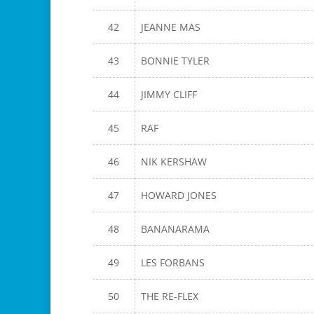
42
JEANNE MAS
43
BONNIE TYLER
44
JIMMY CLIFF
45
RAF
46
NIK KERSHAW
47
HOWARD JONES
48
BANANARAMA
49
LES FORBANS
50
THE RE-FLEX