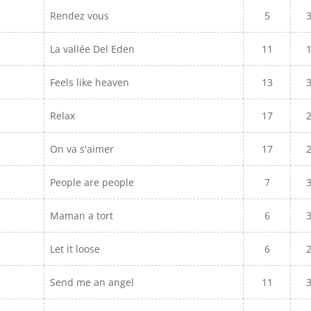
Rendez vous
5
La vallée Del Eden
11
Feels like heaven
13
Relax
17
On va s'aimer
17
People are people
7
Maman a tort
6
Let it loose
6
Send me an angel
11