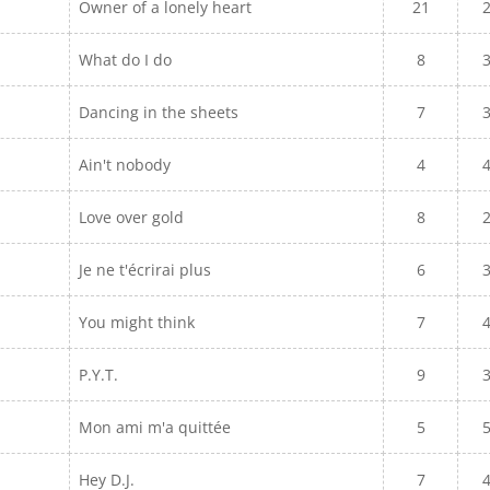
Owner of a lonely heart
21
What do I do
8
Dancing in the sheets
7
Ain't nobody
4
Love over gold
8
Je ne t'écrirai plus
6
You might think
7
P.Y.T.
9
Mon ami m'a quittée
5
Hey D.J.
7