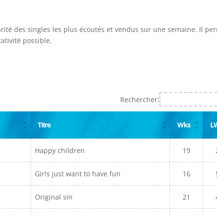
arité des singles les plus écoutés et vendus sur une semaine. Il pe
ativité possible.
Rechercher:
Titre
Wks
L
Happy children
19
Girls just want to have fun
16
Original sin
21