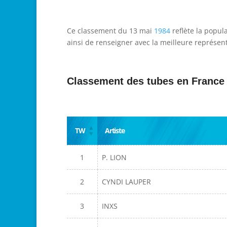
Ce classement du 13 mai
1984
reflète la popul
ainsi de renseigner avec la meilleure représent
Classement des tubes en France
TW
Artiste
1
P. LION
2
CYNDI LAUPER
3
INXS